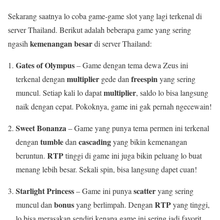
Sekarang saatnya lo coba game-game slot yang lagi terkenal di
server Thailand. Berikut adalah beberapa game yang sering
kemenangan besar
ngasih
di server Thailand:
Gates of Olympus
– Game dengan tema dewa Zeus ini
multiplier
freespin
terkenal dengan
gede dan
yang sering
multiplier
muncul. Setiap kali lo dapat
, saldo lo bisa langsung
naik dengan cepat. Pokoknya, game ini gak pernah ngecewain!
Sweet Bonanza
– Game yang punya tema permen ini terkenal
tumble
cascading
dengan
dan
yang bikin kemenangan
RTP
beruntun.
tinggi di game ini juga bikin peluang lo buat
menang lebih besar. Sekali spin, bisa langsung dapet cuan!
Starlight Princess
scatter
– Game ini punya
yang sering
bonus
RTP
muncul dan
yang berlimpah. Dengan
yang tinggi,
lo bisa merasakan sendiri kenapa game ini sering jadi favorit