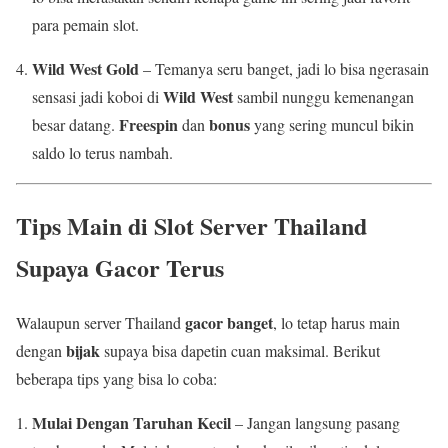
para pemain slot.
Wild West Gold
– Temanya seru banget, jadi lo bisa ngerasain
Wild West
sensasi jadi koboi di
sambil nunggu kemenangan
Freespin
bonus
besar datang.
dan
yang sering muncul bikin
saldo lo terus nambah.
Tips Main di Slot Server Thailand
Supaya Gacor Terus
gacor banget
Walaupun server Thailand
, lo tetap harus main
bijak
dengan
supaya bisa dapetin cuan maksimal. Berikut
beberapa tips yang bisa lo coba:
Mulai Dengan Taruhan Kecil
– Jangan langsung pasang