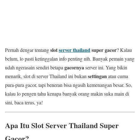
slot
server thailand
super gacor
Pernah dengar tentang
? Kalau
belum, lo pasti ketinggalan info penting nih. Banyak pemain yang
gacornya
udah ngerasain sendiri betapa
server ini. Yang bikin
settingan
menarik, slot di server Thailand ini bukan
atau cuma
pura-pura gacor, tapi beneran bisa ngasih kemenangan besar. So,
kalau lo pengen tahu kenapa banyak orang makin suka main di
sini, baca terus, ya!
Apa Itu Slot Server Thailand Super
Gacor?