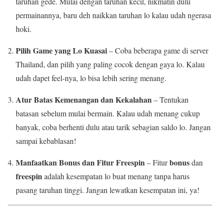
taruhan gede. Mulai dengan taruhan kecil, nikmatin dulu
permainannya, baru deh naikkan taruhan lo kalau udah ngerasa
hoki.
Pilih Game yang Lo Kuasai
– Coba beberapa game di server
Thailand, dan pilih yang paling cocok dengan gaya lo. Kalau
udah dapet feel-nya, lo bisa lebih sering menang.
Atur Batas Kemenangan dan Kekalahan
– Tentukan
batasan sebelum mulai bermain. Kalau udah menang cukup
banyak, coba berhenti dulu atau tarik sebagian saldo lo. Jangan
sampai kebablasan!
Manfaatkan Bonus dan Fitur Freespin
bonus
– Fitur
dan
freespin
adalah kesempatan lo buat menang tanpa harus
pasang taruhan tinggi. Jangan lewatkan kesempatan ini, ya!