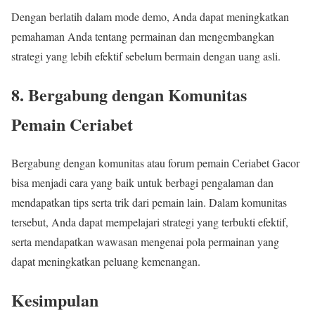
Dengan berlatih dalam mode demo, Anda dapat meningkatkan
pemahaman Anda tentang permainan dan mengembangkan
strategi yang lebih efektif sebelum bermain dengan uang asli.
8.
Bergabung dengan Komunitas
Pemain Ceriabet
Bergabung dengan komunitas atau forum pemain Ceriabet Gacor
bisa menjadi cara yang baik untuk berbagi pengalaman dan
mendapatkan tips serta trik dari pemain lain. Dalam komunitas
tersebut, Anda dapat mempelajari strategi yang terbukti efektif,
serta mendapatkan wawasan mengenai pola permainan yang
dapat meningkatkan peluang kemenangan.
Kesimpulan