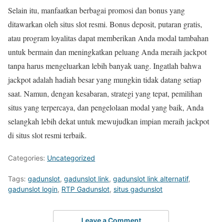
Selain itu, manfaatkan berbagai promosi dan bonus yang
ditawarkan oleh situs slot resmi. Bonus deposit, putaran gratis,
atau program loyalitas dapat memberikan Anda modal tambahan
untuk bermain dan meningkatkan peluang Anda meraih jackpot
tanpa harus mengeluarkan lebih banyak uang. Ingatlah bahwa
jackpot adalah hadiah besar yang mungkin tidak datang setiap
saat. Namun, dengan kesabaran, strategi yang tepat, pemilihan
situs yang terpercaya, dan pengelolaan modal yang baik, Anda
selangkah lebih dekat untuk mewujudkan impian meraih jackpot
di situs slot resmi terbaik.
Categories:
Uncategorized
Tags:
gadunslot
,
gadunslot link
,
gadunslot link alternatif
,
gadunslot login
,
RTP Gadunslot
,
situs gadunslot
Leave a Comment