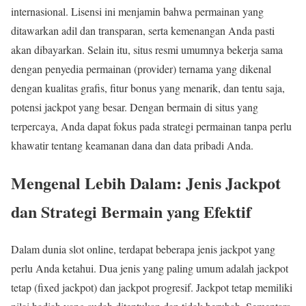
internasional. Lisensi ini menjamin bahwa permainan yang
ditawarkan adil dan transparan, serta kemenangan Anda pasti
akan dibayarkan. Selain itu, situs resmi umumnya bekerja sama
dengan penyedia permainan (provider) ternama yang dikenal
dengan kualitas grafis, fitur bonus yang menarik, dan tentu saja,
potensi jackpot yang besar. Dengan bermain di situs yang
terpercaya, Anda dapat fokus pada strategi permainan tanpa perlu
khawatir tentang keamanan dana dan data pribadi Anda.
Mengenal Lebih Dalam: Jenis Jackpot
dan Strategi Bermain yang Efektif
Dalam dunia slot online, terdapat beberapa jenis jackpot yang
perlu Anda ketahui. Dua jenis yang paling umum adalah jackpot
tetap (fixed jackpot) dan jackpot progresif. Jackpot tetap memiliki