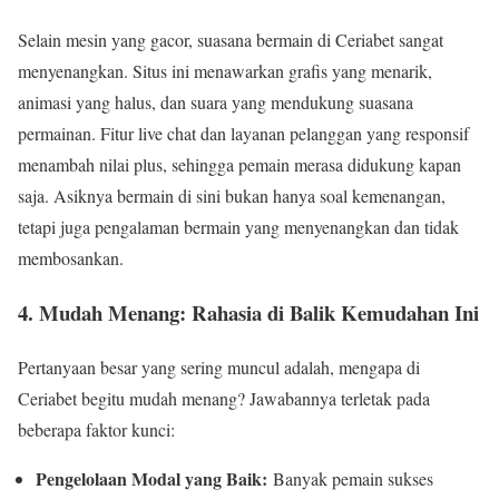
Selain mesin yang gacor, suasana bermain di Ceriabet sangat
menyenangkan. Situs ini menawarkan grafis yang menarik,
animasi yang halus, dan suara yang mendukung suasana
permainan. Fitur live chat dan layanan pelanggan yang responsif
menambah nilai plus, sehingga pemain merasa didukung kapan
saja. Asiknya bermain di sini bukan hanya soal kemenangan,
tetapi juga pengalaman bermain yang menyenangkan dan tidak
membosankan.
4. Mudah Menang: Rahasia di Balik Kemudahan Ini
Pertanyaan besar yang sering muncul adalah, mengapa di
Ceriabet begitu mudah menang? Jawabannya terletak pada
beberapa faktor kunci:
Pengelolaan Modal yang Baik:
Banyak pemain sukses