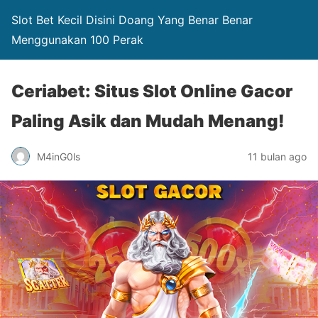
Slot Bet Kecil Disini Doang Yang Benar Benar
Menggunakan 100 Perak
Ceriabet: Situs Slot Online Gacor
Paling Asik dan Mudah Menang!
M4inG0ls
11 bulan ago