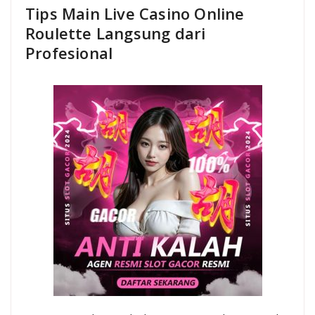
Tips Main Live Casino Online
Roulette Langsung dari
Profesional