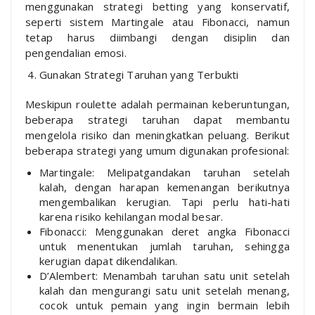
menggunakan strategi betting yang konservatif,
seperti sistem Martingale atau Fibonacci, namun
tetap harus diimbangi dengan disiplin dan
pengendalian emosi.
Gunakan Strategi Taruhan yang Terbukti
Meskipun roulette adalah permainan keberuntungan,
beberapa strategi taruhan dapat membantu
mengelola risiko dan meningkatkan peluang. Berikut
beberapa strategi yang umum digunakan profesional:
Martingale: Melipatgandakan taruhan setelah
kalah, dengan harapan kemenangan berikutnya
mengembalikan kerugian. Tapi perlu hati-hati
karena risiko kehilangan modal besar.
Fibonacci: Menggunakan deret angka Fibonacci
untuk menentukan jumlah taruhan, sehingga
kerugian dapat dikendalikan.
D’Alembert: Menambah taruhan satu unit setelah
kalah dan mengurangi satu unit setelah menang,
cocok untuk pemain yang ingin bermain lebih