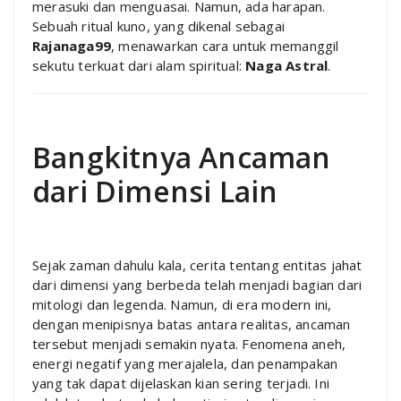
merasuki dan menguasai. Namun, ada harapan.
Sebuah ritual kuno, yang dikenal sebagai
Rajanaga99
, menawarkan cara untuk memanggil
sekutu terkuat dari alam spiritual:
Naga Astral
.
Bangkitnya Ancaman
dari Dimensi Lain
Sejak zaman dahulu kala, cerita tentang entitas jahat
dari dimensi yang berbeda telah menjadi bagian dari
mitologi dan legenda. Namun, di era modern ini,
dengan menipisnya batas antara realitas, ancaman
tersebut menjadi semakin nyata. Fenomena aneh,
energi negatif yang merajalela, dan penampakan
yang tak dapat dijelaskan kian sering terjadi. Ini