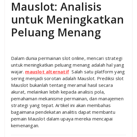
Mauslot: Analisis
untuk Meningkatkan
Peluang Menang
Dalam dunia permainan slot online, mencari strategi
untuk meningkatkan peluang menang adalah hal yang
wajar.
mauslot alternatif
Salah satu platform yang
sering menjadi sorotan adalah Mauslot. Prediksi slot
Mauslot bukanlah tentang meramal hasil secara
akurat, melainkan lebih kepada analisis pola,
pemahaman mekanisme permainan, dan manajemen
strategi yang tepat. Artikel ini akan membahas
bagaimana pendekatan analitis dapat membantu
pemain Mauslot dalam upaya mereka mencapai
kemenangan.