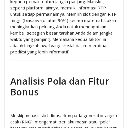
kepada pemain dalam jangka panjang. Mauslot,
seperti platform lainnya, memiliki informasi RTP
untuk setiap permainannya. Memilih slot dengan RTP
tinggi (biasanya di atas 96%) secara matematis akan
meningkatkan peluang Anda untuk mendapatkan
kembali sebagian besar taruhan Anda dalam jangka
waktu yang panjang. Memahami kedua faktor ini
adalah langkah awal yang krusial dalam membuat
prediksi yang lebih informatif.
Analisis Pola dan Fitur
Bonus
Meskipun hasil slot didasarkan pada generator angka
acak (RNG), mengamati perilaku mesin atau “pola”
tertentu bisa memberikan wawasan. Ini bukan berarti