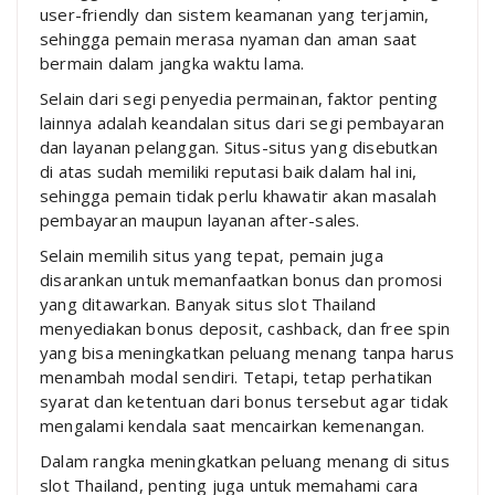
user-friendly dan sistem keamanan yang terjamin,
sehingga pemain merasa nyaman dan aman saat
bermain dalam jangka waktu lama.
Selain dari segi penyedia permainan, faktor penting
lainnya adalah keandalan situs dari segi pembayaran
dan layanan pelanggan. Situs-situs yang disebutkan
di atas sudah memiliki reputasi baik dalam hal ini,
sehingga pemain tidak perlu khawatir akan masalah
pembayaran maupun layanan after-sales.
Selain memilih situs yang tepat, pemain juga
disarankan untuk memanfaatkan bonus dan promosi
yang ditawarkan. Banyak situs slot Thailand
menyediakan bonus deposit, cashback, dan free spin
yang bisa meningkatkan peluang menang tanpa harus
menambah modal sendiri. Tetapi, tetap perhatikan
syarat dan ketentuan dari bonus tersebut agar tidak
mengalami kendala saat mencairkan kemenangan.
Dalam rangka meningkatkan peluang menang di situs
slot Thailand, penting juga untuk memahami cara