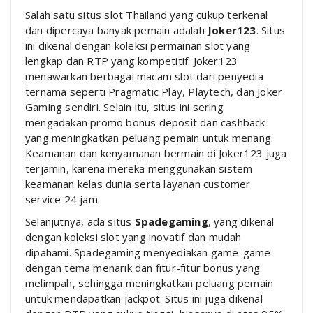
Salah satu situs slot Thailand yang cukup terkenal
dan dipercaya banyak pemain adalah
Joker123
. Situs
ini dikenal dengan koleksi permainan slot yang
lengkap dan RTP yang kompetitif. Joker123
menawarkan berbagai macam slot dari penyedia
ternama seperti Pragmatic Play, Playtech, dan Joker
Gaming sendiri. Selain itu, situs ini sering
mengadakan promo bonus deposit dan cashback
yang meningkatkan peluang pemain untuk menang.
Keamanan dan kenyamanan bermain di Joker123 juga
terjamin, karena mereka menggunakan sistem
keamanan kelas dunia serta layanan customer
service 24 jam.
Selanjutnya, ada situs
Spadegaming
, yang dikenal
dengan koleksi slot yang inovatif dan mudah
dipahami. Spadegaming menyediakan game-game
dengan tema menarik dan fitur-fitur bonus yang
melimpah, sehingga meningkatkan peluang pemain
untuk mendapatkan jackpot. Situs ini juga dikenal