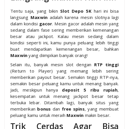
Tentu saja, yang bikin
Slot Depo 5K
hari ini bisa
langsung
Maxwin
adalah karena mesin slotnya lagi
dalam kondisi
gacor
. Mesin gacor adalah mesin yang
sedang dalam fase sering memberikan kemenangan
besar atau jackpot. Kalau mesin sedang dalam
kondisi seperti ini, kamu punya peluang lebih tinggi
buat mendapatkan kemenangan besar, bahkan
Maxwin
yang diimpikan banyak orang!
Selain itu, banyak mesin slot dengan
RTP tinggi
(Return to Player) yang memang lebih sering
memberikan payout besar. Semakin tinggi RTP-nya,
semakin besar peluang kamu untuk menang banyak.
Jadi, meskipun hanya
deposit 5 ribu rupiah
,
kesempatan untuk menang jackpot besar tetap
terbuka lebar. Ditambah lagi, banyak situs yang
memberikan
bonus
dan
free spins
, yang membuat
peluang kamu untuk meraih
Maxwin
makin besar.
Trik Cerdas Agar Bisa