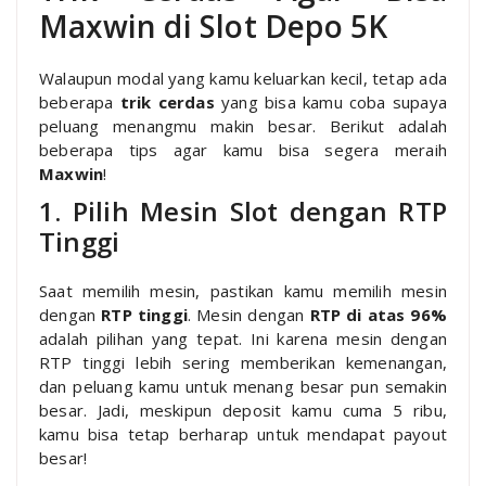
Maxwin di Slot Depo 5K
Walaupun modal yang kamu keluarkan kecil, tetap ada
beberapa
trik cerdas
yang bisa kamu coba supaya
peluang menangmu makin besar. Berikut adalah
beberapa tips agar kamu bisa segera meraih
Maxwin
!
1. Pilih Mesin Slot dengan RTP
Tinggi
Saat memilih mesin, pastikan kamu memilih mesin
dengan
RTP tinggi
. Mesin dengan
RTP di atas 96%
adalah pilihan yang tepat. Ini karena mesin dengan
RTP tinggi lebih sering memberikan kemenangan,
dan peluang kamu untuk menang besar pun semakin
besar. Jadi, meskipun deposit kamu cuma 5 ribu,
kamu bisa tetap berharap untuk mendapat payout
besar!