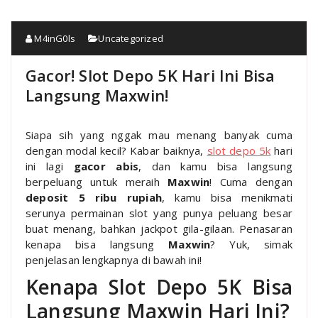
M4inG0ls
Uncategorized
Gacor! Slot Depo 5K Hari Ini Bisa
Langsung Maxwin!
Siapa sih yang nggak mau menang banyak cuma
dengan modal kecil? Kabar baiknya,
slot depo 5k
hari
ini lagi
gacor abis
, dan kamu bisa langsung
berpeluang untuk meraih
Maxwin
! Cuma dengan
deposit 5 ribu rupiah
, kamu bisa menikmati
serunya permainan slot yang punya peluang besar
buat menang, bahkan jackpot gila-gilaan. Penasaran
kenapa bisa langsung
Maxwin
? Yuk, simak
penjelasan lengkapnya di bawah ini!
Kenapa Slot Depo 5K Bisa
Langsung Maxwin Hari Ini?