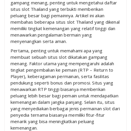
gampang menang, penting untuk mengetahui daftar
situs slot Thailand yang terbukti memberikan
peluang besar bagi pemainnya. Artikel ini akan
membahas beberapa situs slot Thailand yang dikenal
memiliki tingkat kemenangan yang relatif tinggi dan
menawarkan pengalaman bermain yang
menyenangkan serta aman.
Pertama, penting untuk memahami apa yang
membuat sebuah situs slot dikatakan gampang
menang. Faktor utama yang mempengaruhi adalah
tingkat pengembalian ke pemain (RTP – Return to
Player), keberagaman permainan, serta fasilitas
pendukung seperti bonus dan promosi. Situs yang
menawarkan RTP tinggi biasanya memberikan
peluang lebih besar bagi pemain untuk mendapatkan
kemenangan dalam jangka panjang. Selain itu, situs
yang menyediakan berbagai jenis permainan slot dari
penyedia ternama biasanya memiliki fitur-fitur
menarik yang bisa meningkatkan peluang
kemenangan.