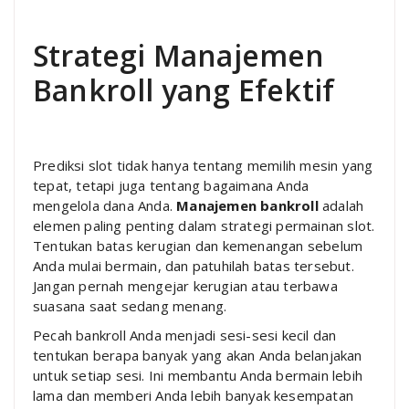
Strategi Manajemen
Bankroll yang Efektif
Prediksi slot tidak hanya tentang memilih mesin yang
tepat, tetapi juga tentang bagaimana Anda
mengelola dana Anda.
Manajemen bankroll
adalah
elemen paling penting dalam strategi permainan slot.
Tentukan batas kerugian dan kemenangan sebelum
Anda mulai bermain, dan patuhilah batas tersebut.
Jangan pernah mengejar kerugian atau terbawa
suasana saat sedang menang.
Pecah bankroll Anda menjadi sesi-sesi kecil dan
tentukan berapa banyak yang akan Anda belanjakan
untuk setiap sesi. Ini membantu Anda bermain lebih
lama dan memberi Anda lebih banyak kesempatan