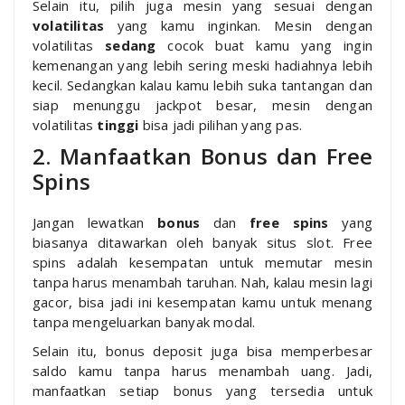
Selain itu, pilih juga mesin yang sesuai dengan
volatilitas
yang kamu inginkan. Mesin dengan
volatilitas
sedang
cocok buat kamu yang ingin
kemenangan yang lebih sering meski hadiahnya lebih
kecil. Sedangkan kalau kamu lebih suka tantangan dan
siap menunggu jackpot besar, mesin dengan
volatilitas
tinggi
bisa jadi pilihan yang pas.
2. Manfaatkan Bonus dan Free
Spins
Jangan lewatkan
bonus
dan
free spins
yang
biasanya ditawarkan oleh banyak situs slot. Free
spins adalah kesempatan untuk memutar mesin
tanpa harus menambah taruhan. Nah, kalau mesin lagi
gacor, bisa jadi ini kesempatan kamu untuk menang
tanpa mengeluarkan banyak modal.
Selain itu, bonus deposit juga bisa memperbesar
saldo kamu tanpa harus menambah uang. Jadi,
manfaatkan setiap bonus yang tersedia untuk