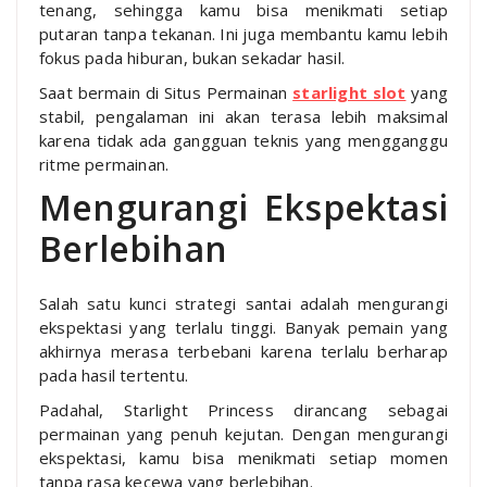
tenang, sehingga kamu bisa menikmati setiap
putaran tanpa tekanan. Ini juga membantu kamu lebih
fokus pada hiburan, bukan sekadar hasil.
Saat bermain di Situs Permainan
starlight slot
yang
stabil, pengalaman ini akan terasa lebih maksimal
karena tidak ada gangguan teknis yang mengganggu
ritme permainan.
Mengurangi Ekspektasi
Berlebihan
Salah satu kunci strategi santai adalah mengurangi
ekspektasi yang terlalu tinggi. Banyak pemain yang
akhirnya merasa terbebani karena terlalu berharap
pada hasil tertentu.
Padahal, Starlight Princess dirancang sebagai
permainan yang penuh kejutan. Dengan mengurangi
ekspektasi, kamu bisa menikmati setiap momen
tanpa rasa kecewa yang berlebihan.