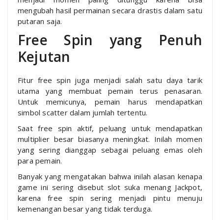
mengubah hasil permainan secara drastis dalam satu
putaran saja.
Free Spin yang Penuh
Kejutan
Fitur free spin juga menjadi salah satu daya tarik
utama yang membuat pemain terus penasaran.
Untuk memicunya, pemain harus mendapatkan
simbol scatter dalam jumlah tertentu.
Saat free spin aktif, peluang untuk mendapatkan
multiplier besar biasanya meningkat. Inilah momen
yang sering dianggap sebagai peluang emas oleh
para pemain.
Banyak yang mengatakan bahwa inilah alasan kenapa
game ini sering disebut slot suka menang Jackpot,
karena free spin sering menjadi pintu menuju
kemenangan besar yang tidak terduga.