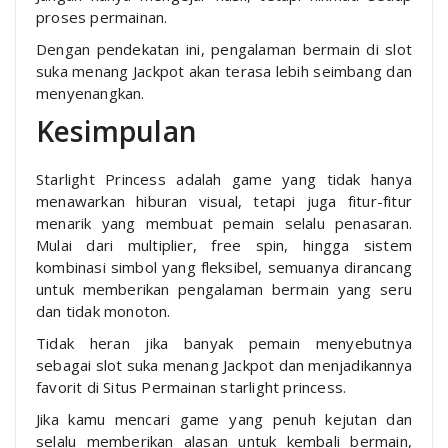
proses permainan.
Dengan pendekatan ini, pengalaman bermain di slot
suka menang Jackpot akan terasa lebih seimbang dan
menyenangkan.
Kesimpulan
Starlight Princess adalah game yang tidak hanya
menawarkan hiburan visual, tetapi juga fitur-fitur
menarik yang membuat pemain selalu penasaran.
Mulai dari multiplier, free spin, hingga sistem
kombinasi simbol yang fleksibel, semuanya dirancang
untuk memberikan pengalaman bermain yang seru
dan tidak monoton.
Tidak heran jika banyak pemain menyebutnya
sebagai slot suka menang Jackpot dan menjadikannya
favorit di Situs Permainan starlight princess.
Jika kamu mencari game yang penuh kejutan dan
selalu memberikan alasan untuk kembali bermain,