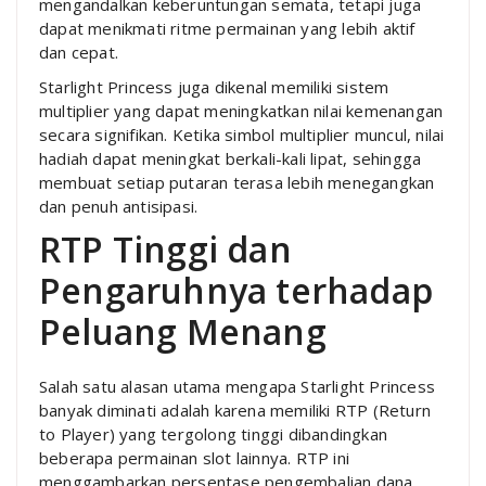
mengandalkan keberuntungan semata, tetapi juga
dapat menikmati ritme permainan yang lebih aktif
dan cepat.
Starlight Princess
juga dikenal memiliki sistem
multiplier yang dapat meningkatkan nilai kemenangan
secara signifikan. Ketika simbol multiplier muncul, nilai
hadiah dapat meningkat berkali-kali lipat, sehingga
membuat setiap putaran terasa lebih menegangkan
dan penuh antisipasi.
RTP Tinggi dan
Pengaruhnya terhadap
Peluang Menang
Salah satu alasan utama mengapa Starlight Princess
banyak diminati adalah karena memiliki RTP (Return
to Player) yang tergolong tinggi dibandingkan
beberapa permainan slot lainnya. RTP ini
menggambarkan persentase pengembalian dana