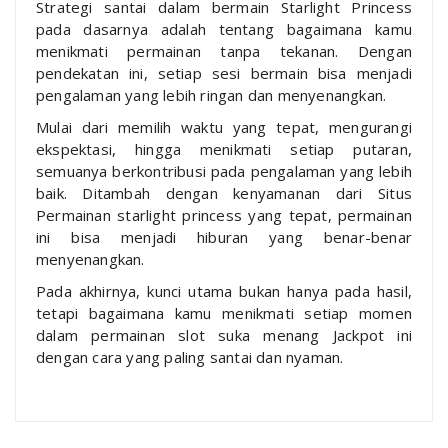
Strategi santai dalam bermain Starlight Princess
pada dasarnya adalah tentang bagaimana kamu
menikmati permainan tanpa tekanan. Dengan
pendekatan ini, setiap sesi bermain bisa menjadi
pengalaman yang lebih ringan dan menyenangkan.
Mulai dari memilih waktu yang tepat, mengurangi
ekspektasi, hingga menikmati setiap putaran,
semuanya berkontribusi pada pengalaman yang lebih
baik. Ditambah dengan kenyamanan dari Situs
Permainan starlight princess yang tepat, permainan
ini bisa menjadi hiburan yang benar-benar
menyenangkan.
Pada akhirnya, kunci utama bukan hanya pada hasil,
tetapi bagaimana kamu menikmati setiap momen
dalam permainan slot suka menang Jackpot ini
dengan cara yang paling santai dan nyaman.