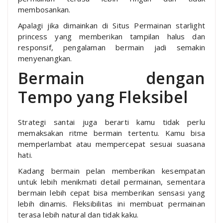
membosankan.
Apalagi jika dimainkan di Situs Permainan starlight
princess yang memberikan tampilan halus dan
responsif, pengalaman bermain jadi semakin
menyenangkan.
Bermain dengan
Tempo yang Fleksibel
Strategi santai juga berarti kamu tidak perlu
memaksakan ritme bermain tertentu. Kamu bisa
memperlambat atau mempercepat sesuai suasana
hati.
Kadang bermain pelan memberikan kesempatan
untuk lebih menikmati detail permainan, sementara
bermain lebih cepat bisa memberikan sensasi yang
lebih dinamis. Fleksibilitas ini membuat permainan
terasa lebih natural dan tidak kaku.