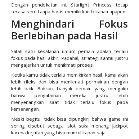
Dengan pendekatan ini, Starlight Princess tetap
terasa seru tanpa harus memikirkan tekanan apapun.
Menghindari Fokus
Berlebihan pada Hasil
Salah satu kesalahan umum pemain adalah terlalu
fokus pada hasil akhir. Padahal, strategi santai justru
mengajarkan untuk menikmati proses.
Ketika kamu tidak terlalu memikirkan hasil, kamu akan
lebih rileks dan bisa menikmati permainan dengan
lebih baik. Bahkan, banyak pemain yang mengaku
bahwa pengalaman mereka justru lebih
menyenangkan saat tidak terlalu fokus pada
kemenangan.
Meski begitu, tidak bisa dipungkiri bahwa game ini
sering disebut sebagai slot suka menang Jackpot
karena kejutan yang bisa muncul kapan saja.