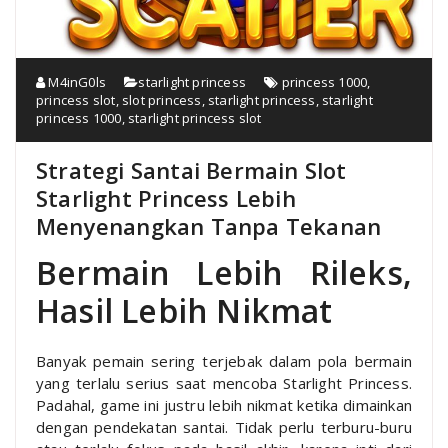
M4inG0ls
starlight princess
princess 1000
,
princess slot
,
slot princess
,
starlight princess
,
starlight
princess 1000
,
starlight princess slot
Strategi Santai Bermain Slot
Starlight Princess Lebih
Menyenangkan Tanpa Tekanan
Bermain Lebih Rileks,
Hasil Lebih Nikmat
Banyak pemain sering terjebak dalam pola bermain
yang terlalu serius saat mencoba Starlight Princess.
Padahal, game ini justru lebih nikmat ketika dimainkan
dengan pendekatan santai. Tidak perlu terburu-buru