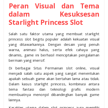
Peran Visual dan Tema
dalam Kesuksesan
Starlight Princess Slot
Salah satu faktor utama yang membuat starlight
princess slot begitu populer adalah kekuatan visual
yang ditawarkannya. Dengan desain yang penuh
warna, animasi halus, serta efek cahaya yang
dinamis, game ini berhasil menciptakan pengalaman
bermain yang imersif.
Di berbagai Situs Permainan slot online, visual
menjadi salah satu aspek yang sangat menentukan
apakah sebuah game akan bertahan lama atau tidak.
Dalam kasus starlight princess, kombinasi antara
tema fantasi dan teknologi grafis modern
membuatnya menonjol dibandingkan banyak game
lainnya.
Karakter utama dalam slot princess juga memiliki