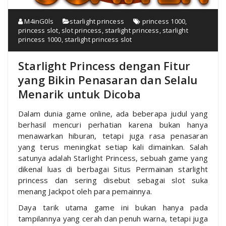
M4inG0ls
starlight princess
princess 1000
,
princess slot
,
slot princess
,
starlight princess
,
starlight
princess 1000
,
starlight princess slot
Starlight Princess dengan Fitur
yang Bikin Penasaran dan Selalu
Menarik untuk Dicoba
Dalam dunia game online, ada beberapa judul yang
berhasil mencuri perhatian karena bukan hanya
menawarkan hiburan, tetapi juga rasa penasaran
yang terus meningkat setiap kali dimainkan. Salah
satunya adalah Starlight Princess, sebuah game yang
dikenal luas di berbagai Situs Permainan starlight
princess dan sering disebut sebagai slot suka
menang Jackpot oleh para pemainnya.
Daya tarik utama game ini bukan hanya pada
tampilannya yang cerah dan penuh warna, tetapi juga