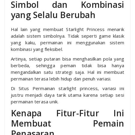
Simbol dan Kombinasi
yang Selalu Berubah
Hal lain yang membuat Starlight Princess menarik
adalah sistem simbolnya. Tidak seperti game klasik
yang kaku, permainan ini menggunakan sistem
kombinasi yang fleksibel.
Artinya, setiap putaran bisa menghasilkan pola yang
berbeda, sehingga pemain tidak bisa hanya
mengandalkan satu strategi saja. Hal ini membuat
permainan terasa lebih hidup dan penuh variasi.
Di Situs Permainan starlight princess, variasi ini
justru menjadi daya tarik utama karena setiap sesi
permainan terasa unik.
Kenapa Fitur-Fitur Ini
Membuat Pemain
Penasaran