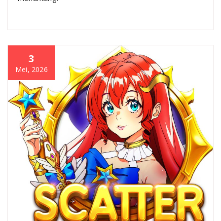
3
Mei, 2026