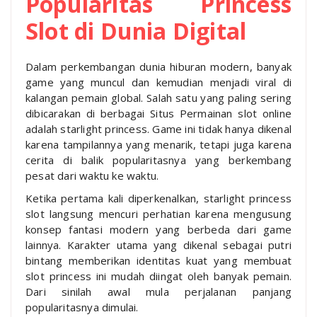
Popularitas Princess
Slot di Dunia Digital
Dalam perkembangan dunia hiburan modern, banyak
game yang muncul dan kemudian menjadi viral di
kalangan pemain global. Salah satu yang paling sering
dibicarakan di berbagai Situs Permainan slot online
adalah starlight princess. Game ini tidak hanya dikenal
karena tampilannya yang menarik, tetapi juga karena
cerita di balik popularitasnya yang berkembang
pesat dari waktu ke waktu.
Ketika pertama kali diperkenalkan, starlight princess
slot langsung mencuri perhatian karena mengusung
konsep fantasi modern yang berbeda dari game
lainnya. Karakter utama yang dikenal sebagai putri
bintang memberikan identitas kuat yang membuat
slot princess ini mudah diingat oleh banyak pemain.
Dari sinilah awal mula perjalanan panjang
popularitasnya dimulai.