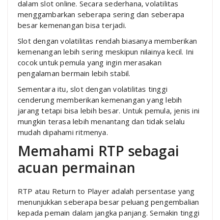
dalam slot online. Secara sederhana, volatilitas
menggambarkan seberapa sering dan seberapa
besar kemenangan bisa terjadi.
Slot dengan volatilitas rendah biasanya memberikan
kemenangan lebih sering meskipun nilainya kecil. Ini
cocok untuk pemula yang ingin merasakan
pengalaman bermain lebih stabil.
Sementara itu, slot dengan volatilitas tinggi
cenderung memberikan kemenangan yang lebih
jarang tetapi bisa lebih besar. Untuk pemula, jenis ini
mungkin terasa lebih menantang dan tidak selalu
mudah dipahami ritmenya.
Memahami RTP sebagai
acuan permainan
RTP atau Return to Player adalah persentase yang
menunjukkan seberapa besar peluang pengembalian
kepada pemain dalam jangka panjang. Semakin tinggi