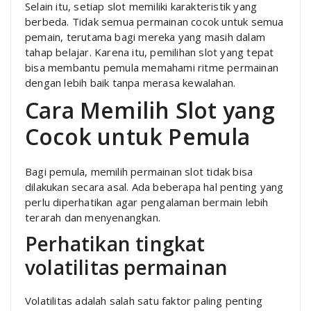
Selain itu, setiap slot memiliki karakteristik yang
berbeda. Tidak semua permainan cocok untuk semua
pemain, terutama bagi mereka yang masih dalam
tahap belajar. Karena itu, pemilihan slot yang tepat
bisa membantu pemula memahami ritme permainan
dengan lebih baik tanpa merasa kewalahan.
Cara Memilih Slot yang
Cocok untuk Pemula
Bagi pemula, memilih permainan slot tidak bisa
dilakukan secara asal. Ada beberapa hal penting yang
perlu diperhatikan agar pengalaman bermain lebih
terarah dan menyenangkan.
Perhatikan tingkat
volatilitas permainan
Volatilitas adalah salah satu faktor paling penting