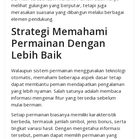
melihat gulungan yang berputar, tetapi juga
merasakan suasana yang dibangun melalui berbagai
elemen pendukung.
Strategi Memahami
Permainan Dengan
Lebih Baik
Walaupun sistem permainan menggunakan teknologi
otomatis, memahami beberapa aspek dasar tetap
dapat membantu pemain mendapatkan pengalaman
yang lebih nyaman. Salah satunya adalah membaca
informasi mengenai fitur yang tersedia sebelum
mulai bermain.
Setiap permainan biasanya memiliki karakteristik
berbeda, termasuk jumlah simbol, jenis bonus, serta
tingkat variasi hasil. Dengan mengetahui informasi
tersebut, pemain dapat memilih permainan yang