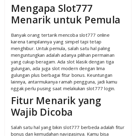
Mengapa Slot777
Menarik untuk Pemula
Banyak orang tertarik mencoba slot777 online
karena tampilannya yang simpel tapi tetap
menghibur. Untuk pemula, salah satu hal paling
menguntungkan adalah adanya pilihan permainan
yang cukup beragam. Ada slot klasik dengan tiga
gulungan, ada juga slot modern dengan lima
gulungan plus berbagai fitur bonus. Keuntungan
lainnya, antarmukanya ramah pengguna, jadi kamu
nggak perlu pusing saat melakukan slot777 login.
Fitur Menarik yang
Wajib Dicoba
Salah satu hal yang bikin slot777 berbeda adalah fitur
bonus dan kemudahan navigasinya. Kamu bisa