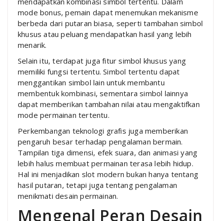
mendapatkan kombinasi simbol tertentu. Dalam
mode bonus, pemain dapat menemukan mekanisme
berbeda dari putaran biasa, seperti tambahan simbol
khusus atau peluang mendapatkan hasil yang lebih
menarik.
Selain itu, terdapat juga fitur simbol khusus yang
memiliki fungsi tertentu. Simbol tertentu dapat
menggantikan simbol lain untuk membantu
membentuk kombinasi, sementara simbol lainnya
dapat memberikan tambahan nilai atau mengaktifkan
mode permainan tertentu.
Perkembangan teknologi grafis juga memberikan
pengaruh besar terhadap pengalaman bermain.
Tampilan tiga dimensi, efek suara, dan animasi yang
lebih halus membuat permainan terasa lebih hidup.
Hal ini menjadikan slot modern bukan hanya tentang
hasil putaran, tetapi juga tentang pengalaman
menikmati desain permainan.
Mengenal Peran Desain