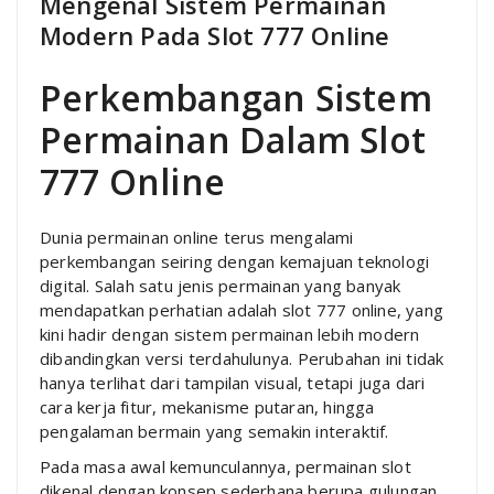
Mengenal Sistem Permainan
Modern Pada Slot 777 Online
Perkembangan Sistem
Permainan Dalam Slot
777 Online
Dunia permainan online terus mengalami
perkembangan seiring dengan kemajuan teknologi
digital. Salah satu jenis permainan yang banyak
mendapatkan perhatian adalah slot 777 online, yang
kini hadir dengan sistem permainan lebih modern
dibandingkan versi terdahulunya. Perubahan ini tidak
hanya terlihat dari tampilan visual, tetapi juga dari
cara kerja fitur, mekanisme putaran, hingga
pengalaman bermain yang semakin interaktif.
Pada masa awal kemunculannya, permainan slot
dikenal dengan konsep sederhana berupa gulungan