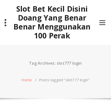
Skip
Slot Bet Kecil Disini
to
content
Doang Yang Benar
Benar Menggunakan
100 Perak
Tag Archives: slot777 login
Home
/
Posts tagged "slot777 login"