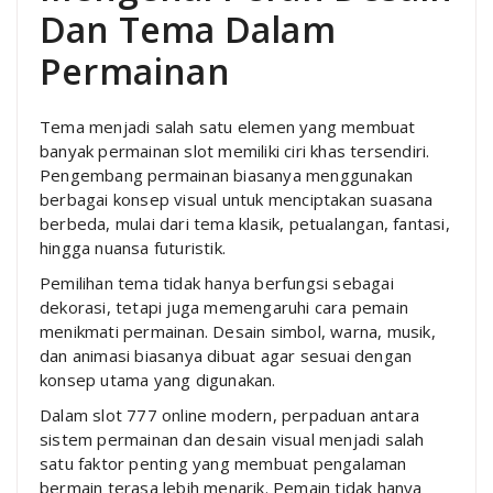
Dan Tema Dalam
Permainan
Tema menjadi salah satu elemen yang membuat
banyak permainan slot memiliki ciri khas tersendiri.
Pengembang permainan biasanya menggunakan
berbagai konsep visual untuk menciptakan suasana
berbeda, mulai dari tema klasik, petualangan, fantasi,
hingga nuansa futuristik.
Pemilihan tema tidak hanya berfungsi sebagai
dekorasi, tetapi juga memengaruhi cara pemain
menikmati permainan. Desain simbol, warna, musik,
dan animasi biasanya dibuat agar sesuai dengan
konsep utama yang digunakan.
Dalam slot 777 online modern, perpaduan antara
sistem permainan dan desain visual menjadi salah
satu faktor penting yang membuat pengalaman
bermain terasa lebih menarik. Pemain tidak hanya