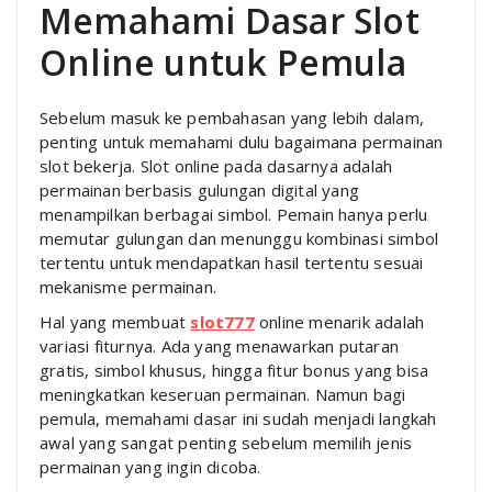
Memahami Dasar Slot
Online untuk Pemula
Sebelum masuk ke pembahasan yang lebih dalam,
penting untuk memahami dulu bagaimana permainan
slot bekerja. Slot online pada dasarnya adalah
permainan berbasis gulungan digital yang
menampilkan berbagai simbol. Pemain hanya perlu
memutar gulungan dan menunggu kombinasi simbol
tertentu untuk mendapatkan hasil tertentu sesuai
mekanisme permainan.
Hal yang membuat
slot777
online menarik adalah
variasi fiturnya. Ada yang menawarkan putaran
gratis, simbol khusus, hingga fitur bonus yang bisa
meningkatkan keseruan permainan. Namun bagi
pemula, memahami dasar ini sudah menjadi langkah
awal yang sangat penting sebelum memilih jenis
permainan yang ingin dicoba.