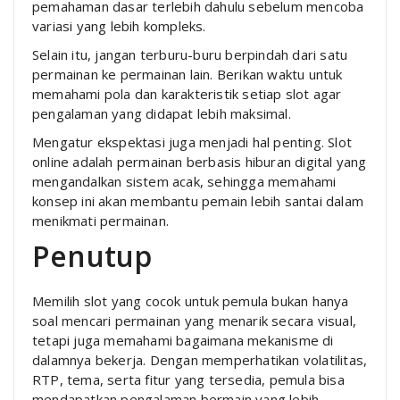
pemahaman dasar terlebih dahulu sebelum mencoba
variasi yang lebih kompleks.
Selain itu, jangan terburu-buru berpindah dari satu
permainan ke permainan lain. Berikan waktu untuk
memahami pola dan karakteristik setiap slot agar
pengalaman yang didapat lebih maksimal.
Mengatur ekspektasi juga menjadi hal penting. Slot
online adalah permainan berbasis hiburan digital yang
mengandalkan sistem acak, sehingga memahami
konsep ini akan membantu pemain lebih santai dalam
menikmati permainan.
Penutup
Memilih slot yang cocok untuk pemula bukan hanya
soal mencari permainan yang menarik secara visual,
tetapi juga memahami bagaimana mekanisme di
dalamnya bekerja. Dengan memperhatikan volatilitas,
RTP, tema, serta fitur yang tersedia, pemula bisa
mendapatkan pengalaman bermain yang lebih