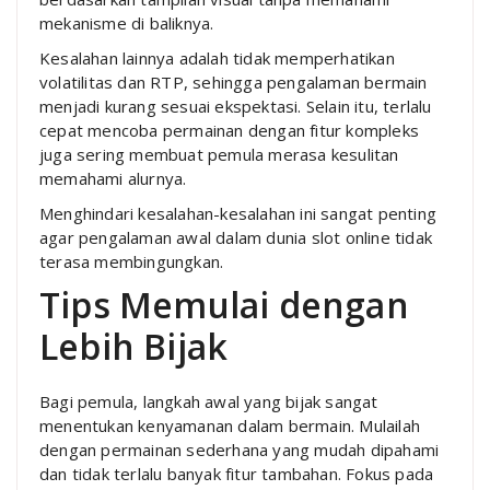
mekanisme di baliknya.
Kesalahan lainnya adalah tidak memperhatikan
volatilitas dan RTP, sehingga pengalaman bermain
menjadi kurang sesuai ekspektasi. Selain itu, terlalu
cepat mencoba permainan dengan fitur kompleks
juga sering membuat pemula merasa kesulitan
memahami alurnya.
Menghindari kesalahan-kesalahan ini sangat penting
agar pengalaman awal dalam dunia slot online tidak
terasa membingungkan.
Tips Memulai dengan
Lebih Bijak
Bagi pemula, langkah awal yang bijak sangat
menentukan kenyamanan dalam bermain. Mulailah
dengan permainan sederhana yang mudah dipahami
dan tidak terlalu banyak fitur tambahan. Fokus pada