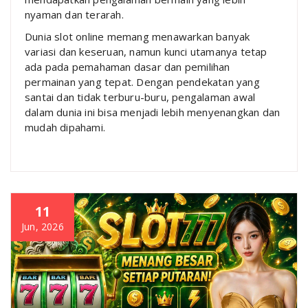
nyaman dan terarah.
Dunia slot online memang menawarkan banyak
variasi dan keseruan, namun kunci utamanya tetap
ada pada pemahaman dasar dan pemilihan
permainan yang tepat. Dengan pendekatan yang
santai dan tidak terburu-buru, pengalaman awal
dalam dunia ini bisa menjadi lebih menyenangkan dan
mudah dipahami.
11
Jun, 2026