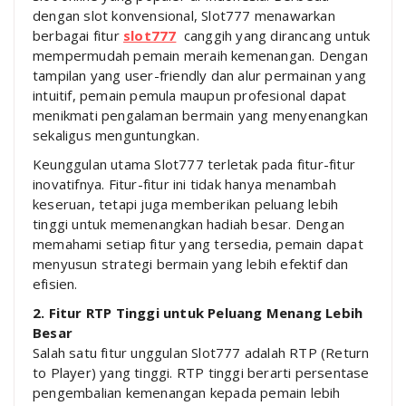
dengan slot konvensional, Slot777 menawarkan
berbagai fitur
slot777
canggih yang dirancang untuk
mempermudah pemain meraih kemenangan. Dengan
tampilan yang user-friendly dan alur permainan yang
intuitif, pemain pemula maupun profesional dapat
menikmati pengalaman bermain yang menyenangkan
sekaligus menguntungkan.
Keunggulan utama Slot777 terletak pada fitur-fitur
inovatifnya. Fitur-fitur ini tidak hanya menambah
keseruan, tetapi juga memberikan peluang lebih
tinggi untuk memenangkan hadiah besar. Dengan
memahami setiap fitur yang tersedia, pemain dapat
menyusun strategi bermain yang lebih efektif dan
efisien.
2. Fitur RTP Tinggi untuk Peluang Menang Lebih
Besar
Salah satu fitur unggulan Slot777 adalah RTP (Return
to Player) yang tinggi. RTP tinggi berarti persentase
pengembalian kemenangan kepada pemain lebih