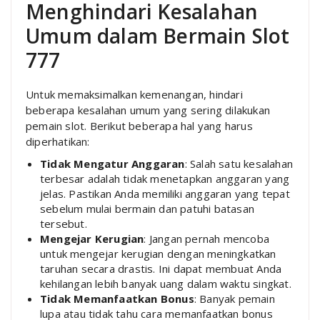
Menghindari Kesalahan
Umum dalam Bermain Slot
777
Untuk memaksimalkan kemenangan, hindari
beberapa kesalahan umum yang sering dilakukan
pemain slot. Berikut beberapa hal yang harus
diperhatikan:
Tidak Mengatur Anggaran
: Salah satu kesalahan
terbesar adalah tidak menetapkan anggaran yang
jelas. Pastikan Anda memiliki anggaran yang tepat
sebelum mulai bermain dan patuhi batasan
tersebut.
Mengejar Kerugian
: Jangan pernah mencoba
untuk mengejar kerugian dengan meningkatkan
taruhan secara drastis. Ini dapat membuat Anda
kehilangan lebih banyak uang dalam waktu singkat.
Tidak Memanfaatkan Bonus
: Banyak pemain
lupa atau tidak tahu cara memanfaatkan bonus