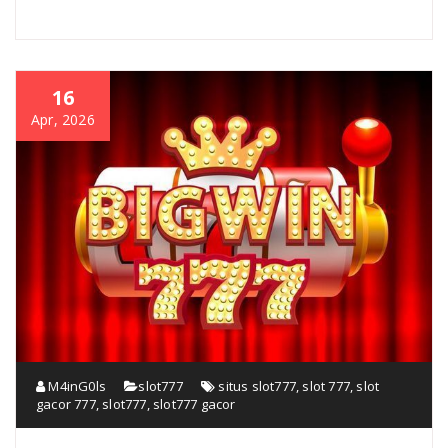
16
Apr, 2026
M4inG0ls
slot777
situs slot777
,
slot 777
,
slot
gacor 777
,
slot777
,
slot777 gacor