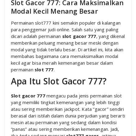
Slot Gacor 777: Cara Maksimalkan
Modal Kecil Menang Besar
Permainan slot777 kini semakin populer di kalangan
para penggemar judi online. Salah satu yang paling
dicari adalah permainan
slot gacor 777
, yang dikenal
memberikan peluang menang besar meski dengan
modal yang tidak terlalu besar. Di artikel ini, kita akan
membahas bagaimana cara memaksimalkan modal
kecil agar bisa meraih kemenangan besar dalam
permainan
slot 777
.
Apa Itu Slot Gacor 777?
Slot gacor 777
mengacu pada jenis permainan slot
yang memiliki tingkat kemenangan yang lebih tinggi
atau sering memberikan jackpot. Kata “gacor” sendiri
berasal dari istilah dalam dunia perjudian yang berarti
mesin atau permainan yang sedang dalam kondisi
“panas” atau sering memberikan kemenangan. Jadi,
jika Anda sedang mencari
slot777 gacor
, artinya