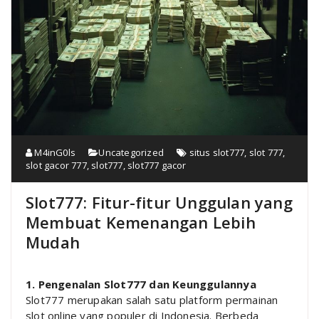
M4inG0ls
Uncategorized
situs slot777
,
slot 777
,
slot gacor 777
,
slot777
,
slot777 gacor
Slot777: Fitur-fitur Unggulan yang
Membuat Kemenangan Lebih
Mudah
1. Pengenalan Slot777 dan Keunggulannya
Slot777 merupakan salah satu platform permainan
slot online yang populer di Indonesia. Berbeda