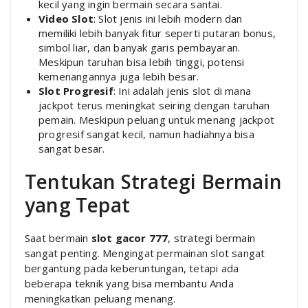
kecil yang ingin bermain secara santai.
Video Slot
: Slot jenis ini lebih modern dan
memiliki lebih banyak fitur seperti putaran bonus,
simbol liar, dan banyak garis pembayaran.
Meskipun taruhan bisa lebih tinggi, potensi
kemenangannya juga lebih besar.
Slot Progresif
: Ini adalah jenis slot di mana
jackpot terus meningkat seiring dengan taruhan
pemain. Meskipun peluang untuk menang jackpot
progresif sangat kecil, namun hadiahnya bisa
sangat besar.
Tentukan Strategi Bermain
yang Tepat
Saat bermain
slot gacor 777
, strategi bermain
sangat penting. Mengingat permainan slot sangat
bergantung pada keberuntungan, tetapi ada
beberapa teknik yang bisa membantu Anda
meningkatkan peluang menang.