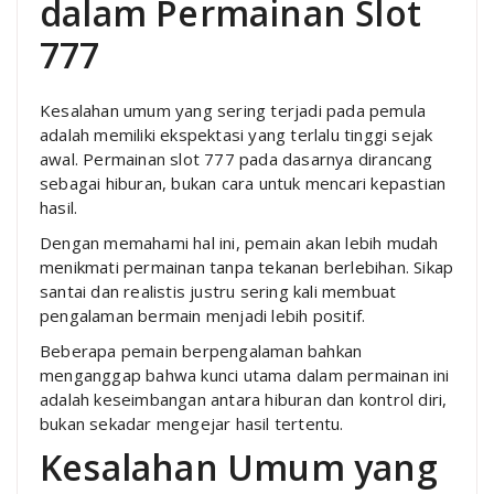
dalam Permainan Slot
777
Kesalahan umum yang sering terjadi pada pemula
adalah memiliki ekspektasi yang terlalu tinggi sejak
awal. Permainan slot 777 pada dasarnya dirancang
sebagai hiburan, bukan cara untuk mencari kepastian
hasil.
Dengan memahami hal ini, pemain akan lebih mudah
menikmati permainan tanpa tekanan berlebihan. Sikap
santai dan realistis justru sering kali membuat
pengalaman bermain menjadi lebih positif.
Beberapa pemain berpengalaman bahkan
menganggap bahwa kunci utama dalam permainan ini
adalah keseimbangan antara hiburan dan kontrol diri,
bukan sekadar mengejar hasil tertentu.
Kesalahan Umum yang