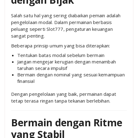
Salah satu hal yang sering diabaikan pemain adalah
pengelolaan modal. Dalam permainan berbasis
peluang seperti Slot777, pengaturan keuangan
sangat penting.
Beberapa prinsip umum yang bisa diterapkan:
Tentukan batas modal sebelum bermain
Jangan mengejar kerugian dengan menambah
taruhan secara impulsif
Bermain dengan nominal yang sesuai kemampuan
finansial
Dengan pengelolaan yang baik, permainan dapat
tetap terasa ringan tanpa tekanan berlebihan.
Bermain dengan Ritme
yang Stabil