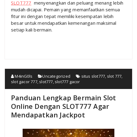
SLOT777
menyenangkan dan peluang menang lebih
mudah dicapai. Pemain yang memanfaatkan semua
fitur ini dengan tepat memiliki kesempatan lebih
besar untuk mendapatkan kemenangan maksimal
setiap kali bermain.
M4inG0ls
Uncategorized
situs slot777
,
slot 777
,
slot gacor 777
,
slot777
,
slot777 gacor
Panduan Lengkap Bermain Slot
Online Dengan SLOT777 Agar
Mendapatkan Jackpot