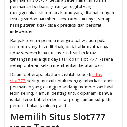
permainan berbasis gulungan digital yang
menggunakan sistem acak atau yang dikenal dengan
RNG (Random Number Generator). Artinya, setiap
hasil putaran tidak bisa diprediksi dan bersifat
independen.
Banyak pemain pemula mengira bahwa ada pola
tertentu yang bisa ditebak, padahal kenyataannya
tidak sesederhana itu. Justru di sinilah letak
tantangan sekaligus daya tarik dari slot 777, karena
setiap putaran selalu memberikan kejutan baru.
Dalam beberapa platform, istilah seperti
situs
slot777
sering muncul untuk menggambarkan kondisi
permainan yang dianggap sedang memberikan hasil
lebih sering. Namun, penting untuk dipahami bahwa
istilah tersebut lebih bersifat pengalaman subjektif
pemain, bukan jaminan pasti.
Memilih Situs Slot777