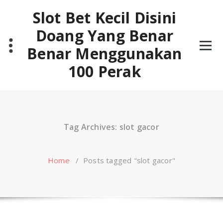
Skip
Slot Bet Kecil Disini
to
content
Doang Yang Benar
Benar Menggunakan
100 Perak
Tag Archives: slot gacor
Home
/
Posts tagged "slot gacor"