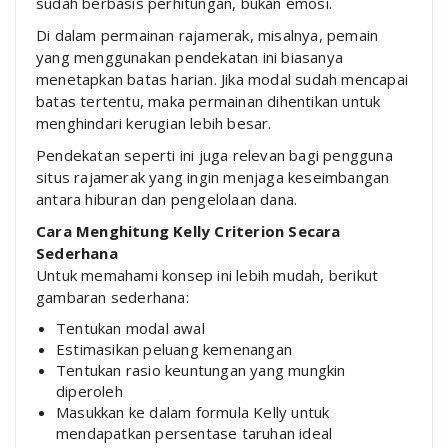
sudah berbasis perhitungan, bukan emosi.
Di dalam permainan rajamerak, misalnya, pemain
yang menggunakan pendekatan ini biasanya
menetapkan batas harian. Jika modal sudah mencapai
batas tertentu, maka permainan dihentikan untuk
menghindari kerugian lebih besar.
Pendekatan seperti ini juga relevan bagi pengguna
situs rajamerak yang ingin menjaga keseimbangan
antara hiburan dan pengelolaan dana.
Cara Menghitung Kelly Criterion Secara
Sederhana
Untuk memahami konsep ini lebih mudah, berikut
gambaran sederhana:
Tentukan modal awal
Estimasikan peluang kemenangan
Tentukan rasio keuntungan yang mungkin
diperoleh
Masukkan ke dalam formula Kelly untuk
mendapatkan persentase taruhan ideal