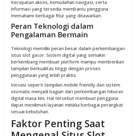
Kecepatan akses, kemudahan navigasi, serta
informasi yang tersedia membantu pengguna
memahami berbagai fitur yang ditawarkan.
Peran Teknologi dalam
Pengalaman Bermain
Teknologi memiliki peran besar dalam perkembangan
situs slot gacor. Sistem digital yang semakin
berkembang membuat platform mampu memberikan
tampilan berkualitas tinggi dengan proses
penggunaan yang lebih praktis.
Inovasi seperti tampilan mobile friendly dan sistem
otomatis menjadi bagian dari perkembangan hiburan
digital masa kini. Hal tersebut membuat pengguna
dapat menikmati layanan melalui berbagai perangkat
sesuai kebutuhan.
Faktor Penting Saat
Mengenal Situs Slot