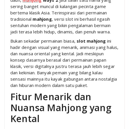
sering banget muncul di kalangan pecinta game
bertema klasik Asia. Terinspirasi dari permainan
tradisional
mahjong
, versi slot ini berhasil ngasih
sentuhan modern yang bikin pengalaman bermain
jadi terasa lebih hidup, dinamis, dan penuh warna.
Bukan sekadar permainan biasa,
slot mahjong
ini
hadir dengan visual yang menarik, animasi yang halus,
dan nuansa oriental yang kental. Jadi meskipun
konsep dasarnya berasal dari permainan papan
klasik, versi digitalnya justru terasa jauh lebih segar
dan kekinian. Banyak pemain yang bilang kalau
sensasi mainnya itu kayak gabungan antara nostalgia
dan hiburan modern dalam satu paket.
Fitur Menarik dan
Nuansa Mahjong yang
Kental