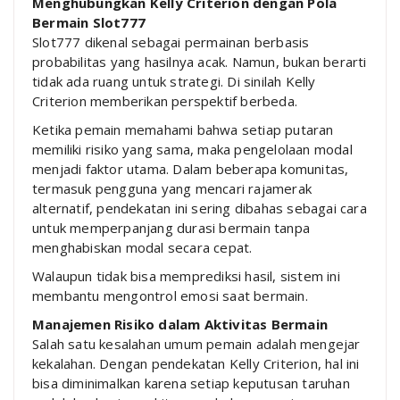
Menghubungkan Kelly Criterion dengan Pola
Bermain Slot777
Slot777 dikenal sebagai permainan berbasis
probabilitas yang hasilnya acak. Namun, bukan berarti
tidak ada ruang untuk strategi. Di sinilah Kelly
Criterion memberikan perspektif berbeda.
Ketika pemain memahami bahwa setiap putaran
memiliki risiko yang sama, maka pengelolaan modal
menjadi faktor utama. Dalam beberapa komunitas,
termasuk pengguna yang mencari rajamerak
alternatif, pendekatan ini sering dibahas sebagai cara
untuk memperpanjang durasi bermain tanpa
menghabiskan modal secara cepat.
Walaupun tidak bisa memprediksi hasil, sistem ini
membantu mengontrol emosi saat bermain.
Manajemen Risiko dalam Aktivitas Bermain
Salah satu kesalahan umum pemain adalah mengejar
kekalahan. Dengan pendekatan Kelly Criterion, hal ini
bisa diminimalkan karena setiap keputusan taruhan