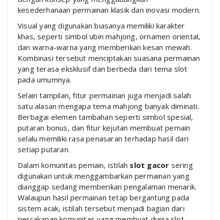
kesederhanaan permainan klasik dan inovasi modern.
Visual yang digunakan biasanya memiliki karakter
khas, seperti simbol ubin mahjong, ornamen oriental,
dan warna-warna yang memberikan kesan mewah.
Kombinasi tersebut menciptakan suasana permainan
yang terasa eksklusif dan berbeda dari tema slot
pada umumnya.
Selain tampilan, fitur permainan juga menjadi salah
satu alasan mengapa tema mahjong banyak diminati.
Berbagai elemen tambahan seperti simbol spesial,
putaran bonus, dan fitur kejutan membuat pemain
selalu memiliki rasa penasaran terhadap hasil dari
setiap putaran.
Dalam komunitas pemain, istilah
slot gacor
sering
digunakan untuk menggambarkan permainan yang
dianggap sedang memberikan pengalaman menarik.
Walaupun hasil permainan tetap bergantung pada
sistem acak, istilah tersebut menjadi bagian dari
percakapan komunitas yang membuat dunia slot