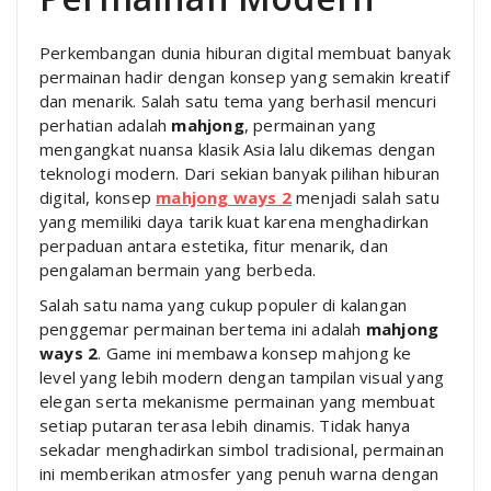
Perkembangan dunia hiburan digital membuat banyak
permainan hadir dengan konsep yang semakin kreatif
dan menarik. Salah satu tema yang berhasil mencuri
perhatian adalah
mahjong
, permainan yang
mengangkat nuansa klasik Asia lalu dikemas dengan
teknologi modern. Dari sekian banyak pilihan hiburan
digital, konsep
mahjong ways 2
menjadi salah satu
yang memiliki daya tarik kuat karena menghadirkan
perpaduan antara estetika, fitur menarik, dan
pengalaman bermain yang berbeda.
Salah satu nama yang cukup populer di kalangan
penggemar permainan bertema ini adalah
mahjong
ways 2
. Game ini membawa konsep mahjong ke
level yang lebih modern dengan tampilan visual yang
elegan serta mekanisme permainan yang membuat
setiap putaran terasa lebih dinamis. Tidak hanya
sekadar menghadirkan simbol tradisional, permainan
ini memberikan atmosfer yang penuh warna dengan