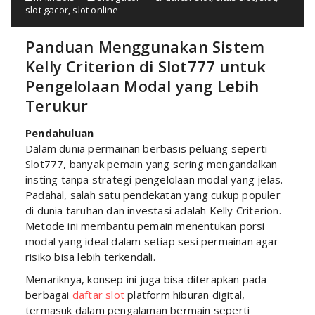
slot gacor
,
slot online
Panduan Menggunakan Sistem
Kelly Criterion di Slot777 untuk
Pengelolaan Modal yang Lebih
Terukur
Pendahuluan
Dalam dunia permainan berbasis peluang seperti
Slot777, banyak pemain yang sering mengandalkan
insting tanpa strategi pengelolaan modal yang jelas.
Padahal, salah satu pendekatan yang cukup populer
di dunia taruhan dan investasi adalah Kelly Criterion.
Metode ini membantu pemain menentukan porsi
modal yang ideal dalam setiap sesi permainan agar
risiko bisa lebih terkendali.
Menariknya, konsep ini juga bisa diterapkan pada
berbagai
daftar slot
platform hiburan digital,
termasuk dalam pengalaman bermain seperti