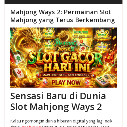
Mahjong Ways 2: Permainan Slot
Mahjong yang Terus Berkembang
Sensasi Baru di Dunia
Slot Mahjong Ways 2
Kalau ngomongin dunia hiburan digital yang lagi naik
daun,
mahjong
ways 2
jadi salah satu nama yang