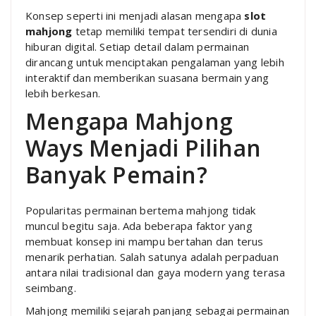
Konsep seperti ini menjadi alasan mengapa
slot
mahjong
tetap memiliki tempat tersendiri di dunia
hiburan digital. Setiap detail dalam permainan
dirancang untuk menciptakan pengalaman yang lebih
interaktif dan memberikan suasana bermain yang
lebih berkesan.
Mengapa Mahjong
Ways Menjadi Pilihan
Banyak Pemain?
Popularitas permainan bertema mahjong tidak
muncul begitu saja. Ada beberapa faktor yang
membuat konsep ini mampu bertahan dan terus
menarik perhatian. Salah satunya adalah perpaduan
antara nilai tradisional dan gaya modern yang terasa
seimbang.
Mahjong memiliki sejarah panjang sebagai permainan