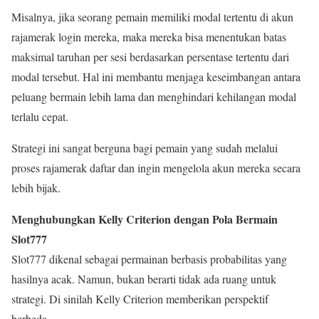
Misalnya, jika seorang pemain memiliki modal tertentu di akun
rajamerak login mereka, maka mereka bisa menentukan batas
maksimal taruhan per sesi berdasarkan persentase tertentu dari
modal tersebut. Hal ini membantu menjaga keseimbangan antara
peluang bermain lebih lama dan menghindari kehilangan modal
terlalu cepat.
Strategi ini sangat berguna bagi pemain yang sudah melalui
proses rajamerak daftar dan ingin mengelola akun mereka secara
lebih bijak.
Menghubungkan Kelly Criterion dengan Pola Bermain
Slot777
Slot777 dikenal sebagai permainan berbasis probabilitas yang
hasilnya acak. Namun, bukan berarti tidak ada ruang untuk
strategi. Di sinilah Kelly Criterion memberikan perspektif
berbeda.