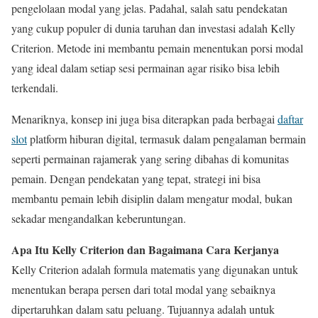
pengelolaan modal yang jelas. Padahal, salah satu pendekatan
yang cukup populer di dunia taruhan dan investasi adalah Kelly
Criterion. Metode ini membantu pemain menentukan porsi modal
yang ideal dalam setiap sesi permainan agar risiko bisa lebih
terkendali.
Menariknya, konsep ini juga bisa diterapkan pada berbagai
daftar
slot
platform hiburan digital, termasuk dalam pengalaman bermain
seperti permainan rajamerak yang sering dibahas di komunitas
pemain. Dengan pendekatan yang tepat, strategi ini bisa
membantu pemain lebih disiplin dalam mengatur modal, bukan
sekadar mengandalkan keberuntungan.
Apa Itu Kelly Criterion dan Bagaimana Cara Kerjanya
Kelly Criterion adalah formula matematis yang digunakan untuk
menentukan berapa persen dari total modal yang sebaiknya
dipertaruhkan dalam satu peluang. Tujuannya adalah untuk