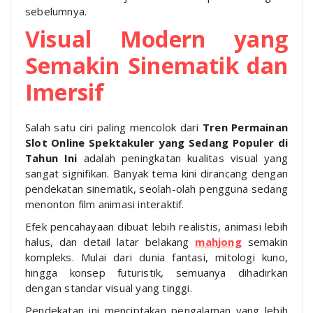
sebelumnya.
Visual Modern yang
Semakin Sinematik dan
Imersif
Salah satu ciri paling mencolok dari
Tren Permainan
Slot Online Spektakuler yang Sedang Populer di
Tahun Ini
adalah peningkatan kualitas visual yang
sangat signifikan. Banyak tema kini dirancang dengan
pendekatan sinematik, seolah-olah pengguna sedang
menonton film animasi interaktif.
Efek pencahayaan dibuat lebih realistis, animasi lebih
halus, dan detail latar belakang
mahjong
semakin
kompleks. Mulai dari dunia fantasi, mitologi kuno,
hingga konsep futuristik, semuanya dihadirkan
dengan standar visual yang tinggi.
Pendekatan ini menciptakan pengalaman yang lebih