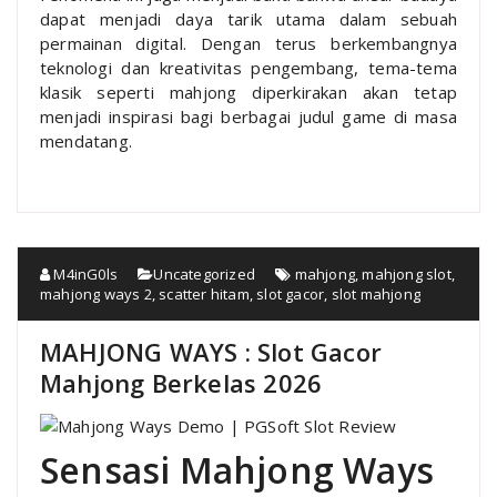
dapat menjadi daya tarik utama dalam sebuah
permainan digital. Dengan terus berkembangnya
teknologi dan kreativitas pengembang, tema-tema
klasik seperti mahjong diperkirakan akan tetap
menjadi inspirasi bagi berbagai judul game di masa
mendatang.
M4inG0ls
Uncategorized
mahjong
,
mahjong slot
,
mahjong ways 2
,
scatter hitam
,
slot gacor
,
slot mahjong
MAHJONG WAYS : Slot Gacor
Mahjong Berkelas 2026
Sensasi Mahjong Ways