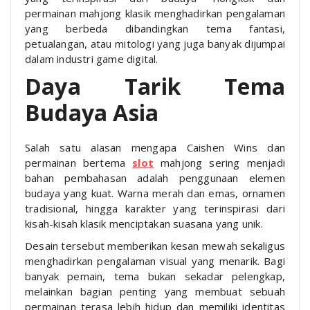
permainan mahjong klasik menghadirkan pengalaman
yang berbeda dibandingkan tema fantasi,
petualangan, atau mitologi yang juga banyak dijumpai
dalam industri game digital.
Daya Tarik Tema
Budaya Asia
Salah satu alasan mengapa Caishen Wins dan
permainan bertema
slot
mahjong sering menjadi
bahan pembahasan adalah penggunaan elemen
budaya yang kuat. Warna merah dan emas, ornamen
tradisional, hingga karakter yang terinspirasi dari
kisah-kisah klasik menciptakan suasana yang unik.
Desain tersebut memberikan kesan mewah sekaligus
menghadirkan pengalaman visual yang menarik. Bagi
banyak pemain, tema bukan sekadar pelengkap,
melainkan bagian penting yang membuat sebuah
permainan terasa lebih hidup dan memiliki identitas