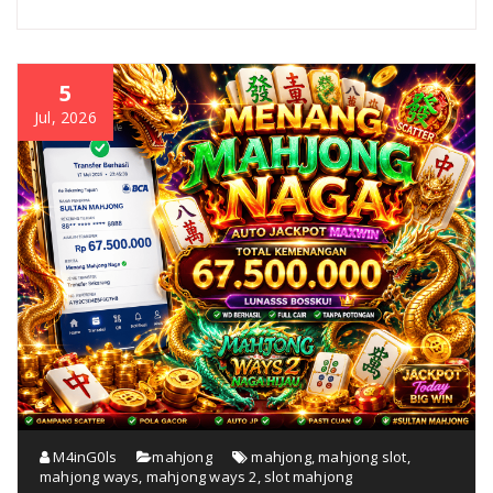
5
Jul, 2026
M4inG0ls
mahjong
mahjong
,
mahjong slot
,
mahjong ways
,
mahjong ways 2
,
slot mahjong