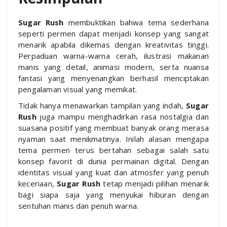
Sugar Rush
membuktikan bahwa tema sederhana
seperti permen dapat menjadi konsep yang sangat
menarik apabila dikemas dengan kreativitas tinggi.
Perpaduan warna-warna cerah, ilustrasi makanan
manis yang detail, animasi modern, serta nuansa
fantasi yang menyenangkan berhasil menciptakan
pengalaman visual yang memikat.
Tidak hanya menawarkan tampilan yang indah,
Sugar
Rush
juga mampu menghadirkan rasa nostalgia dan
suasana positif yang membuat banyak orang merasa
nyaman saat menikmatinya. Inilah alasan mengapa
tema permen terus bertahan sebagai salah satu
konsep favorit di dunia permainan digital. Dengan
identitas visual yang kuat dan atmosfer yang penuh
keceriaan,
Sugar Rush
tetap menjadi pilihan menarik
bagi siapa saja yang menyukai hiburan dengan
sentuhan manis dan penuh warna.