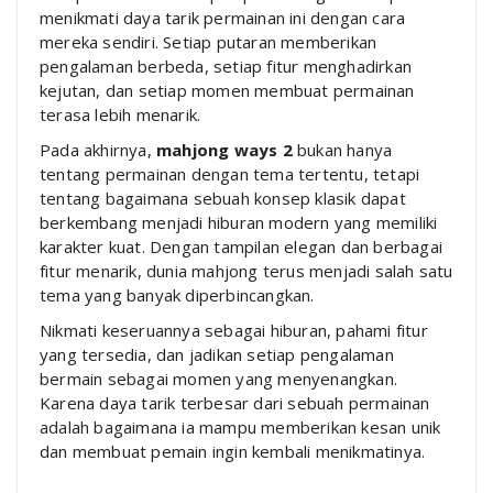
menikmati daya tarik permainan ini dengan cara
mereka sendiri. Setiap putaran memberikan
pengalaman berbeda, setiap fitur menghadirkan
kejutan, dan setiap momen membuat permainan
terasa lebih menarik.
Pada akhirnya,
mahjong ways 2
bukan hanya
tentang permainan dengan tema tertentu, tetapi
tentang bagaimana sebuah konsep klasik dapat
berkembang menjadi hiburan modern yang memiliki
karakter kuat. Dengan tampilan elegan dan berbagai
fitur menarik, dunia mahjong terus menjadi salah satu
tema yang banyak diperbincangkan.
Nikmati keseruannya sebagai hiburan, pahami fitur
yang tersedia, dan jadikan setiap pengalaman
bermain sebagai momen yang menyenangkan.
Karena daya tarik terbesar dari sebuah permainan
adalah bagaimana ia mampu memberikan kesan unik
dan membuat pemain ingin kembali menikmatinya.