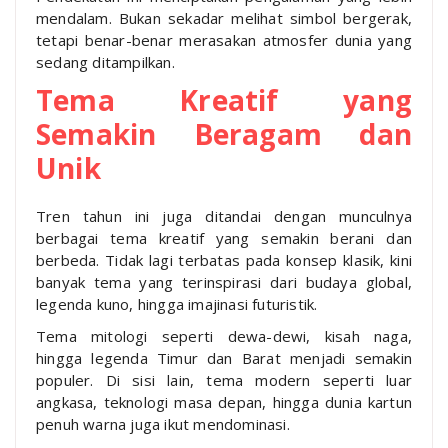
mendalam. Bukan sekadar melihat simbol bergerak,
tetapi benar-benar merasakan atmosfer dunia yang
sedang ditampilkan.
Tema Kreatif yang
Semakin Beragam dan
Unik
Tren tahun ini juga ditandai dengan munculnya
berbagai tema kreatif yang semakin berani dan
berbeda. Tidak lagi terbatas pada konsep klasik, kini
banyak tema yang terinspirasi dari budaya global,
legenda kuno, hingga imajinasi futuristik.
Tema mitologi seperti dewa-dewi, kisah naga,
hingga legenda Timur dan Barat menjadi semakin
populer. Di sisi lain, tema modern seperti luar
angkasa, teknologi masa depan, hingga dunia kartun
penuh warna juga ikut mendominasi.