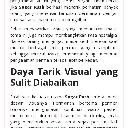
pengalaman visual yang terasa segar. Tidak heran
jika
Sugar Rush
berhasil menarik perhatian banyak
orang yang menyukai tampilan permainan dengan
nuansa santai namun tetap menghibur.
Selain menawarkan visual yang memanjakan mata,
tema ini juga mampu membangkitkan rasa nostalgia.
Banyak orang mengingat masa kecil mereka saat
melihat berbagai jenis permen yang ditampilkan,
sehingga muncul ikatan emosional yang membuat
pengalaman bermain terasa lebih berkesan.
Daya Tarik Visual yang
Sulit Diabaikan
Salah satu kekuatan utama
Sugar Rush
terletak pada
desain visualnya. Permainan bertema permen
biasanya menggunakan kombinasi warna pastel,
merah muda, biru muda, hijau mint, dan kuning cerah
yang menciptakan kesan ceria sejak pertama kali