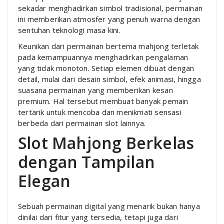
sekadar menghadirkan simbol tradisional, permainan
ini memberikan atmosfer yang penuh warna dengan
sentuhan teknologi masa kini.
Keunikan dari permainan bertema mahjong terletak
pada kemampuannya menghadirkan pengalaman
yang tidak monoton. Setiap elemen dibuat dengan
detail, mulai dari desain simbol, efek animasi, hingga
suasana permainan yang memberikan kesan
premium. Hal tersebut membuat banyak pemain
tertarik untuk mencoba dan menikmati sensasi
berbeda dari permainan slot lainnya.
Slot Mahjong Berkelas
dengan Tampilan
Elegan
Sebuah permainan digital yang menarik bukan hanya
dinilai dari fitur yang tersedia, tetapi juga dari