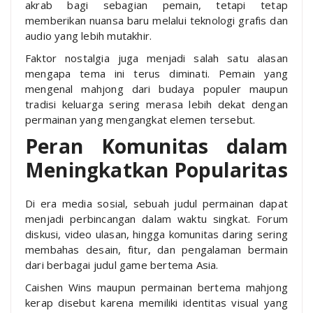
akrab bagi sebagian pemain, tetapi tetap
memberikan nuansa baru melalui teknologi grafis dan
audio yang lebih mutakhir.
Faktor nostalgia juga menjadi salah satu alasan
mengapa tema ini terus diminati. Pemain yang
mengenal mahjong dari budaya populer maupun
tradisi keluarga sering merasa lebih dekat dengan
permainan yang mengangkat elemen tersebut.
Peran Komunitas dalam
Meningkatkan Popularitas
Di era media sosial, sebuah judul permainan dapat
menjadi perbincangan dalam waktu singkat. Forum
diskusi, video ulasan, hingga komunitas daring sering
membahas desain, fitur, dan pengalaman bermain
dari berbagai judul game bertema Asia.
Caishen Wins maupun permainan bertema mahjong
kerap disebut karena memiliki identitas visual yang