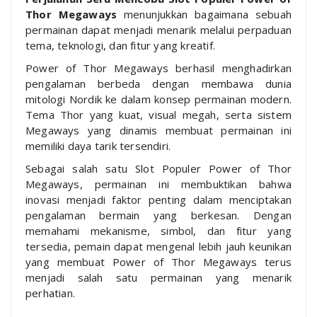
Thor Megaways
menunjukkan bagaimana sebuah
permainan dapat menjadi menarik melalui perpaduan
tema, teknologi, dan fitur yang kreatif.
Power of Thor Megaways berhasil menghadirkan
pengalaman berbeda dengan membawa dunia
mitologi Nordik ke dalam konsep permainan modern.
Tema Thor yang kuat, visual megah, serta sistem
Megaways yang dinamis membuat permainan ini
memiliki daya tarik tersendiri.
Sebagai salah satu Slot Populer Power of Thor
Megaways, permainan ini membuktikan bahwa
inovasi menjadi faktor penting dalam menciptakan
pengalaman bermain yang berkesan. Dengan
memahami mekanisme, simbol, dan fitur yang
tersedia, pemain dapat mengenal lebih jauh keunikan
yang membuat Power of Thor Megaways terus
menjadi salah satu permainan yang menarik
perhatian.