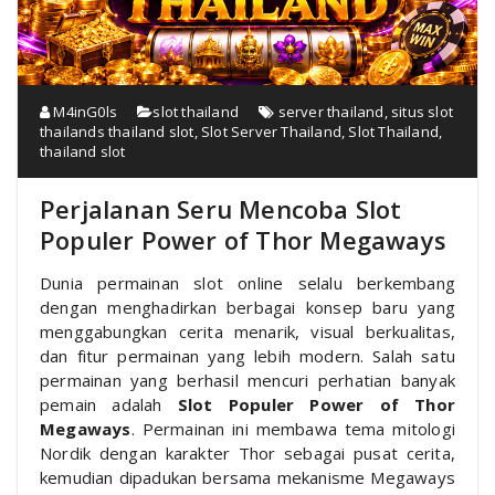
M4inG0ls
slot thailand
server thailand
,
situs slot
thailands thailand slot
,
Slot Server Thailand
,
Slot Thailand
,
thailand slot
Perjalanan Seru Mencoba Slot
Populer Power of Thor Megaways
Dunia permainan slot online selalu berkembang
dengan menghadirkan berbagai konsep baru yang
menggabungkan cerita menarik, visual berkualitas,
dan fitur permainan yang lebih modern. Salah satu
permainan yang berhasil mencuri perhatian banyak
pemain adalah
Slot Populer Power of Thor
Megaways
. Permainan ini membawa tema mitologi
Nordik dengan karakter Thor sebagai pusat cerita,
kemudian dipadukan bersama mekanisme Megaways