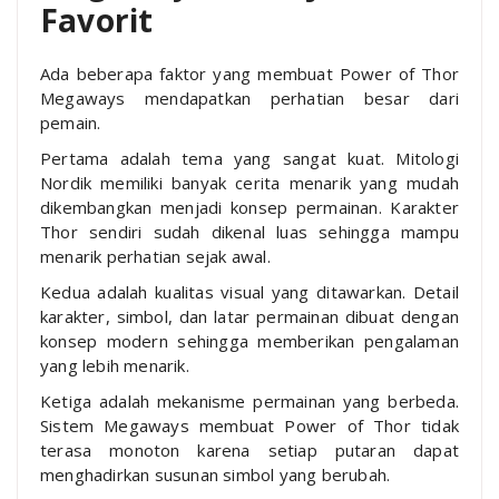
Favorit
Ada beberapa faktor yang membuat Power of Thor
Megaways mendapatkan perhatian besar dari
pemain.
Pertama adalah tema yang sangat kuat. Mitologi
Nordik memiliki banyak cerita menarik yang mudah
dikembangkan menjadi konsep permainan. Karakter
Thor sendiri sudah dikenal luas sehingga mampu
menarik perhatian sejak awal.
Kedua adalah kualitas visual yang ditawarkan. Detail
karakter, simbol, dan latar permainan dibuat dengan
konsep modern sehingga memberikan pengalaman
yang lebih menarik.
Ketiga adalah mekanisme permainan yang berbeda.
Sistem Megaways membuat Power of Thor tidak
terasa monoton karena setiap putaran dapat
menghadirkan susunan simbol yang berubah.