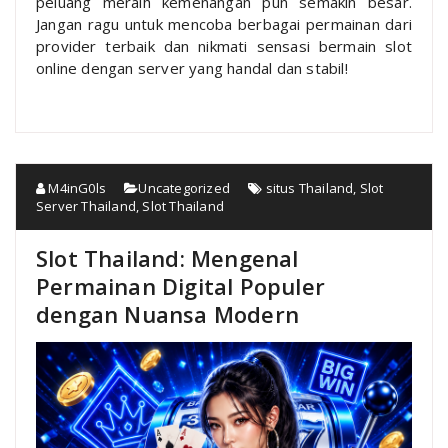
peluang meraih kemenangan pun semakin besar.
Jangan ragu untuk mencoba berbagai permainan dari
provider terbaik dan nikmati sensasi bermain slot
online dengan server yang handal dan stabil!
M4inG0ls
Uncategorized
situs Thailand
,
Slot
Server Thailand
,
Slot Thailand
Slot Thailand: Mengenal
Permainan Digital Populer
dengan Nuansa Modern