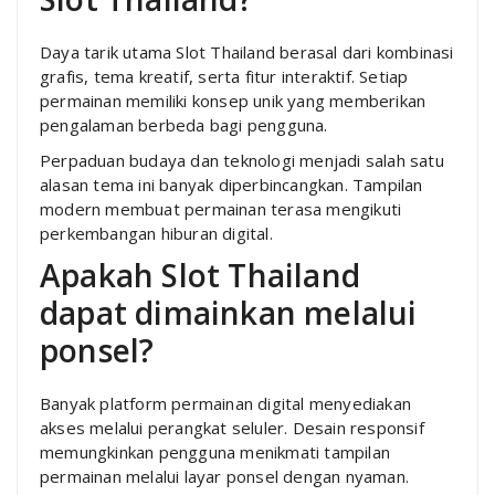
Daya tarik utama Slot Thailand berasal dari kombinasi
grafis, tema kreatif, serta fitur interaktif. Setiap
permainan memiliki konsep unik yang memberikan
pengalaman berbeda bagi pengguna.
Perpaduan budaya dan teknologi menjadi salah satu
alasan tema ini banyak diperbincangkan. Tampilan
modern membuat permainan terasa mengikuti
perkembangan hiburan digital.
Apakah Slot Thailand
dapat dimainkan melalui
ponsel?
Banyak platform permainan digital menyediakan
akses melalui perangkat seluler. Desain responsif
memungkinkan pengguna menikmati tampilan
permainan melalui layar ponsel dengan nyaman.