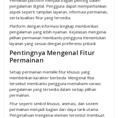
Pemilihan platform menjadi bagian penting dalam
pengalaman digital. Pengguna dapat memperhatikan
aspek seperti tampilan layanan, informasi permainan,
serta kualitas fitur yang tersedia.
Platform dengan informasi lengkap memberikan
pengalaman yang lebih nyaman. Kejelasan mengenai
pilihan permainan membantu pengguna menentukan
layanan yang sesuai dengan preferensi pribadi.
Pentingnya Mengenal Fitur
Permainan
Setiap permainan memiliki fitur khusus yang
memberikan karakter berbeda. Mengenal fitur
tersebut membantu pengguna memahami variasi
pengalaman yang tersedia dalam setiap pilihan
permainan.
Fitur seperti simbol khusus, animasi, dan sistem
permainan menjadi bagian dari daya tarik utama.
Pengetahuan mengenai elemen tersebut membuat