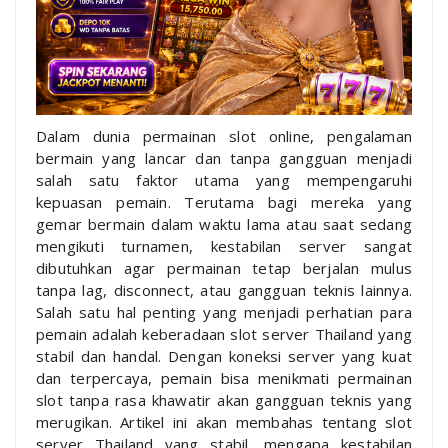
Dalam dunia permainan slot online, pengalaman
bermain yang lancar dan tanpa gangguan menjadi
salah satu faktor utama yang mempengaruhi
kepuasan pemain. Terutama bagi mereka yang
gemar bermain dalam waktu lama atau saat sedang
mengikuti turnamen, kestabilan server sangat
dibutuhkan agar permainan tetap berjalan mulus
tanpa lag, disconnect, atau gangguan teknis lainnya.
Salah satu hal penting yang menjadi perhatian para
pemain adalah keberadaan slot server Thailand yang
stabil dan handal. Dengan koneksi server yang kuat
dan terpercaya, pemain bisa menikmati permainan
slot tanpa rasa khawatir akan gangguan teknis yang
merugikan. Artikel ini akan membahas tentang slot
server Thailand yang stabil, mengapa kestabilan