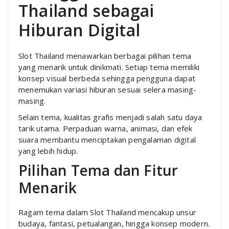
Thailand sebagai
Hiburan Digital
Slot Thailand menawarkan berbagai pilihan tema
yang menarik untuk dinikmati. Setiap tema memiliki
konsep visual berbeda sehingga pengguna dapat
menemukan variasi hiburan sesuai selera masing-
masing.
Selain tema, kualitas grafis menjadi salah satu daya
tarik utama. Perpaduan warna, animasi, dan efek
suara membantu menciptakan pengalaman digital
yang lebih hidup.
Pilihan Tema dan Fitur
Menarik
Ragam tema dalam Slot Thailand mencakup unsur
budaya, fantasi, petualangan, hingga konsep modern.