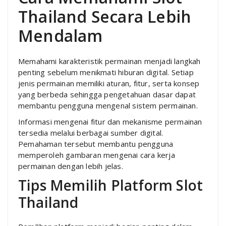
Thailand Secara Lebih
Mendalam
Memahami karakteristik permainan menjadi langkah
penting sebelum menikmati hiburan digital. Setiap
jenis permainan memiliki aturan, fitur, serta konsep
yang berbeda sehingga pengetahuan dasar dapat
membantu pengguna mengenal sistem permainan.
Informasi mengenai fitur dan mekanisme permainan
tersedia melalui berbagai sumber digital.
Pemahaman tersebut membantu pengguna
memperoleh gambaran mengenai cara kerja
permainan dengan lebih jelas.
Tips Memilih Platform Slot
Thailand