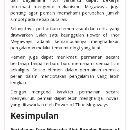
dan bagaimana fitur tertentu dapat bekerja.
Informasi mengenai mekanisme Megaways juga
penting agar pemain memahami perubahan jumlah
simbol pada setiap putaran.
Selanjutnya, perhatikan elemen visual dan cerita yang
ditawarkan. Salah satu keunggulan Power of Thor
Megaways adalah kemampuannya menghadirkan
pengalaman melalui tema mitologi yang kuat.
Pemain juga dapat menikmati permainan secara
bertahap tanpa terburu-buru memahami semua fitur
sekaligus. Setiap elemen dalam permainan memiliki
peran dalam menciptakan pengalaman yang lebih
lengkap.
Dengan mengenal karakter permainan secara
menyeluruh, pemain dapat lebih menghargai inovasi
yang ditawarkan oleh Power of Thor Megaways.
Kesimpulan
Perjalanan Seru Mencoba Slot Populer Power of