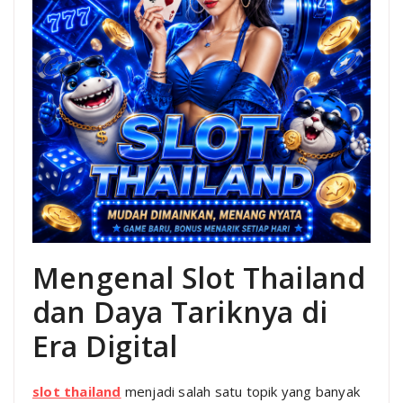
Mengenal Slot Thailand
dan Daya Tariknya di
Era Digital
slot thailand
menjadi salah satu topik yang banyak