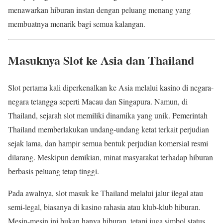
menawarkan hiburan instan dengan peluang menang yang
membuatnya menarik bagi semua kalangan.
Masuknya Slot ke Asia dan Thailand
Slot pertama kali diperkenalkan ke Asia melalui kasino di negara-
negara tetangga seperti Macau dan Singapura. Namun, di
Thailand, sejarah slot memiliki dinamika yang unik. Pemerintah
Thailand memberlakukan undang-undang ketat terkait perjudian
sejak lama, dan hampir semua bentuk perjudian komersial resmi
dilarang. Meskipun demikian, minat masyarakat terhadap hiburan
berbasis peluang tetap tinggi.
Pada awalnya, slot masuk ke Thailand melalui jalur ilegal atau
semi-legal, biasanya di kasino rahasia atau klub-klub hiburan.
Mesin-mesin ini bukan hanya hiburan, tetapi juga simbol status