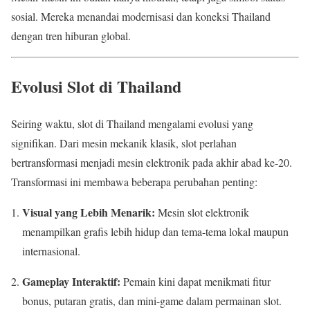
sosial. Mereka menandai modernisasi dan koneksi Thailand
dengan tren hiburan global.
Evolusi Slot di Thailand
Seiring waktu, slot di Thailand mengalami evolusi yang
signifikan. Dari mesin mekanik klasik, slot perlahan
bertransformasi menjadi mesin elektronik pada akhir abad ke-20.
Transformasi ini membawa beberapa perubahan penting:
Visual yang Lebih Menarik:
Mesin slot elektronik
menampilkan grafis lebih hidup dan tema-tema lokal maupun
internasional.
Gameplay Interaktif:
Pemain kini dapat menikmati fitur
bonus, putaran gratis, dan mini-game dalam permainan slot.