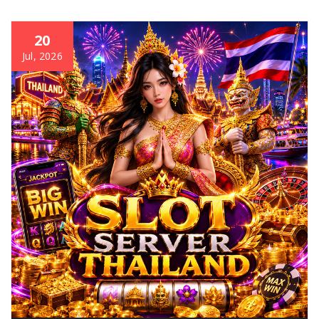
20
Jul, 2026