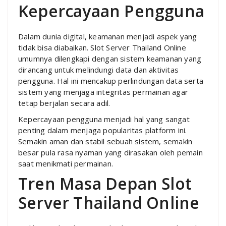
Kepercayaan Pengguna
Dalam dunia digital, keamanan menjadi aspek yang
tidak bisa diabaikan. Slot Server Thailand Online
umumnya dilengkapi dengan sistem keamanan yang
dirancang untuk melindungi data dan aktivitas
pengguna. Hal ini mencakup perlindungan data serta
sistem yang menjaga integritas permainan agar
tetap berjalan secara adil.
Kepercayaan pengguna menjadi hal yang sangat
penting dalam menjaga popularitas platform ini.
Semakin aman dan stabil sebuah sistem, semakin
besar pula rasa nyaman yang dirasakan oleh pemain
saat menikmati permainan.
Tren Masa Depan Slot
Server Thailand Online