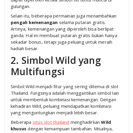
gulungan.
Selain itu, beberapa permainan juga menambahkan
pengali kemenangan
selama putaran gratis.
Artinya, kemenangan yang diperoleh bisa berlipat
ganda. Hal ini membuat putaran gratis bukan hanya
sekadar bonus, tetapi juga peluang untuk meraih
hadiah besar.
2. Simbol Wild yang
Multifungsi
Simbol Wild menjadi fitur yang sering ditemui di slot
Thailand. Fungsinya adalah menggantikan simbol lain
untuk membentuk kombinasi kemenangan. Dengan
kehadiran Wild, peluang mendapatkan kombinasi
yang menguntungkan menjadi lebih besar.
Beberapa
situs slot thailand
menghadirkan
Wild
khusus
dengan kemampuan tambahan. Misalnya,