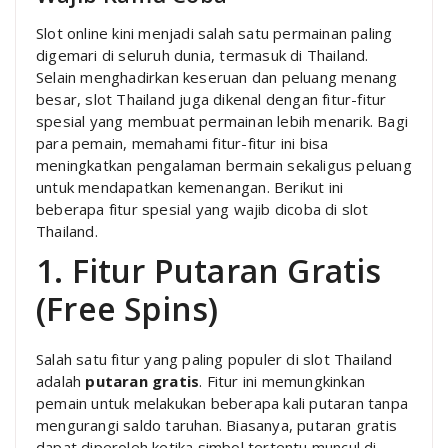
Slot online kini menjadi salah satu permainan paling
digemari di seluruh dunia, termasuk di Thailand.
Selain menghadirkan keseruan dan peluang menang
besar, slot Thailand juga dikenal dengan fitur-fitur
spesial yang membuat permainan lebih menarik. Bagi
para pemain, memahami fitur-fitur ini bisa
meningkatkan pengalaman bermain sekaligus peluang
untuk mendapatkan kemenangan. Berikut ini
beberapa fitur spesial yang wajib dicoba di slot
Thailand.
1. Fitur Putaran Gratis
(Free Spins)
Salah satu fitur yang paling populer di slot Thailand
adalah
putaran gratis
. Fitur ini memungkinkan
pemain untuk melakukan beberapa kali putaran tanpa
mengurangi saldo taruhan. Biasanya, putaran gratis
dapat diperoleh ketika simbol tertentu muncul di