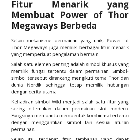
Fitur Menarik yang
Membuat Power of Thor
Megaways Berbeda
Selain mekanisme permainan yang unik, Power of
Thor Megaways juga memiliki berbagai fitur menarik
yang memperkuat pengalaman bermain.
Salah satu elemen penting adalah simbol khusus yang
memiliki fungsi tertentu dalam permainan. Simbol-
simbol tersebut dirancang mengikuti tema Thor dan
dunia Nordik sehingga tetap memiliki hubungan
dengan cerita utama.
Kehadiran simbol Wild menjadi salah satu fitur yang
sering ditemukan dalam permainan slot modern.
Fungsinya membantu membentuk kombinasi tertentu
dengan menggantikan simbol lain sesuai aturan
permainan.
Selain itu, terdapat fitur tambahan yang dapat