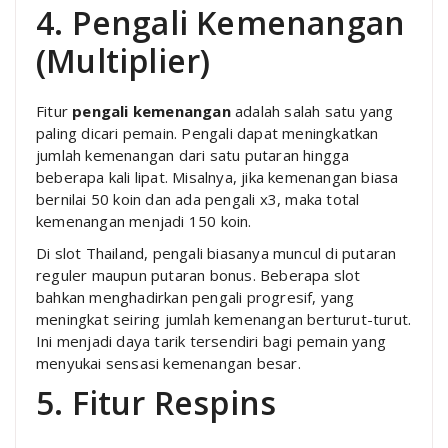
4. Pengali Kemenangan
(Multiplier)
Fitur
pengali kemenangan
adalah salah satu yang
paling dicari pemain. Pengali dapat meningkatkan
jumlah kemenangan dari satu putaran hingga
beberapa kali lipat. Misalnya, jika kemenangan biasa
bernilai 50 koin dan ada pengali x3, maka total
kemenangan menjadi 150 koin.
Di slot Thailand, pengali biasanya muncul di putaran
reguler maupun putaran bonus. Beberapa slot
bahkan menghadirkan pengali progresif, yang
meningkat seiring jumlah kemenangan berturut-turut.
Ini menjadi daya tarik tersendiri bagi pemain yang
menyukai sensasi kemenangan besar.
5. Fitur Respins