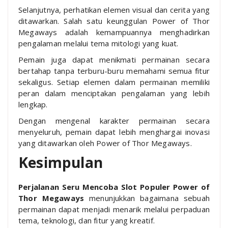
Selanjutnya, perhatikan elemen visual dan cerita yang
ditawarkan. Salah satu keunggulan Power of Thor
Megaways adalah kemampuannya menghadirkan
pengalaman melalui tema mitologi yang kuat.
Pemain juga dapat menikmati permainan secara
bertahap tanpa terburu-buru memahami semua fitur
sekaligus. Setiap elemen dalam permainan memiliki
peran dalam menciptakan pengalaman yang lebih
lengkap.
Dengan mengenal karakter permainan secara
menyeluruh, pemain dapat lebih menghargai inovasi
yang ditawarkan oleh Power of Thor Megaways.
Kesimpulan
Perjalanan Seru Mencoba Slot Populer Power of
Thor Megaways
menunjukkan bagaimana sebuah
permainan dapat menjadi menarik melalui perpaduan
tema, teknologi, dan fitur yang kreatif.