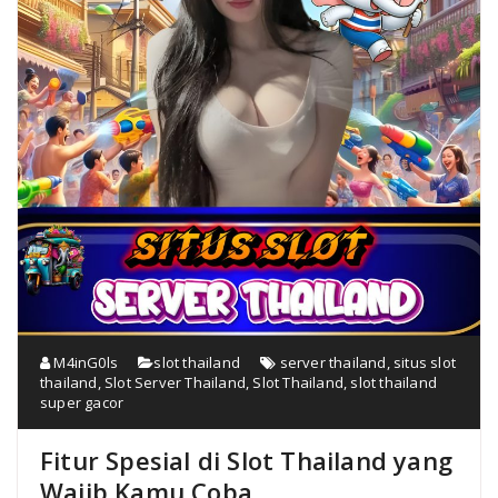
M4inG0ls
slot thailand
server thailand
,
situs slot
thailand
,
Slot Server Thailand
,
Slot Thailand
,
slot thailand
super gacor
Fitur Spesial di Slot Thailand yang
Wajib Kamu Coba