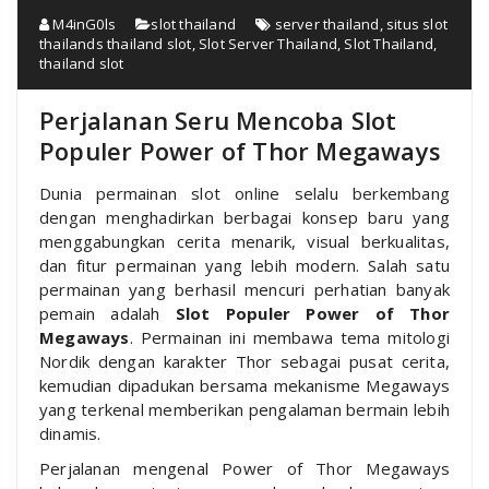
M4inG0ls
slot thailand
server thailand
,
situs slot
thailands thailand slot
,
Slot Server Thailand
,
Slot Thailand
,
thailand slot
Perjalanan Seru Mencoba Slot
Populer Power of Thor Megaways
Dunia permainan slot online selalu berkembang
dengan menghadirkan berbagai konsep baru yang
menggabungkan cerita menarik, visual berkualitas,
dan fitur permainan yang lebih modern. Salah satu
permainan yang berhasil mencuri perhatian banyak
pemain adalah
Slot Populer Power of Thor
Megaways
. Permainan ini membawa tema mitologi
Nordik dengan karakter Thor sebagai pusat cerita,
kemudian dipadukan bersama mekanisme Megaways
yang terkenal memberikan pengalaman bermain lebih
dinamis.
Perjalanan mengenal Power of Thor Megaways