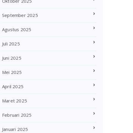
Oktober 2025
September 2025
Agustus 2025
Juli 2025
Juni 2025
Mei 2025
April 2025
Maret 2025
Februari 2025
Januari 2025