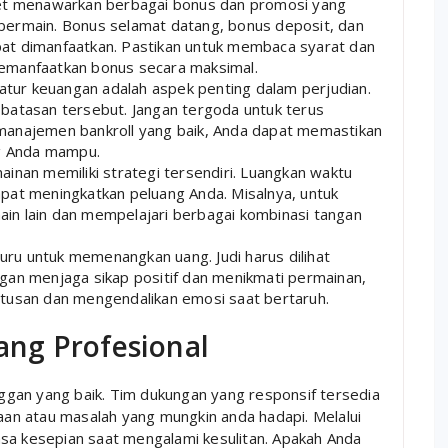
bet menawarkan berbagai bonus dan promosi yang
bermain. Bonus selamat datang, bonus deposit, dan
at dimanfaatkan. Pastikan untuk membaca syarat dan
emanfaatkan bonus secara maksimal.
atur keuangan adalah aspek penting dalam perjudian.
batasan tersebut. Jangan tergoda untuk terus
manajemen bankroll yang baik, Anda dapat memastikan
ng Anda mampu.
mainan memiliki strategi tersendiri. Luangkan waktu
pat meningkatkan peluang Anda. Misalnya, untuk
in lain dan mempelajari berbagai kombinasi tangan
buru untuk memenangkan uang. Judi harus dilihat
gan menjaga sikap positif dan menikmati permainan,
utusan dan mengendalikan emosi saat bertaruh.
ng Profesional
gan yang baik. Tim dukungan yang responsif tersedia
n atau masalah yang mungkin anda hadapi. Melalui
sa kesepian saat mengalami kesulitan. Apakah Anda