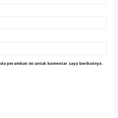
ada peramban ini untuk komentar saya berikutnya.