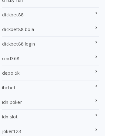
chicky run
clickbet88
clickbet88 bola
clickbet88 login
cmd368
depo 5k
ibcbet
idn poker
idn slot
joker123