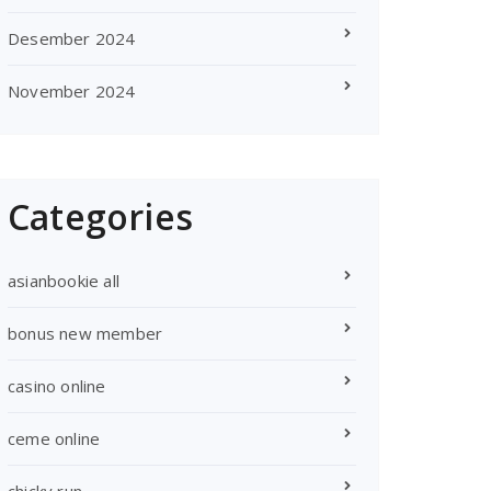
Desember 2024
November 2024
Categories
asianbookie all
bonus new member
casino online
ceme online