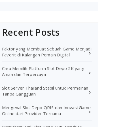
Recent Posts
Faktor yang Membuat Sebuah Game Menjadi
Favorit di Kalangan Pemain Digital
Cara Memilih Platform Slot Depo 5K yang
Aman dan Terpercaya
Slot Server Thailand Stabil untuk Permainan
Tanpa Gangguan
Mengenal Slot Depo QRIS dan Inovasi Game
Online dari Provider Ternama