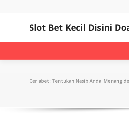
Skip
to
content
Slot Bet Kecil Disini
Ceriabet: Tentukan Nasib Anda, Menang d