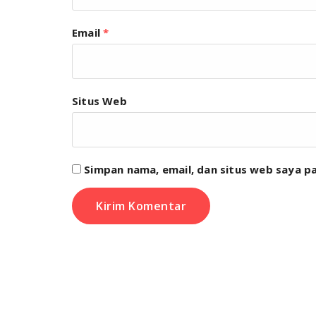
Email
*
Situs Web
Simpan nama, email, dan situs web saya p