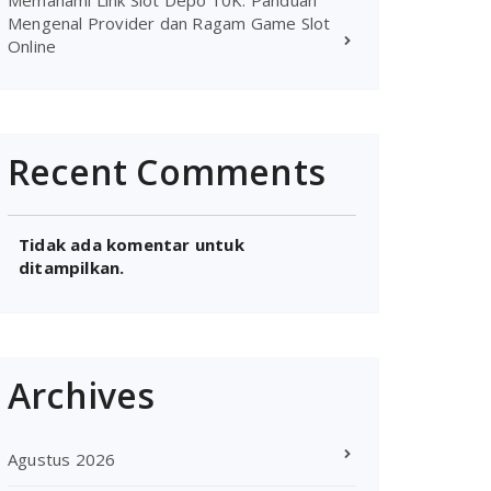
Memahami Link Slot Depo 10K: Panduan
Mengenal Provider dan Ragam Game Slot
Online
Recent Comments
Tidak ada komentar untuk
ditampilkan.
Archives
Agustus 2026