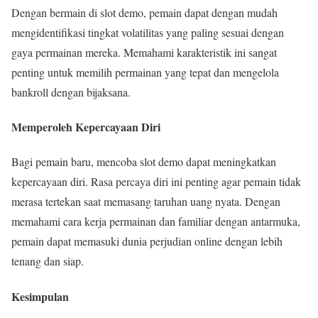
Dengan bermain di slot demo, pemain dapat dengan mudah
mengidentifikasi tingkat volatilitas yang paling sesuai dengan
gaya permainan mereka. Memahami karakteristik ini sangat
penting untuk memilih permainan yang tepat dan mengelola
bankroll dengan bijaksana.
Memperoleh Kepercayaan Diri
Bagi pemain baru, mencoba slot demo dapat meningkatkan
kepercayaan diri. Rasa percaya diri ini penting agar pemain tidak
merasa tertekan saat memasang taruhan uang nyata. Dengan
memahami cara kerja permainan dan familiar dengan antarmuka,
pemain dapat memasuki dunia perjudian online dengan lebih
tenang dan siap.
Kesimpulan