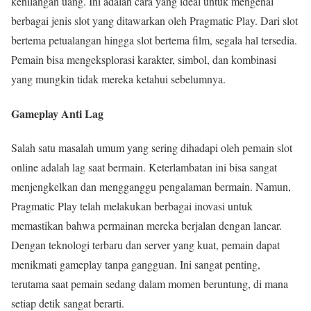
kehilangan uang. Ini adalah cara yang ideal untuk mengenal
berbagai jenis slot yang ditawarkan oleh Pragmatic Play. Dari slot
bertema petualangan hingga slot bertema film, segala hal tersedia.
Pemain bisa mengeksplorasi karakter, simbol, dan kombinasi
yang mungkin tidak mereka ketahui sebelumnya.
Gameplay Anti Lag
Salah satu masalah umum yang sering dihadapi oleh pemain slot
online adalah lag saat bermain. Keterlambatan ini bisa sangat
menjengkelkan dan mengganggu pengalaman bermain. Namun,
Pragmatic Play telah melakukan berbagai inovasi untuk
memastikan bahwa permainan mereka berjalan dengan lancar.
Dengan teknologi terbaru dan server yang kuat, pemain dapat
menikmati gameplay tanpa gangguan. Ini sangat penting,
terutama saat pemain sedang dalam momen beruntung, di mana
setiap detik sangat berarti.