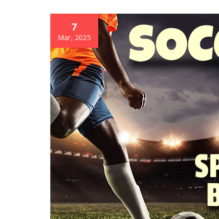
7
Mar, 2025