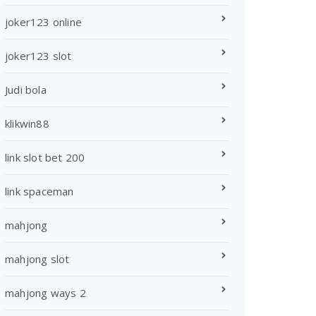
joker123 online
joker123 slot
Judi bola
klikwin88
link slot bet 200
link spaceman
mahjong
mahjong slot
mahjong ways 2