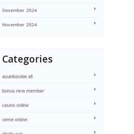
Desember 2024
November 2024
Categories
asianbookie all
bonus new member
casino online
ceme online
chicky run