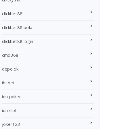
clickbet88
clickbet88 bola
clickbet88 login
cmd368
depo 5k
ibcbet
idn poker
idn slot
joker123