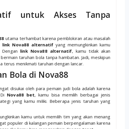
atif untuk Akses Tanpa
88
utama terhambat karena pemblokiran atau masalah
n
link Nova88 alternatif
yang memungkinkan kamu
a. Dengan
link Nova88 alternatif
, kamu tidak akan
 bermain taruhan bola tanpa hambatan. Jadi, meskipun
sa terus menikmati taruhan dengan lancar.
an Bola di Nova88
gat disukai oleh para pemain judi bola adalah karena
. Di
Nova88 bet
, kamu bisa memilih berbagai jenis
tegi yang kamu miliki. Beberapa jenis taruhan yang
emungkinkan kamu untuk memilih tim yang akan menang
angat populer di kalangan pemain berpengalaman karena