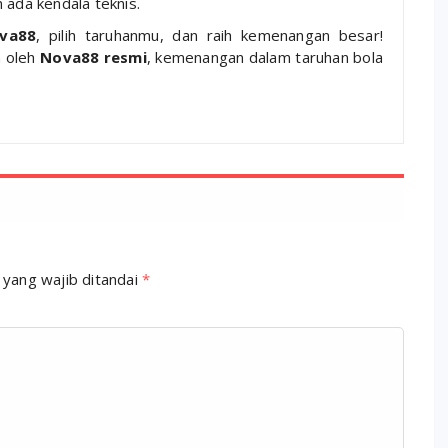
 ada kendala teknis.
ova88
, pilih taruhanmu, dan raih kemenangan besar!
n oleh
Nova88 resmi
, kemenangan dalam taruhan bola
 yang wajib ditandai
*