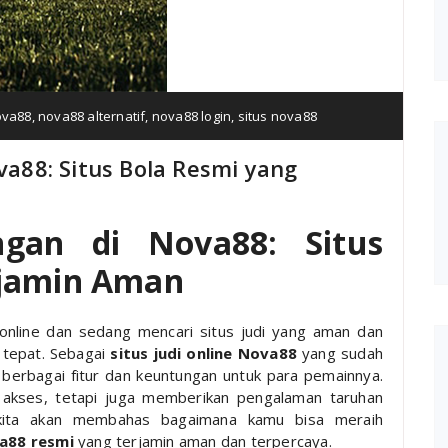
ova88
,
nova88 alternatif
,
nova88 login
,
situs nova88
88: Situs Bola Resmi yang
gan di Nova88: Situs
rjamin Aman
online dan sedang mencari situs judi yang aman dan
 tepat. Sebagai
situs judi online Nova88
yang sudah
 berbagai fitur dan keuntungan untuk para pemainnya.
akses, tetapi juga memberikan pengalaman taruhan
, kita akan membahas bagaimana kamu bisa meraih
a88 resmi
yang terjamin aman dan terpercaya.