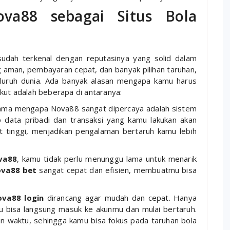
va88 sebagai Situs Bola
 sudah terkenal dengan reputasinya yang solid dalam
g aman, pembayaran cepat, dan banyak pilihan taruhan,
eluruh dunia. Ada banyak alasan mengapa kamu harus
ikut adalah beberapa di antaranya:
utama mengapa Nova88 sangat dipercaya adalah sistem
 data pribadi dan transaksi yang kamu lakukan akan
kat tinggi, menjadikan pengalaman bertaruh kamu lebih
va88
, kamu tidak perlu menunggu lama untuk menarik
va88 bet
sangat cepat dan efisien, membuatmu bisa
va88 login
dirancang agar mudah dan cepat. Hanya
 bisa langsung masuk ke akunmu dan mulai bertaruh.
n waktu, sehingga kamu bisa fokus pada taruhan bola