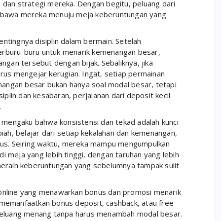
 dan strategi mereka. Dengan begitu, peluang dari
embawa mereka menuju meja keberuntungan yang
tingnya disiplin dalam bermain. Setelah
rburu-buru untuk menarik kemenangan besar,
ngan tersebut dengan bijak. Sebaliknya, jika
rus mengejar kerugian. Ingat, setiap permainan
ngan besar bukan hanya soal modal besar, tetapi
iplin dan kesabaran, perjalanan dari deposit kecil
.
i mengaku bahwa konsistensi dan tekad adalah kunci
iah, belajar dari setiap kekalahan dan kemenangan,
erus. Seiring waktu, mereka mampu mengumpulkan
 meja yang lebih tinggi, dengan taruhan yang lebih
meraih keberuntungan yang sebelumnya tampak sulit
an online yang menawarkan bonus dan promosi menarik
memanfaatkan bonus deposit, cashback, atau free
luang menang tanpa harus menambah modal besar.