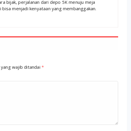
a bijak, perjalanan dari depo 5K menuju meja
api bisa menjadi kenyataan yang membanggakan.
 yang wajib ditandai
*