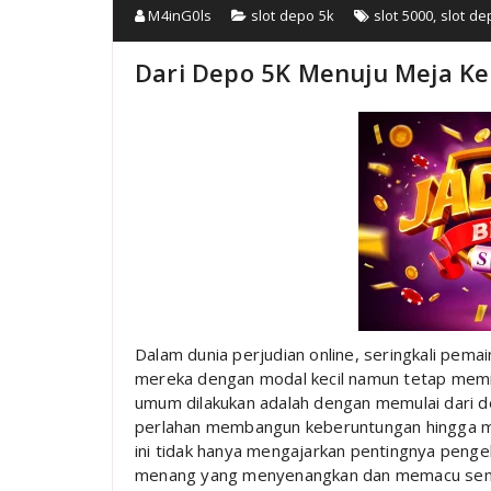
M4inG0ls
slot depo 5k
slot 5000
,
slot de
Dari Depo 5K Menuju Meja K
Dalam dunia perjudian online, seringkali pema
mereka dengan modal kecil namun tetap memili
umum dilakukan adalah dengan memulai dari de
perlahan membangun keberuntungan hingga m
ini tidak hanya mengajarkan pentingnya peng
menang yang menyenangkan dan memacu sema