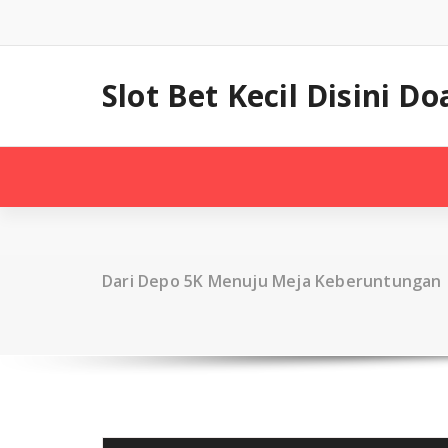
Skip
to
content
Slot Bet Kecil Disini
Dari Depo 5K Menuju Meja Keberuntungan