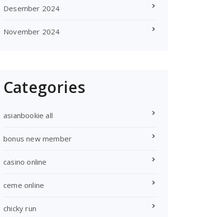
Desember 2024
November 2024
Categories
asianbookie all
bonus new member
casino online
ceme online
chicky run