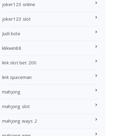
joker123 online
joker123 slot
Judi bola
klikwin88
link slot bet 200
link spaceman
mahjong
mahjong slot
mahjong ways 2
mahjong wins