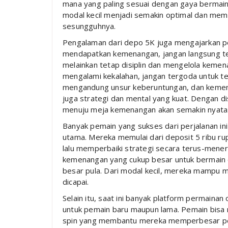
mana yang paling sesuai dengan gaya bermain
modal kecil menjadi semakin optimal dan m
sesungguhnya.
Pengalaman dari depo 5K juga mengajarkan pen
mendapatkan kemenangan, jangan langsung te
melainkan tetap disiplin dan mengelola kemena
mengalami kekalahan, jangan tergoda untuk te
mengandung unsur keberuntungan, dan kemena
juga strategi dan mental yang kuat. Dengan dis
menuju meja kemenangan akan semakin nyata
Banyak pemain yang sukses dari perjalanan in
utama. Mereka memulai dari deposit 5 ribu rup
lalu memperbaiki strategi secara terus-men
kemenangan yang cukup besar untuk bermain di
besar pula. Dari modal kecil, mereka mampu 
dicapai.
Selain itu, saat ini banyak platform permain
untuk pemain baru maupun lama. Pemain bisa 
spin yang membantu mereka memperbesar pe