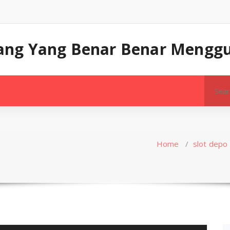
 Doang Yang Benar Benar Mengg
Search
for:
Home
/
slot depo