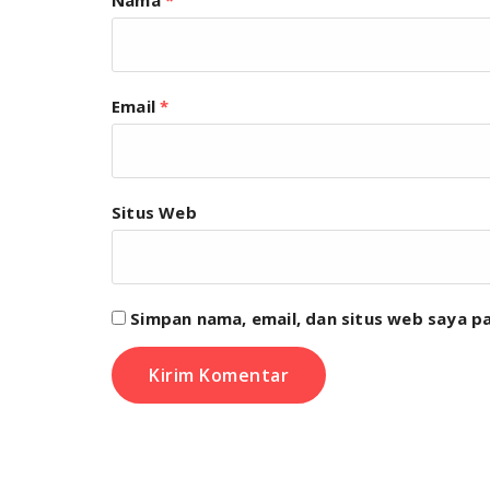
Email
*
Situs Web
Simpan nama, email, dan situs web saya p