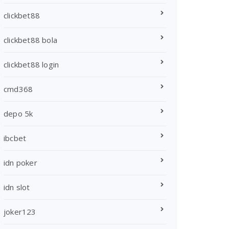
clickbet88
clickbet88 bola
clickbet88 login
cmd368
depo 5k
ibcbet
idn poker
idn slot
joker123