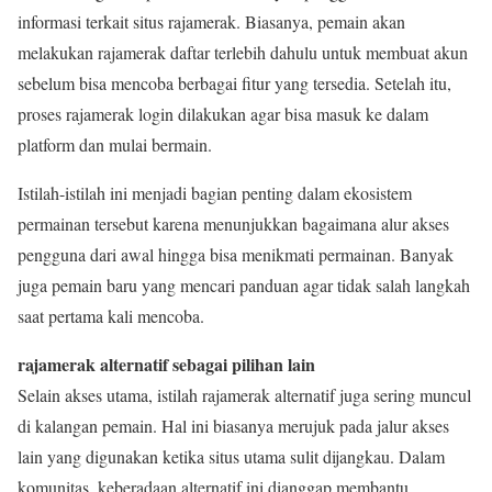
informasi terkait situs rajamerak. Biasanya, pemain akan
melakukan rajamerak daftar terlebih dahulu untuk membuat akun
sebelum bisa mencoba berbagai fitur yang tersedia. Setelah itu,
proses rajamerak login dilakukan agar bisa masuk ke dalam
platform dan mulai bermain.
Istilah-istilah ini menjadi bagian penting dalam ekosistem
permainan tersebut karena menunjukkan bagaimana alur akses
pengguna dari awal hingga bisa menikmati permainan. Banyak
juga pemain baru yang mencari panduan agar tidak salah langkah
saat pertama kali mencoba.
rajamerak alternatif sebagai pilihan lain
Selain akses utama, istilah rajamerak alternatif juga sering muncul
di kalangan pemain. Hal ini biasanya merujuk pada jalur akses
lain yang digunakan ketika situs utama sulit dijangkau. Dalam
komunitas, keberadaan alternatif ini dianggap membantu