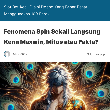
Slot Bet Kecil Disini Doang Yang Benar Benar
Menggunakan 100 Perak
Fenomena Spin Sekali Langsung
Kena Maxwin, Mitos atau Fakta?
M4inG0ls
3 bulan ago