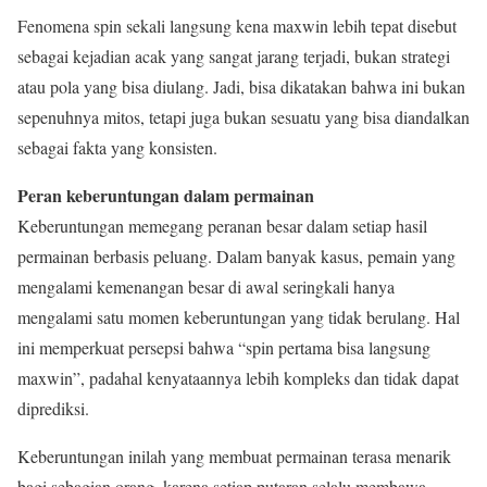
Fenomena spin sekali langsung kena maxwin lebih tepat disebut
sebagai kejadian acak yang sangat jarang terjadi, bukan strategi
atau pola yang bisa diulang. Jadi, bisa dikatakan bahwa ini bukan
sepenuhnya mitos, tetapi juga bukan sesuatu yang bisa diandalkan
sebagai fakta yang konsisten.
Peran keberuntungan dalam permainan
Keberuntungan memegang peranan besar dalam setiap hasil
permainan berbasis peluang. Dalam banyak kasus, pemain yang
mengalami kemenangan besar di awal seringkali hanya
mengalami satu momen keberuntungan yang tidak berulang. Hal
ini memperkuat persepsi bahwa “spin pertama bisa langsung
maxwin”, padahal kenyataannya lebih kompleks dan tidak dapat
diprediksi.
Keberuntungan inilah yang membuat permainan terasa menarik
bagi sebagian orang, karena setiap putaran selalu membawa