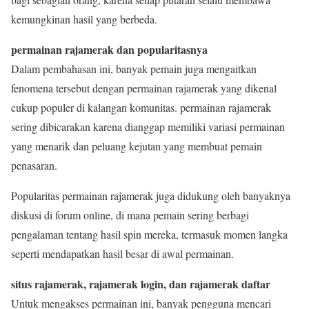
kemungkinan hasil yang berbeda.
permainan rajamerak dan popularitasnya
Dalam pembahasan ini, banyak pemain juga mengaitkan
fenomena tersebut dengan permainan rajamerak yang dikenal
cukup populer di kalangan komunitas. permainan rajamerak
sering dibicarakan karena dianggap memiliki variasi permainan
yang menarik dan peluang kejutan yang membuat pemain
penasaran.
Popularitas permainan rajamerak juga didukung oleh banyaknya
diskusi di forum online, di mana pemain sering berbagi
pengalaman tentang hasil spin mereka, termasuk momen langka
seperti mendapatkan hasil besar di awal permainan.
situs rajamerak, rajamerak login, dan rajamerak daftar
Untuk mengakses permainan ini, banyak pengguna mencari