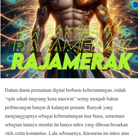
Dalam dunia permainan digital berbasis keberuntungan, istilah
“spin sekali langsung kena maxwin” sering menjadi bahan
perbincangan hangat di kalangan pemain. Banyak yang
menganggapnya sebagai keberuntungan luar biasa, sementara
sebagian lainnya menilai itu hanya mitos yang dibesar-besarkan
oleh cerita komunitas. Lalu sebenarnya, fenomena ini mitos atau