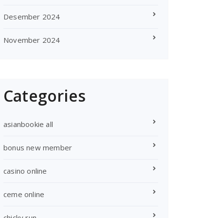
Desember 2024
November 2024
Categories
asianbookie all
bonus new member
casino online
ceme online
chicky run