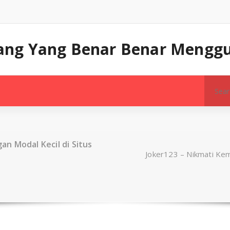
 Doang Yang Benar Benar Mengg
Search
for:
n Modal Kecil di Situs
Joker123 – Nikmati Kem