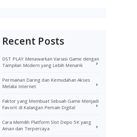
Recent Posts
DST PLAY Menawarkan Variasi Game dengan
Tampilan Modern yang Lebih Menarik
Permainan Daring dan Kemudahan Akses
Melalui Internet
Faktor yang Membuat Sebuah Game Menjadi
Favorit di Kalangan Pemain Digital
Cara Memilih Platform Slot Depo 5K yang
Aman dan Terpercaya