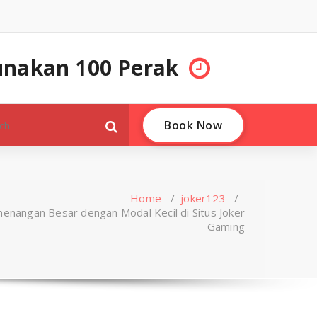
unakan 100 Perak
Book Now
Home
/
joker123
/
enangan Besar dengan Modal Kecil di Situs Joker
Gaming