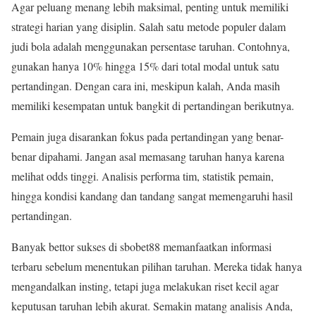
Agar peluang menang lebih maksimal, penting untuk memiliki
strategi harian yang disiplin. Salah satu metode populer dalam
judi bola adalah menggunakan persentase taruhan. Contohnya,
gunakan hanya 10% hingga 15% dari total modal untuk satu
pertandingan. Dengan cara ini, meskipun kalah, Anda masih
memiliki kesempatan untuk bangkit di pertandingan berikutnya.
Pemain juga disarankan fokus pada pertandingan yang benar-
benar dipahami. Jangan asal memasang taruhan hanya karena
melihat odds tinggi. Analisis performa tim, statistik pemain,
hingga kondisi kandang dan tandang sangat memengaruhi hasil
pertandingan.
Banyak bettor sukses di sbobet88 memanfaatkan informasi
terbaru sebelum menentukan pilihan taruhan. Mereka tidak hanya
mengandalkan insting, tetapi juga melakukan riset kecil agar
keputusan taruhan lebih akurat. Semakin matang analisis Anda,