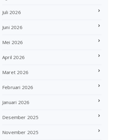
Juli 2026
Juni 2026
Mei 2026
April 2026
Maret 2026
Februari 2026
Januari 2026
Desember 2025
November 2025