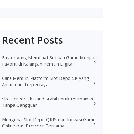
Recent Posts
Faktor yang Membuat Sebuah Game Menjadi
Favorit di Kalangan Pemain Digital
Cara Memilih Platform Slot Depo 5K yang
Aman dan Terpercaya
Slot Server Thailand Stabil untuk Permainan
Tanpa Gangguan
Mengenal Slot Depo QRIS dan Inovasi Game
Online dari Provider Ternama