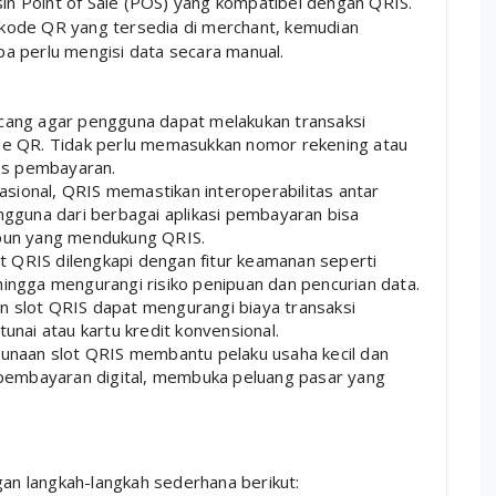
sin Point of Sale (POS) yang kompatibel dengan QRIS.
kode QR yang tersedia di merchant, kemudian
a perlu mengisi data secara manual.
cang agar pengguna dapat melakukan transaksi
e QR. Tidak perlu memasukkan nomor rekening atau
es pembayaran.
sional, QRIS memastikan interoperabilitas antar
engguna dari berbagai aplikasi pembayaran bisa
pun yang mendukung QRIS.
ot QRIS dilengkapi dengan fitur keamanan seperti
hingga mengurangi risiko penipuan dan pencurian data.
 slot QRIS dapat mengurangi biaya transaksi
ai atau kartu kredit konvensional.
naan slot QRIS membantu pelaku usaha kecil dan
pembayaran digital, membuka peluang pasar yang
n langkah-langkah sederhana berikut: