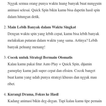
Nggak semua orang punya waktu luang banyak buat nungguin
animasi selesai. Quick Spin bikin kamu bisa dapetin hasil spin
dalam hitungan detik.
Main Lebih Banyak dalam Waktu Singkat
Dengan waktu spin yang lebih cepat, kamu bisa lebih banyak
melakukan putaran dalam waktu yang sama. Artinya? Lebih
banyak peluang menang!
Cocok untuk Strategi Bermain Otomatis
Kalau kamu pakai fitur Auto Play + Quick Spin, dijamin
gameplay kamu jadi super cepat dan efisien. Cocok banget
buat kamu yang udah punya strategi khusus dan nggak mau
ribet.
Kurangi Drama, Fokus ke Hasil
Kadang animasi bikin deg-degan. Tapi kalau kamu tipe pemain