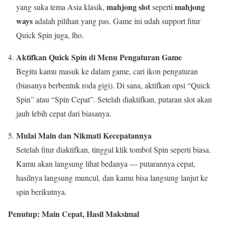
mahjong slot
mahjong
yang suka tema Asia klasik,
seperti
ways
adalah pilihan yang pas. Game ini udah support fitur
Quick Spin juga, lho.
Aktifkan Quick Spin di Menu Pengaturan Game
Begitu kamu masuk ke dalam game, cari ikon pengaturan
(biasanya berbentuk roda gigi). Di sana, aktifkan opsi “Quick
Spin” atau “Spin Cepat”. Setelah diaktifkan, putaran slot akan
jauh lebih cepat dari biasanya.
Mulai Main dan Nikmati Kecepatannya
Setelah fitur diaktifkan, tinggal klik tombol Spin seperti biasa.
Kamu akan langsung lihat bedanya — putarannya cepat,
hasilnya langsung muncul, dan kamu bisa langsung lanjut ke
spin berikutnya.
Penutup: Main Cepat, Hasil Maksimal