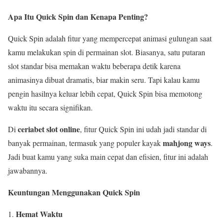
Apa Itu Quick Spin dan Kenapa Penting?
Quick Spin adalah fitur yang mempercepat animasi gulungan saat
kamu melakukan spin di permainan slot. Biasanya, satu putaran
slot standar bisa memakan waktu beberapa detik karena
animasinya dibuat dramatis, biar makin seru. Tapi kalau kamu
pengin hasilnya keluar lebih cepat, Quick Spin bisa memotong
waktu itu secara signifikan.
ceriabet slot online
Di
, fitur Quick Spin ini udah jadi standar di
mahjong ways
banyak permainan, termasuk yang populer kayak
.
Jadi buat kamu yang suka main cepat dan efisien, fitur ini adalah
jawabannya.
Keuntungan Menggunakan Quick Spin
Hemat Waktu