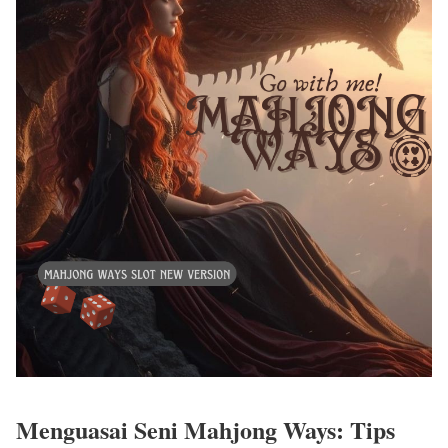
Menguasai Seni Mahjong Ways: Tips