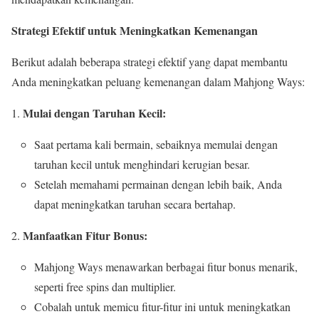
Strategi Efektif untuk Meningkatkan Kemenangan
Berikut adalah beberapa strategi efektif yang dapat membantu
Anda meningkatkan peluang kemenangan dalam Mahjong Ways:
Mulai dengan Taruhan Kecil:
Saat pertama kali bermain, sebaiknya memulai dengan
taruhan kecil untuk menghindari kerugian besar.
Setelah memahami permainan dengan lebih baik, Anda
dapat meningkatkan taruhan secara bertahap.
Manfaatkan Fitur Bonus:
Mahjong Ways menawarkan berbagai fitur bonus menarik,
seperti free spins dan multiplier.
Cobalah untuk memicu fitur-fitur ini untuk meningkatkan