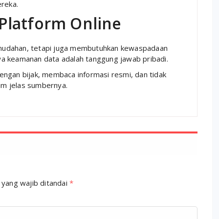
ereka.
Platform Online
mudahan, tetapi juga membutuhkan kewaspadaan
a keamanan data adalah tanggung jawab pribadi.
engan bijak, membaca informasi resmi, dan tidak
m jelas sumbernya.
 yang wajib ditandai
*