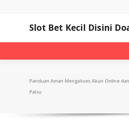
Skip
to
content
Slot Bet Kecil Disini
Panduan Aman Mengakses Akun Online dan 
Palsu