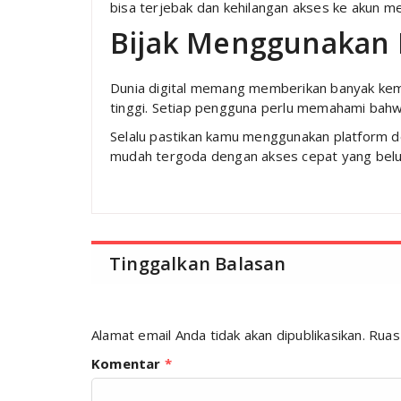
bisa terjebak dan kehilangan akses ke akun m
Bijak Menggunakan 
Dunia digital memang memberikan banyak ke
tinggi. Setiap pengguna perlu memahami bahw
Selalu pastikan kamu menggunakan platform d
mudah tergoda dengan akses cepat yang belu
Tinggalkan Balasan
Alamat email Anda tidak akan dipublikasikan.
Ruas
Komentar
*