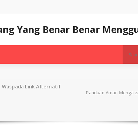
 Doang Yang Benar Benar Mengg
Search
for:
Waspada Link Alternatif
Panduan Aman Mengakses