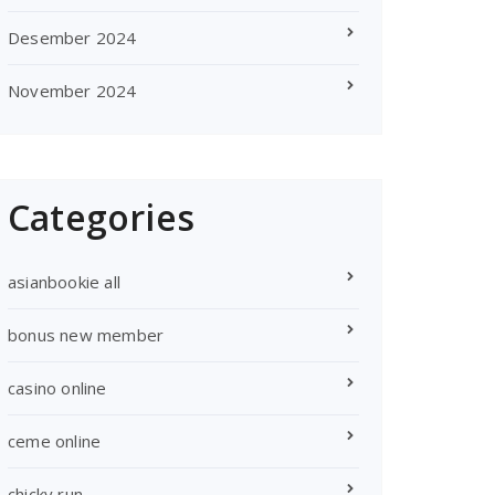
Desember 2024
November 2024
Categories
asianbookie all
bonus new member
casino online
ceme online
chicky run