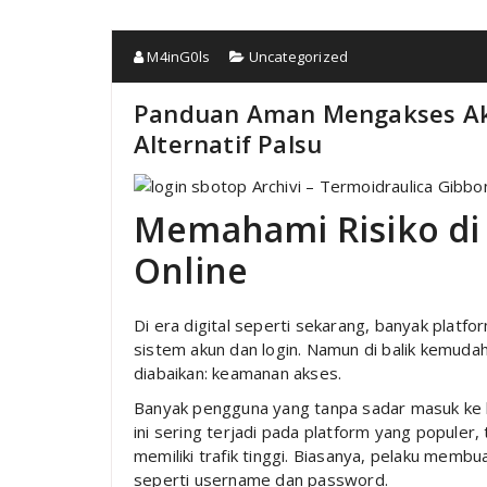
M4inG0ls
Uncategorized
Panduan Aman Mengakses Ak
Alternatif Palsu
Memahami Risiko di 
Online
Di era digital seperti sekarang, banyak platf
sistem akun dan login. Namun di balik kemudah
diabaikan: keamanan akses.
Banyak pengguna yang tanpa sadar masuk ke ha
ini sering terjadi pada platform yang populer
memiliki trafik tinggi. Biasanya, pelaku memb
seperti username dan password.