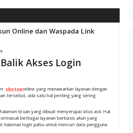
un Online dan Waspada Link
Balik Akses Login
orm
sbotop
online yang menawarkan layanan dengan
an tersebut, ada satu hal penting yang sering
laman tiruan yang dibuat menyerupai situs asli. Hal
, termasuk berbagai layanan berbasis akun yang
uat halaman login palsu untuk mencuri data pengguna