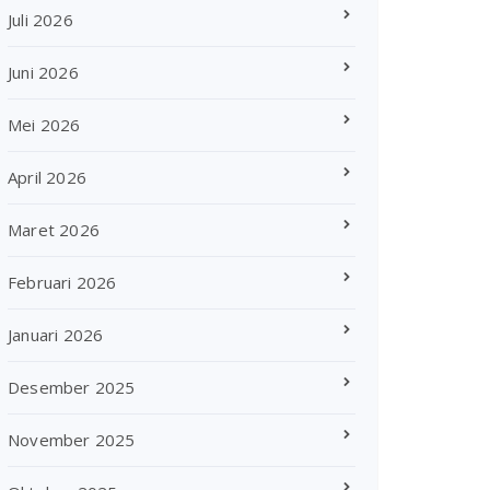
Juli 2026
Juni 2026
Mei 2026
April 2026
Maret 2026
Februari 2026
Januari 2026
Desember 2025
November 2025