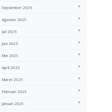
September 2025
Agustus 2025
Juli 2025
Juni 2025
Mei 2025
April 2025
Maret 2025
Februari 2025
Januari 2025