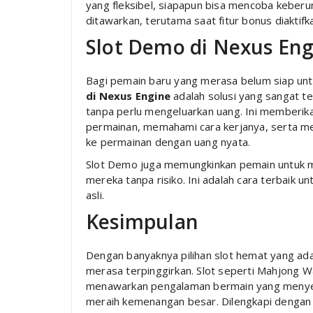
yang fleksibel, siapapun bisa mencoba keberu
ditawarkan, terutama saat fitur bonus diakti
Slot Demo di Nexus Engi
Bagi pemain baru yang merasa belum siap un
di Nexus Engine
adalah solusi yang sangat t
tanpa perlu mengeluarkan uang. Ini memberi
permainan, memahami cara kerjanya, serta m
ke permainan dengan uang nyata.
Slot Demo juga memungkinkan pemain untuk m
mereka tanpa risiko. Ini adalah cara terbaik 
asli.
Kesimpulan
Dengan banyaknya pilihan slot hemat yang ada
merasa terpinggirkan. Slot seperti Mahjong W
menawarkan pengalaman bermain yang menyen
meraih kemenangan besar. Dilengkapi dengan 