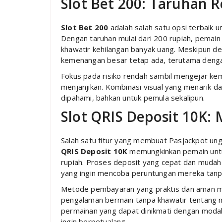
Slot Bet 200: Taruhan 
Slot Bet 200
adalah salah satu opsi terbaik 
Dengan taruhan mulai dari 200 rupiah, pemai
khawatir kehilangan banyak uang. Meskipun de
kemenangan besar tetap ada, terutama dengan
Fokus pada risiko rendah sambil mengejar ke
menjanjikan. Kombinasi visual yang menarik 
dipahami, bahkan untuk pemula sekalipun.
Slot QRIS Deposit 10K: 
Salah satu fitur yang membuat Pasjackpot un
QRIS Deposit 10K
memungkinkan pemain untu
rupiah. Proses deposit yang cepat dan mudah 
yang ingin mencoba peruntungan mereka tanp
Metode pembayaran yang praktis dan aman m
pengalaman bermain tanpa khawatir tentang ma
permainan yang dapat dinikmati dengan modal
ingin berpetualang.