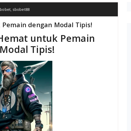
bobet
,
sbobet88
k Pemain dengan Modal Tipis!
t Hemat untuk Pemain
Modal Tipis!