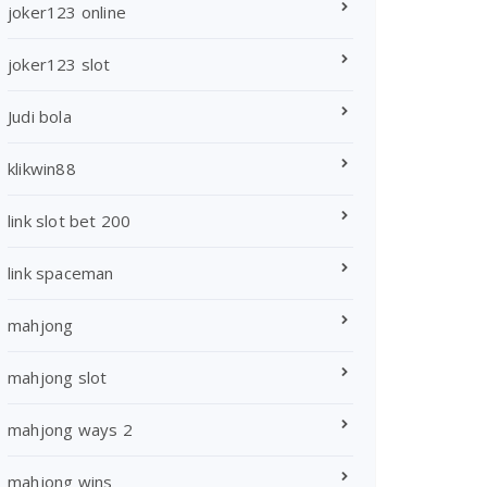
joker123 online
joker123 slot
Judi bola
klikwin88
link slot bet 200
link spaceman
mahjong
mahjong slot
mahjong ways 2
mahjong wins