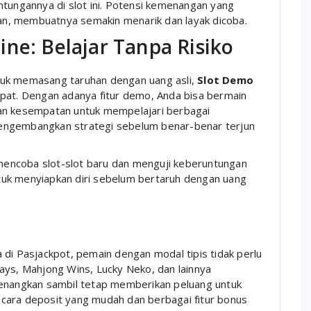
ntungannya di slot ini. Potensi kemenangan yang
fkan, membuatnya semakin menarik dan layak dicoba.
ne: Belajar Tanpa Risiko
tuk memasang taruhan dengan uang asli,
Slot Demo
epat. Dengan adanya fitur demo, Anda bisa bermain
kan kesempatan untuk mempelajari berbagai
engembangkan strategi sebelum benar-benar terjun
encoba slot-slot baru dan menguji keberuntungan
untuk menyiapkan diri sebelum bertaruh dengan uang
 di Pasjackpot, pemain dengan modal tipis tidak perlu
ays, Mahjong Wins, Lucky Neko, dan lainnya
angkan sambil tetap memberikan peluang untuk
cara deposit yang mudah dan berbagai fitur bonus