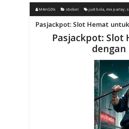
M4inG0ls
sbobet
judi bola
,
mix parlay
,
s
Pasjackpot: Slot Hemat untu
Pasjackpot: Slo
dengan 