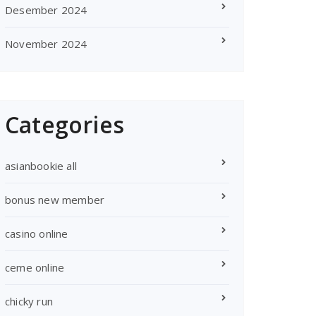
Desember 2024
November 2024
Categories
asianbookie all
bonus new member
casino online
ceme online
chicky run