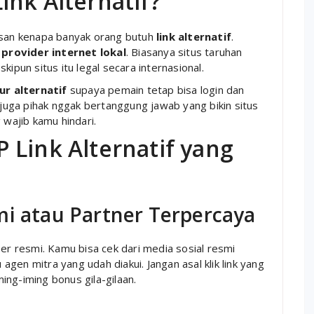
ink Alternatif?
lasan kenapa banyak orang butuh
link alternatif
.
provider internet lokal
. Biasanya situs taruhan
kipun situs itu legal secara internasional.
lur alternatif
supaya pemain tetap bisa login dan
k juga pihak nggak bertanggung jawab yang bikin situs
 wajib kamu hindari.
 Link Alternatif yang
mi atau Partner Terpercaya
ber resmi. Kamu bisa cek dari media sosial resmi
gen mitra yang udah diakui. Jangan asal klik link yang
ming-iming bonus gila-gilaan.