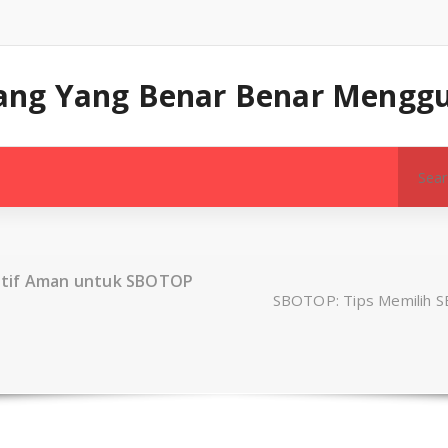
 Doang Yang Benar Benar Mengg
Search
for:
atif Aman untuk SBOTOP
SBOTOP: Tips Memilih S