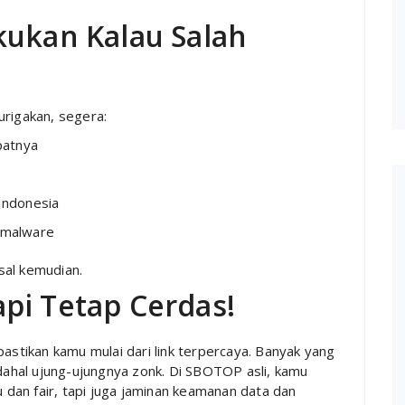
kukan Kalau Salah
urigakan, segera:
atnya
Indonesia
i-malware
sal kemudian.
pi Tetap Cerdas!
 pastikan kamu mulai dari link terpercaya. Banyak yang
adahal ujung-ujungnya zonk. Di SBOTOP asli, kamu
dan fair, tapi juga jaminan keamanan data dan