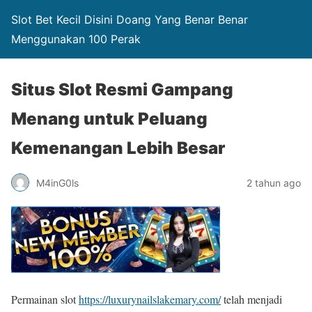
Slot Bet Kecil Disini Doang Yang Benar Benar
Menggunakan 100 Perak
Situs Slot Resmi Gampang
Menang untuk Peluang
Kemenangan Lebih Besar
M4inG0ls
2 tahun ago
Permainan slot
https://luxurynailslakemary.com/
telah menjadi