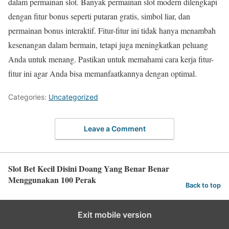
dalam permainan slot. Banyak permainan slot modern dilengkapi
dengan fitur bonus seperti putaran gratis, simbol liar, dan
permainan bonus interaktif. Fitur-fitur ini tidak hanya menambah
kesenangan dalam bermain, tetapi juga meningkatkan peluang
Anda untuk menang. Pastikan untuk memahami cara kerja fitur-
fitur ini agar Anda bisa memanfaatkannya dengan optimal.
Categories:
Uncategorized
Leave a Comment
Slot Bet Kecil Disini Doang Yang Benar Benar
Menggunakan 100 Perak
Back to top
Exit mobile version