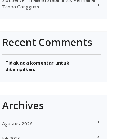
Slot Server Thailand Stabil untuk Permainan
Tanpa Gangguan
Recent Comments
Tidak ada komentar untuk
ditampilkan.
Archives
Agustus 2026
Juli 2026