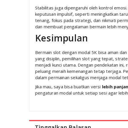
Stabilitas juga dipengaruhi oleh kontrol emo
keputusan impulsif, seperti meningkatkan taru
tenang, fokus pada strategi, dan nikmati pe
dan membuat pengalaman bermain lebih men
Kesimpulan
Bermain slot dengan modal 5K bisa aman dan s
yang disiplin, pemilihan slot yang tepat, str
menjadi kunci utama. Dengan pendekatan ini, 
peluang meraih kemenangan tetap terjaga. 
dalam permainan sekaligus menjaga modal te
Jika mau, saya bisa buatkan versi
lebih panja
pengaturan modal untuk setiap sesi agar lebih
Tinggalkan Balasan