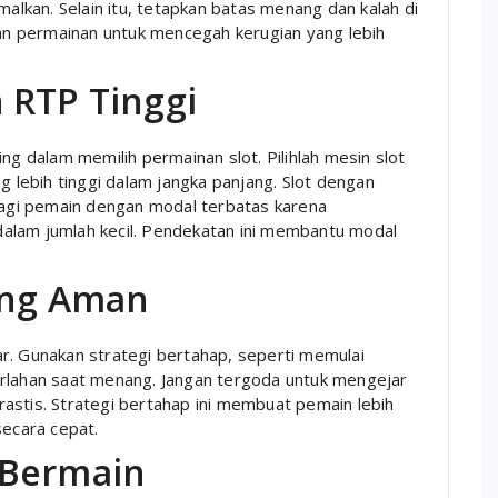
malkan. Selain itu, tetapkan batas menang dan kalah di
kan permainan untuk mencegah kerugian yang lebih
 RTP Tinggi
ng dalam memilih permainan slot. Pilihlah mesin slot
lebih tinggi dalam jangka panjang. Slot dengan
 bagi pemain dengan modal terbatas karena
alam jumlah kecil. Pendekatan ini membantu modal
ang Aman
r. Gunakan strategi bertahap, seperti memulai
erlahan saat menang. Jangan tergoda untuk mengejar
astis. Strategi bertahap ini membuat pemain lebih
secara cepat.
 Bermain