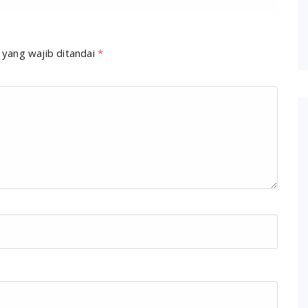
 yang wajib ditandai
*