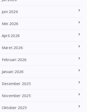
Juni 2026
Mei 2026
April 2026
Maret 2026
Februari 2026
Januari 2026
Desember 2025
November 2025
Oktober 2025