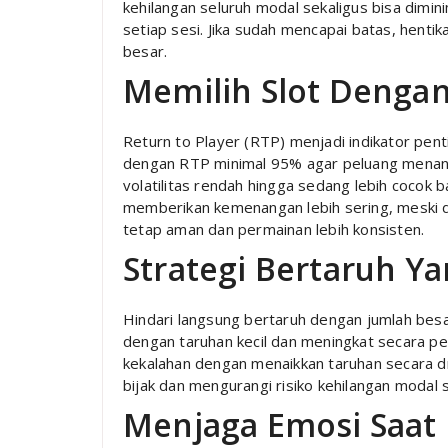
kehilangan seluruh modal sekaligus bisa dimini
setiap sesi. Jika sudah mencapai batas, henti
besar.
Memilih Slot Dengan
Return to Player (RTP) menjadi indikator penti
dengan RTP minimal 95% agar peluang menang 
volatilitas rendah hingga sedang lebih cocok
memberikan kemenangan lebih sering, meski d
tetap aman dan permainan lebih konsisten.
Strategi Bertaruh Y
Hindari langsung bertaruh dengan jumlah besa
dengan taruhan kecil dan meningkat secara p
kekalahan dengan menaikkan taruhan secara dr
bijak dan mengurangi risiko kehilangan modal 
Menjaga Emosi Saat