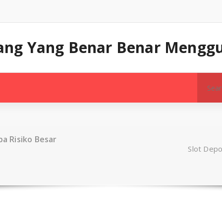
 Doang Yang Benar Benar Mengg
Search
for:
pa Risiko Besar
Slot Depo