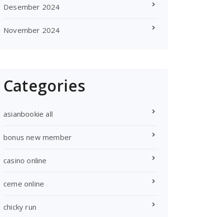
Desember 2024
November 2024
Categories
asianbookie all
bonus new member
casino online
ceme online
chicky run