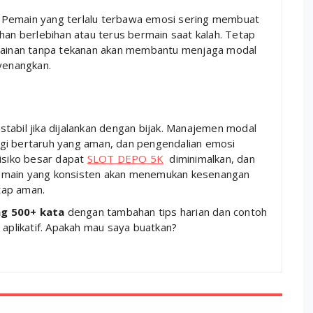
si. Pemain yang terlalu terbawa emosi sering membuat
han berlebihan atau terus bermain saat kalah. Tetap
rmainan tanpa tekanan akan membantu menjaga modal
yenangkan.
tabil jika dijalankan dengan bijak. Manajemen modal
ategi bertaruh yang aman, dan pengendalian emosi
risiko besar dapat
SLOT DEPO 5K
diminimalkan, dan
Pemain yang konsisten akan menemukan kesenangan
tap aman.
ng 500+ kata
dengan tambahan tips harian dan contoh
 aplikatif. Apakah mau saya buatkan?