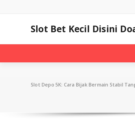
Skip
to
content
Slot Bet Kecil Disini
Slot Depo 5K: Cara Bijak Bermain Stabil Tan