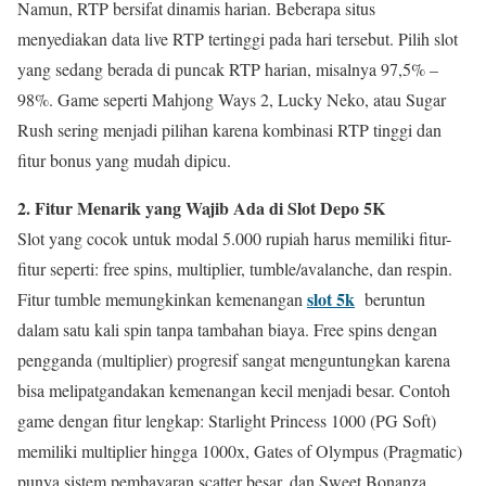
Namun, RTP bersifat dinamis harian. Beberapa situs
menyediakan data live RTP tertinggi pada hari tersebut. Pilih slot
yang sedang berada di puncak RTP harian, misalnya 97,5% –
98%. Game seperti Mahjong Ways 2, Lucky Neko, atau Sugar
Rush sering menjadi pilihan karena kombinasi RTP tinggi dan
fitur bonus yang mudah dipicu.
2. Fitur Menarik yang Wajib Ada di Slot Depo 5K
Slot yang cocok untuk modal 5.000 rupiah harus memiliki fitur-
fitur seperti: free spins, multiplier, tumble/avalanche, dan respin.
slot 5k
Fitur tumble memungkinkan kemenangan
beruntun
dalam satu kali spin tanpa tambahan biaya. Free spins dengan
pengganda (multiplier) progresif sangat menguntungkan karena
bisa melipatgandakan kemenangan kecil menjadi besar. Contoh
game dengan fitur lengkap: Starlight Princess 1000 (PG Soft)
memiliki multiplier hingga 1000x, Gates of Olympus (Pragmatic)
punya sistem pembayaran scatter besar, dan Sweet Bonanza