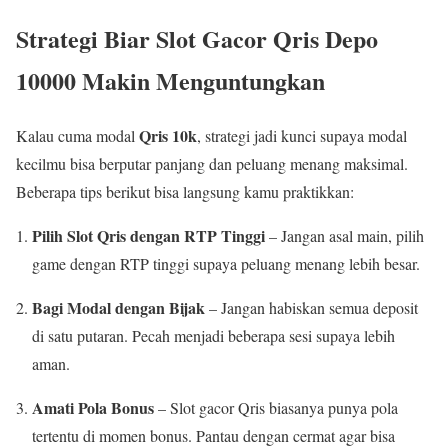
Strategi Biar Slot Gacor Qris Depo
10000 Makin Menguntungkan
Qris 10k
Kalau cuma modal
, strategi jadi kunci supaya modal
kecilmu bisa berputar panjang dan peluang menang maksimal.
Beberapa tips berikut bisa langsung kamu praktikkan:
Pilih Slot Qris dengan RTP Tinggi
– Jangan asal main, pilih
game dengan RTP tinggi supaya peluang menang lebih besar.
Bagi Modal dengan Bijak
– Jangan habiskan semua deposit
di satu putaran. Pecah menjadi beberapa sesi supaya lebih
aman.
Amati Pola Bonus
– Slot gacor Qris biasanya punya pola
tertentu di momen bonus. Pantau dengan cermat agar bisa