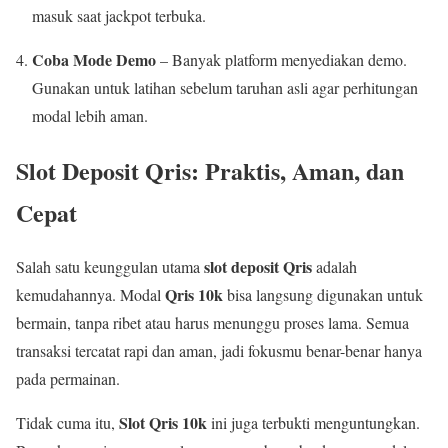
masuk saat jackpot terbuka.
Coba Mode Demo
– Banyak platform menyediakan demo.
Gunakan untuk latihan sebelum taruhan asli agar perhitungan
modal lebih aman.
Slot Deposit Qris: Praktis, Aman, dan
Cepat
slot deposit Qris
Salah satu keunggulan utama
adalah
Qris 10k
kemudahannya. Modal
bisa langsung digunakan untuk
bermain, tanpa ribet atau harus menunggu proses lama. Semua
transaksi tercatat rapi dan aman, jadi fokusmu benar-benar hanya
pada permainan.
Slot Qris 10k
Tidak cuma itu,
ini juga terbukti menguntungkan.