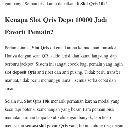
Slot Qris 10k
gampang? Semua bisa kamu dapatkan di
!
Kenapa Slot Qris Depo 10000 Jadi
Favorit Pemain?
Slot Qris
Pertama-tama,
dikenal karena kemudahan transaksi.
Hanya dengan scan QR, saldo terisi, dan kamu langsung siap
berburu jackpot. Sistem ini sangat cocok bagi pemain yang ingin
slot deposit Qris
anti ribet dan anti pusing. Tidak perlu transfer
manual, tidak perlu menunggu lama—semua serba cepat dan
aman.
Slot Qris 10k
Selain itu,
menarik perhatian karena modal yang
kecil tapi potensi kemenangan yang besar. Para pemain bisa
memulai taruhan tanpa takut kehilangan banyak, tapi tetap
slot gacor Qris
merasakan sensasi
yang bikin jantung deg-degan.