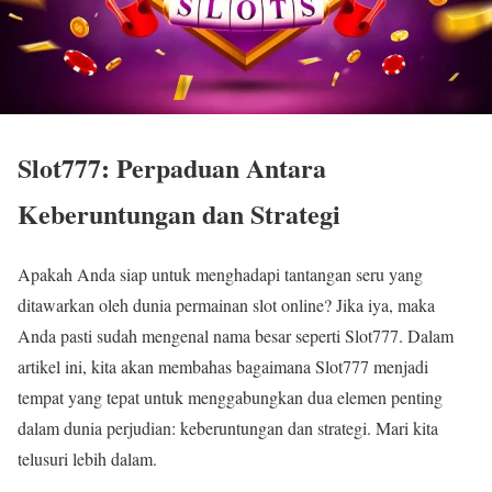
Slot777: Perpaduan Antara
Keberuntungan dan Strategi
Apakah Anda siap untuk menghadapi tantangan seru yang
ditawarkan oleh dunia permainan slot online? Jika iya, maka
Anda pasti sudah mengenal nama besar seperti Slot777. Dalam
artikel ini, kita akan membahas bagaimana Slot777 menjadi
tempat yang tepat untuk menggabungkan dua elemen penting
dalam dunia perjudian: keberuntungan dan strategi. Mari kita
telusuri lebih dalam.