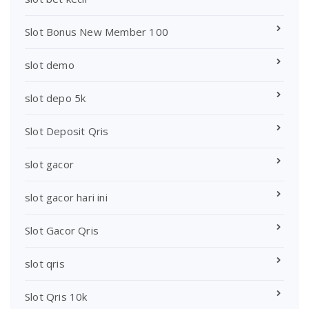
Slot Bonus New Member 100
slot demo
slot depo 5k
Slot Deposit Qris
slot gacor
slot gacor hari ini
Slot Gacor Qris
slot qris
Slot Qris 10k