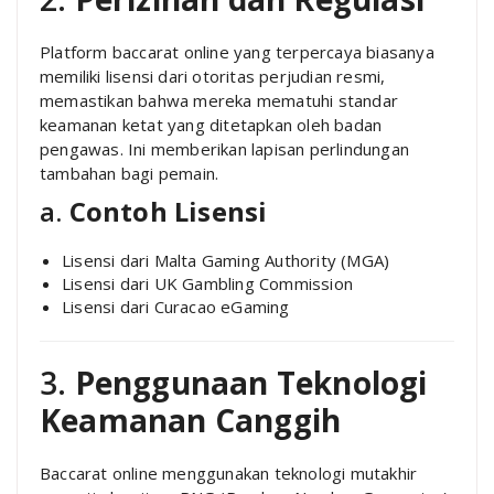
Platform baccarat online yang terpercaya biasanya
memiliki lisensi dari otoritas perjudian resmi,
memastikan bahwa mereka mematuhi standar
keamanan ketat yang ditetapkan oleh badan
pengawas. Ini memberikan lapisan perlindungan
tambahan bagi pemain.
a.
Contoh Lisensi
Lisensi dari Malta Gaming Authority (MGA)
Lisensi dari UK Gambling Commission
Lisensi dari Curacao eGaming
3.
Penggunaan Teknologi
Keamanan Canggih
Baccarat online menggunakan teknologi mutakhir