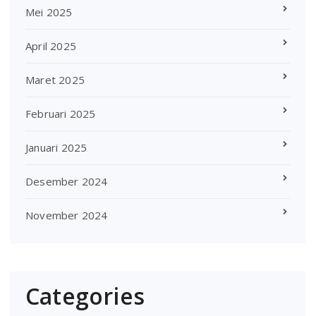
Mei 2025
April 2025
Maret 2025
Februari 2025
Januari 2025
Desember 2024
November 2024
Categories