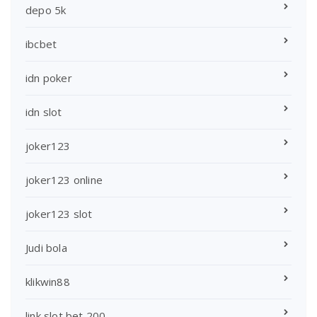
depo 5k
ibcbet
idn poker
idn slot
joker123
joker123 online
joker123 slot
Judi bola
klikwin88
link slot bet 200