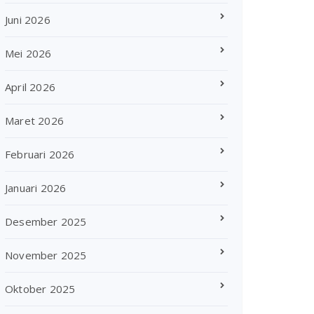
Juni 2026
Mei 2026
April 2026
Maret 2026
Februari 2026
Januari 2026
Desember 2025
November 2025
Oktober 2025