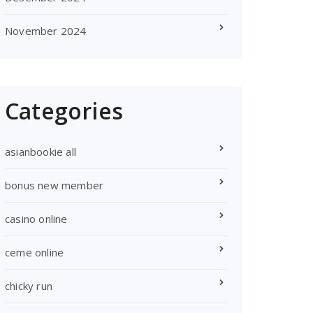
November 2024
Categories
asianbookie all
bonus new member
casino online
ceme online
chicky run