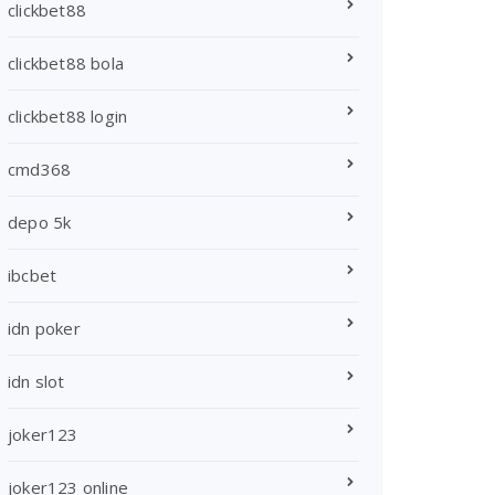
clickbet88
clickbet88 bola
clickbet88 login
cmd368
depo 5k
ibcbet
idn poker
idn slot
joker123
joker123 online