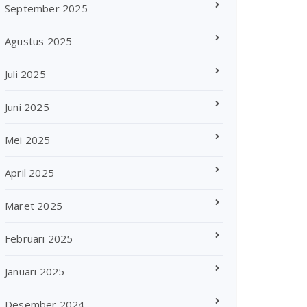
September 2025
Agustus 2025
Juli 2025
Juni 2025
Mei 2025
April 2025
Maret 2025
Februari 2025
Januari 2025
Desember 2024