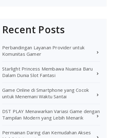
Recent Posts
Perbandingan Layanan Provider untuk
Komunitas Gamer
Starlight Princess Membawa Nuansa Baru
Dalam Dunia Slot Fantasi
Game Online di Smartphone yang Cocok
untuk Menemani Waktu Santai
DST PLAY Menawarkan Variasi Game dengan
Tampilan Modern yang Lebih Menarik
Permainan Daring dan Kemudahan Akses