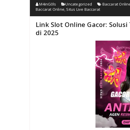
M4inG0ls
Uncategorized
Baccarat Onlin
Baccarat Online
,
Situs Live Baccarat
Link Slot Online Gacor: Solu
di 2025