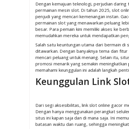
Dengan kemajuan teknologi, perjudian daring
permainan mesin slot. Di tahun 2025, slot onli
penjudi yang mencari kemenangan instan. Gac
permainan slot yang menawarkan peluang leb
besar. Para pemain kini memiliki akses ke berb
memudahkan mereka untuk mendapatkan peng
Salah satu keuntungan utama dari bermain di 
ditawarkan. Dengan banyaknya tema dan fitur 
mencari peluang untuk menang. Selain itu, sit
promosi menarik yang semakin meningkatkan p
memahami keunggulan ini adalah langkah pent
Keunggulan Link Slo
Dari segi aksesibilitas, link slot online gaco
Dengan hanya menggunakan perangkat seluler
situs ini kapan saja dan di mana saja. Ini m
batasan waktu dan ruang, sehingga meningka