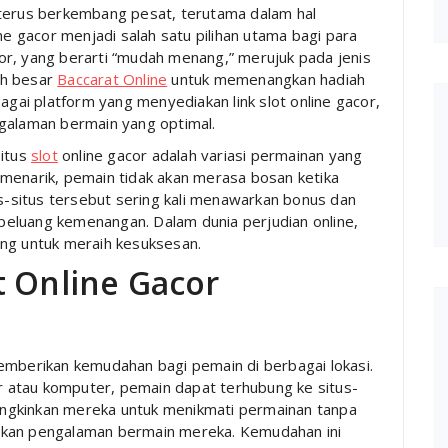
 terus berkembang pesat, terutama dalam hal
ne gacor menjadi salah satu pilihan utama bagi para
or, yang berarti “mudah menang,” merujuk pada jenis
ih besar
Baccarat Online
untuk memenangkan hadiah
agai platform yang menyediakan link slot online gacor,
alaman bermain yang optimal.
situs
slot
online gacor adalah variasi permainan yang
menarik, pemain tidak akan merasa bosan ketika
us-situs tersebut sering kali menawarkan bonus dan
eluang kemenangan. Dalam dunia perjudian online,
ing untuk meraih kesuksesan.
t Online Gacor
r memberikan kemudahan bagi pemain di berbagai lokasi.
 atau komputer, pemain dapat terhubung ke situs-
emungkinkan mereka untuk menikmati permainan tanpa
tkan pengalaman bermain mereka. Kemudahan ini