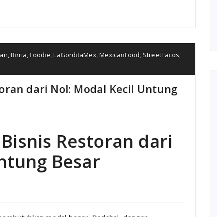
can
,
Birria
,
Foodie
,
LaGorditaMex
,
MexicanFood
,
StreetTacos
,
ran dari Nol: Modal Kecil Untung
isnis Restoran dari
Untung Besar