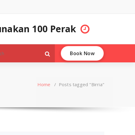
unakan 100 Perak
Book Now
Home
/
Posts tagged "Birria"