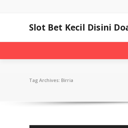
Skip
to
content
Slot Bet Kecil Disini
Tag Archives: Birria