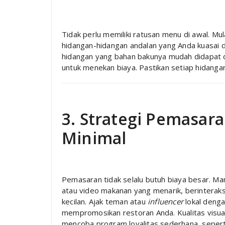
Tidak perlu memiliki ratusan menu di awal. Mu
hidangan-hidangan andalan yang Anda kuasai d
hidangan yang bahan bakunya mudah didapat 
untuk menekan biaya. Pastikan setiap hidanga
3. Strategi Pemasar
Minimal
Pemasaran tidak selalu butuh biaya besar. M
atau video makanan yang menarik, berinteraksi
kecilan. Ajak teman atau
influencer
lokal denga
mempromosikan restoran Anda. Kualitas visual 
mencoba program loyalitas sederhana, seperti