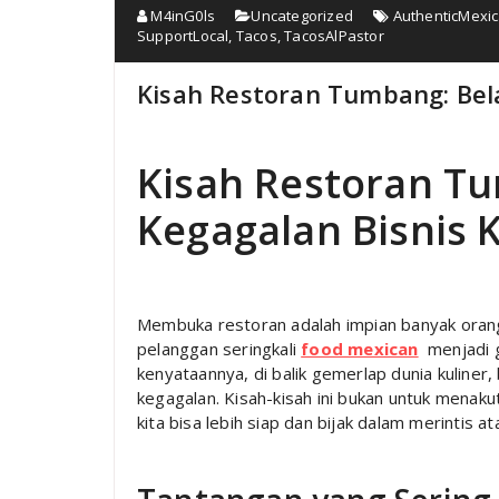
M4inG0ls
Uncategorized
AuthenticMexi
SupportLocal
,
Tacos
,
TacosAlPastor
Kisah Restoran Tumbang: Bela
Kisah Restoran Tu
Kegagalan Bisnis K
Membuka restoran adalah impian banyak oran
pelanggan seringkali
food mexican
menjadi g
kenyataannya, di balik gemerlap dunia kuliner,
kegagalan. Kisah-kisah ini bukan untuk menaku
kita bisa lebih siap dan bijak dalam merintis 