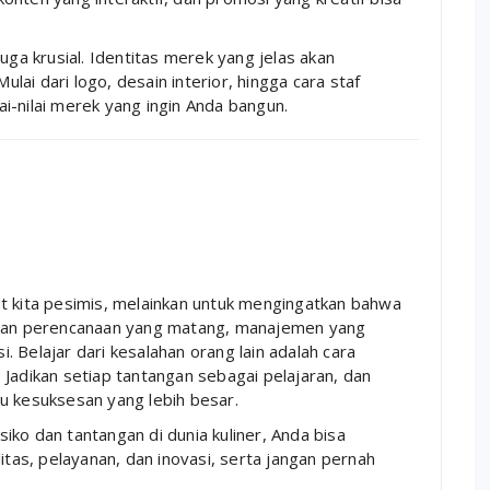
uga krusial. Identitas merek yang jelas akan
ai dari logo, desain interior, hingga cara staf
i-nilai merek yang ingin Anda bangun.
t kita pesimis, melainkan untuk mengingatkan bahwa
uhkan perencanaan yang matang, manajemen yang
 Belajar dari kesalahan orang lain adalah cara
Jadikan setiap tantangan sebagai pelajaran, dan
u kesuksesan yang lebih besar.
ko dan tantangan di dunia kuliner, Anda bisa
itas, pelayanan, dan inovasi, serta jangan pernah