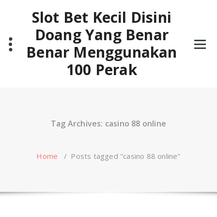
Skip
Slot Bet Kecil Disini
to
content
Doang Yang Benar
Benar Menggunakan
100 Perak
Tag Archives: casino 88 online
Home
/
Posts tagged "casino 88 online"