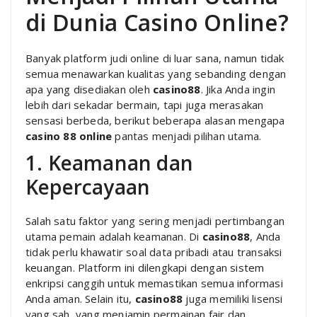
di Dunia Casino Online?
Banyak platform judi online di luar sana, namun tidak
semua menawarkan kualitas yang sebanding dengan
apa yang disediakan oleh
casino88
. Jika Anda ingin
lebih dari sekadar bermain, tapi juga merasakan
sensasi berbeda, berikut beberapa alasan mengapa
casino 88 online
pantas menjadi pilihan utama.
1. Keamanan dan
Kepercayaan
Salah satu faktor yang sering menjadi pertimbangan
utama pemain adalah keamanan. Di
casino88
, Anda
tidak perlu khawatir soal data pribadi atau transaksi
keuangan. Platform ini dilengkapi dengan sistem
enkripsi canggih untuk memastikan semua informasi
Anda aman. Selain itu,
casino88
juga memiliki lisensi
yang sah, yang menjamin permainan fair dan