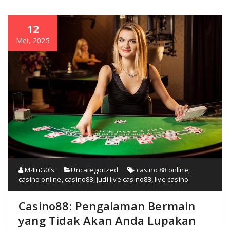
12
Mei, 2025
M4inG0ls
Uncategorized
casino 88 online
,
casino online
,
casino88
,
judi live casino88
,
live casino
Casino88: Pengalaman Bermain
yang Tidak Akan Anda Lupakan