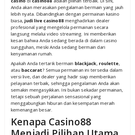
casino
di
casino88
adalah pilihan terbaik. Di sini,
Anda akan merasakan pengalaman bermain yang jauh
lebih nyata. Dibandingkan dengan permainan kasino
biasa,
judi live casino88
menghadirkan dealer
profesional yang mengelola permainan secara
langsung melalui video streaming. Ini memberikan
kesan bahwa Anda sedang berada di dalam casino
sungguhan, meski Anda sedang bermain dari
kenyamanan rumah.
Apakah Anda tertarik bermain
blackjack
,
roulette
,
atau
baccarat
? Semua permainan ini tersedia dalam
versi live, dan dealer yang hadir siap memberikan
pelayanan terbaik, sehingga pengalaman Anda akan
semakin mengasyikkan. Ini bukan sekadar permainan,
tetapi sebuah perjalanan sensasional yang
menggabungkan hiburan dan kesempatan meraih
kemenangan besar.
Kenapa Casino88
Menjadi Pilihan Utama