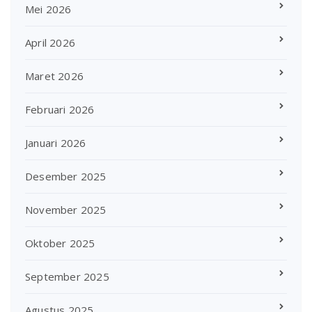
Mei 2026
April 2026
Maret 2026
Februari 2026
Januari 2026
Desember 2025
November 2025
Oktober 2025
September 2025
Agustus 2025