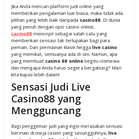
Jika Anda mencari platform judi online yang
memberikan pengalaman luar biasa, maka tidak ada
pilihan yang lebih baik daripada
casino88
. Di dunia
yang penuh dengan opsi casino online,
casino88
menonjol sebagai salah satu yang
memberikan sensasi tak terlupakan bagi para
pemain. Dari permainan klasik hingga
live casino
yang memikat, semuanya ada di sini. Namun, apa
yang membuat
casino 88 online
begitu istimewa
dan mengapa Anda harus segera bergabung? Mari
kita kupas lebih dalam!
Sensasi Judi Live
Casino88 yang
Mengguncang
Bagi penggemar judi yang ingin merasakan sensasi
bermain di meja casino yang sesungguhnya,
live