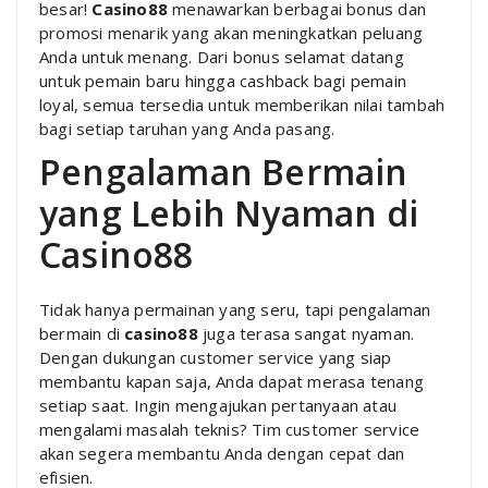
besar!
Casino88
menawarkan berbagai bonus dan
promosi menarik yang akan meningkatkan peluang
Anda untuk menang. Dari bonus selamat datang
untuk pemain baru hingga cashback bagi pemain
loyal, semua tersedia untuk memberikan nilai tambah
bagi setiap taruhan yang Anda pasang.
Pengalaman Bermain
yang Lebih Nyaman di
Casino88
Tidak hanya permainan yang seru, tapi pengalaman
bermain di
casino88
juga terasa sangat nyaman.
Dengan dukungan customer service yang siap
membantu kapan saja, Anda dapat merasa tenang
setiap saat. Ingin mengajukan pertanyaan atau
mengalami masalah teknis? Tim customer service
akan segera membantu Anda dengan cepat dan
efisien.