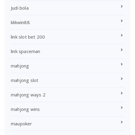
Judi bola
klikwin88
link slot bet 200
link spaceman
mahjong
mahjong slot
mahjong ways 2
mahjong wins
maupoker