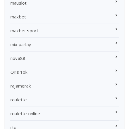
mauslot
maxbet
maxbet sport
mix parlay
nova88
Qris 10k
rajamerak
roulette
roulette online
rtp