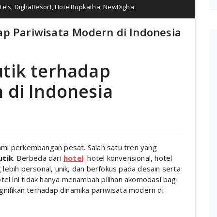
tels
,
DighaResort
,
HotelRupkatha
,
NewDigha
ap Pariwisata Modern di Indonesia
tik terhadap
 di Indonesia
lami perkembangan pesat. Salah satu tren yang
utik
. Berbeda dari
hotel
hotel konvensional, hotel
ebih personal, unik, dan berfokus pada desain serta
el ini tidak hanya menambah pilihan akomodasi bagi
nifikan terhadap dinamika pariwisata modern di