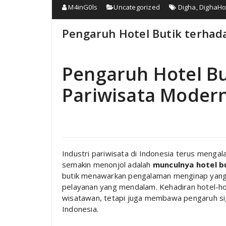
M4inG0ls
Uncategorized
Digha
,
DighaHo
Pengaruh Hotel Butik terhad
Pengaruh Hotel Bu
Pariwisata Modern
Industri pariwisata di Indonesia terus menga
semakin menonjol adalah
munculnya hotel b
butik menawarkan pengalaman menginap yang l
pelayanan yang mendalam. Kehadiran hotel-hot
wisatawan, tetapi juga membawa pengaruh sig
Indonesia.