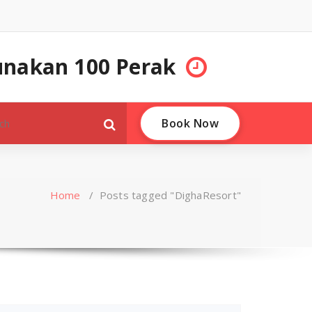
unakan 100 Perak
Book Now
Home
/
Posts tagged "DighaResort"