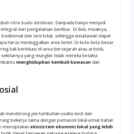
ubah citra suatu destinasi. Daripada hanya menjadi
tegral dari pengalaman berlibur. Di Bali, misalnya,
tradisional dan seni lokal, sehingga wisatawan dapat
a harus meninggalkan area hotel. Di kota-kota besar
ing kali berlokasi di area bersejarah atau artistik,
 sekitarnya yang mungkin tidak mereka ketahui
embantu
menghidupkan kembali kawasan
dan
sial
 kali mendorong pertumbuhan usaha kecil dan
rung bekerja sama dengan pemasok lokal untuk bahan
ini menciptakan
ekosistem ekonomi lokal yang lebih
el butik dapat berperan sebagai etalase budaya.