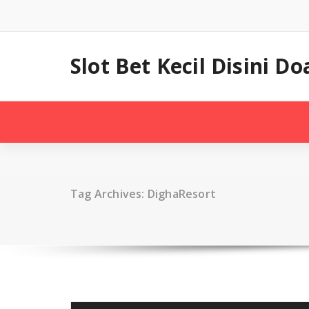
Skip
to
content
Slot Bet Kecil Disini
Tag Archives: DighaResort