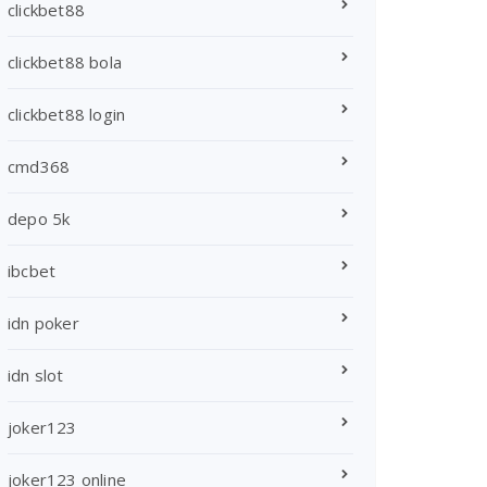
clickbet88
clickbet88 bola
clickbet88 login
cmd368
depo 5k
ibcbet
idn poker
idn slot
joker123
joker123 online