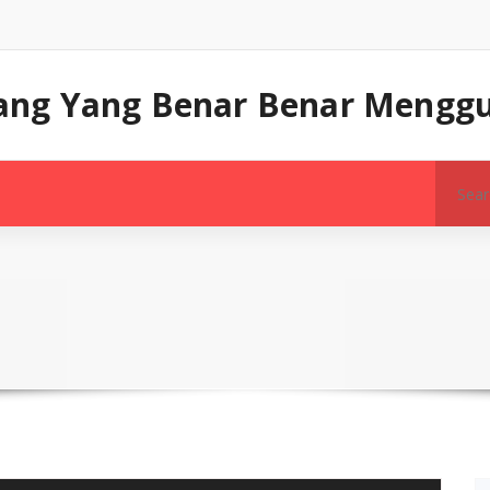
 Doang Yang Benar Benar Mengg
Search
for: