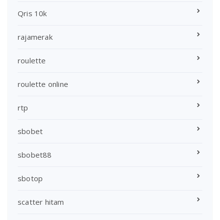
Qris 10k
rajamerak
roulette
roulette online
rtp
sbobet
sbobet88
sbotop
scatter hitam