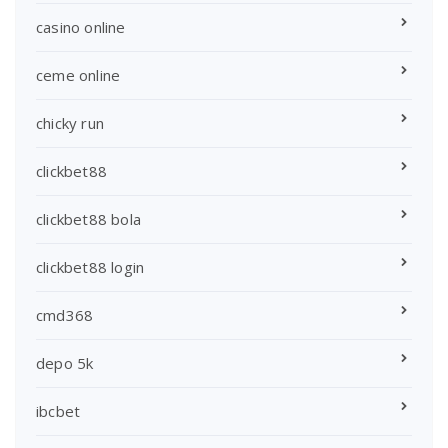
casino online
ceme online
chicky run
clickbet88
clickbet88 bola
clickbet88 login
cmd368
depo 5k
ibcbet