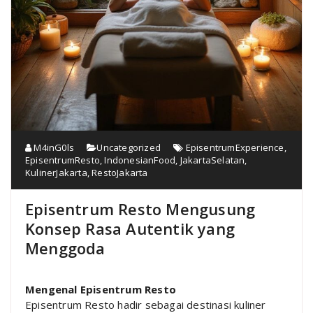
M4inG0ls
Uncategorized
EpisentrumExperience
,
EpisentrumResto
,
IndonesianFood
,
JakartaSelatan
,
KulinerJakarta
,
RestoJakarta
Episentrum Resto Mengusung
Konsep Rasa Autentik yang
Menggoda
Mengenal Episentrum Resto
Episentrum Resto hadir sebagai destinasi kuliner