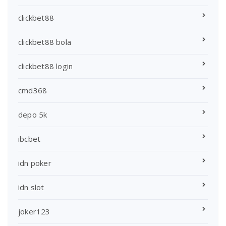
clickbet88
clickbet88 bola
clickbet88 login
cmd368
depo 5k
ibcbet
idn poker
idn slot
joker123