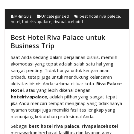
M4inG0ls
Uncategorized
best hotel riva palece
,
hotel
,
hotelrivapalace
,
rivapalacehotel
Best Hotel Riva Palace untuk
Business Trip
Saat Anda sedang dalam perjalanan bisnis, memilih
akomodasi yang tepat adalah salah satu hal yang
sangat penting. Tidak hanya untuk kenyamanan
pribadi, tetapi juga untuk mendukung kelancaran
aktivitas bisnis Anda selama di luar kota.
Riva Palace
Hotel
, atau yang lebih dikenal dengan
hotelrivapalace
, adalah pilihan yang sangat tepat
jika Anda mencari tempat menginap yang tidak hanya
nyaman tetapi juga memiliki fasilitas lengkap yang
menunjang kebutuhan profesional Anda.
Sebagai
best hotel riva palace
,
rivapalacehotel
menawarkan berbagai fasilitas dan layanan yang