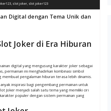
oker123
,
slot joker
,
slot joker123
inan Digital dengan Tema Unik dan
t Joker di Era Hiburan
inan digital yang mengusung karakter joker sebagai
s, permainan ini menghadirkan kombinasi simbol
ang membuat pengalaman hiburan terasa lebih dinamis.
anyak inspirasi bagi pengembang permainan untuk
t Joker menjadi salah satu tema yang memiliki ciri
 karakter populer dengan sistem permainan yang
t Joker