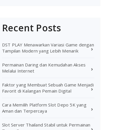
Recent Posts
DST PLAY Menawarkan Variasi Game dengan
Tampilan Modern yang Lebih Menarik
Permainan Daring dan Kemudahan Akses
Melalui Internet
Faktor yang Membuat Sebuah Game Menjadi
Favorit di Kalangan Pemain Digital
Cara Memilih Platform Slot Depo 5K yang
Aman dan Terpercaya
Slot Server Thailand Stabil untuk Permainan