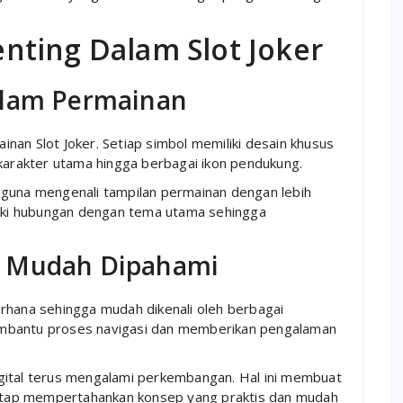
ting Dalam Slot Joker
alam Permainan
nan Slot Joker. Setiap simbol memiliki desain khusus
 karakter utama hingga berbagai ikon pendukung.
na mengenali tampilan permainan dengan lebih
iliki hubungan dengan tema utama sehingga
g Mudah Dipahami
rhana sehingga mudah dikenali oleh berbagai
embantu proses navigasi dan memberikan pengalaman
gital terus mengalami perkembangan. Hal ini membuat
tap mempertahankan konsep yang praktis dan mudah