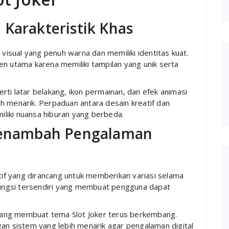
 Karakteristik Khas
 visual yang penuh warna dan memiliki identitas kuat.
en utama karena memiliki tampilan yang unik serta
ti latar belakang, ikon permainan, dan efek animasi
h menarik. Perpaduan antara desain kreatif dan
liki nuansa hiburan yang berbeda.
 Menambah Pengalaman
ktif yang dirancang untuk memberikan variasi selama
 fungsi tersendiri yang membuat pengguna dapat
r yang membuat tema Slot Joker terus berkembang.
 sistem yang lebih menarik agar pengalaman digital