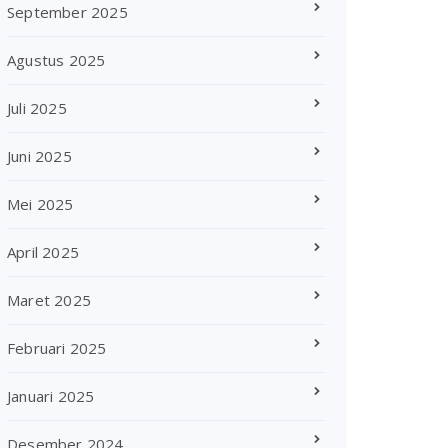
September 2025
Agustus 2025
Juli 2025
Juni 2025
Mei 2025
April 2025
Maret 2025
Februari 2025
Januari 2025
Desember 2024