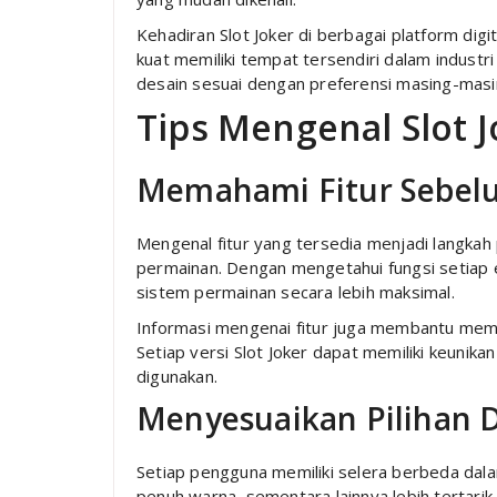
Kehadiran Slot Joker di berbagai platform di
kuat memiliki tempat tersendiri dalam indust
desain sesuai dengan preferensi masing-masi
Tips Mengenal Slot 
Memahami Fitur Sebel
Mengenal fitur yang tersedia menjadi langkah
permainan. Dengan mengetahui fungsi setiap
sistem permainan secara lebih maksimal.
Informasi mengenai fitur juga membantu mem
Setiap versi Slot Joker dapat memiliki keunik
digunakan.
Menyesuaikan Pilihan D
Setiap pengguna memiliki selera berbeda dala
penuh warna, sementara lainnya lebih tertarik 