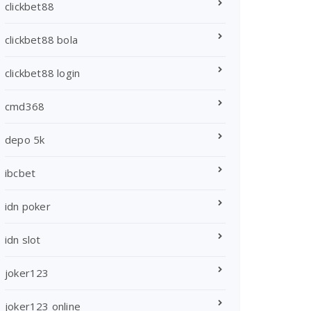
clickbet88
clickbet88 bola
clickbet88 login
cmd368
depo 5k
ibcbet
idn poker
idn slot
joker123
joker123 online