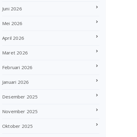
Juni 2026
Mei 2026
April 2026
Maret 2026
Februari 2026
Januari 2026
Desember 2025
November 2025
Oktober 2025