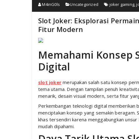
M4inG0ls
Uncategorized
joker gaming
,
j
Slot Joker: Eksplorasi Perma
Fitur Modern
Memahami Konsep Slo
Digital
slot joker
merupakan salah satu konsep perma
tema utama. Dengan tampilan penuh kreativita
menarik, desain visual modern, serta fitur y
Perkembangan teknologi digital memberikan b
menciptakan konsep yang semakin beragam. Slo
khas tersendiri karena menggabungkan unsur
mudah dipahami.
Daya Tarik Utama Slo