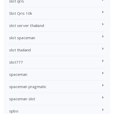
slot qris
Slot Qris 10k
slot server thailand
slot spaceman
slot thailand
slot777
spaceman
spaceman pragmatic
spaceman slot
spbo