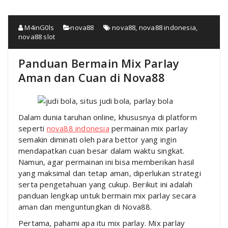
M4inG0ls
nova88
nova88
,
nova88 indonesia
,
nova88 slot
Panduan Bermain Mix Parlay
Aman dan Cuan di Nova88
Dalam dunia taruhan online, khususnya di platform
seperti
nova88 indonesia
permainan mix parlay
semakin diminati oleh para bettor yang ingin
mendapatkan cuan besar dalam waktu singkat.
Namun, agar permainan ini bisa memberikan hasil
yang maksimal dan tetap aman, diperlukan strategi
serta pengetahuan yang cukup. Berikut ini adalah
panduan lengkap untuk bermain mix parlay secara
aman dan menguntungkan di Nova88.
Pertama, pahami apa itu mix parlay. Mix parlay