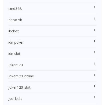
cmd368
depo 5k
ibcbet
idn poker
idn slot
joker123
joker123 online
joker123 slot
Judi bola