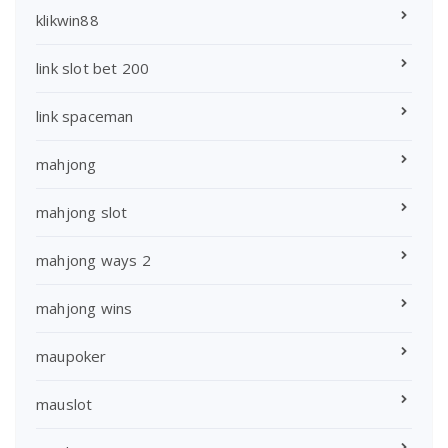
klikwin88
link slot bet 200
link spaceman
mahjong
mahjong slot
mahjong ways 2
mahjong wins
maupoker
mauslot