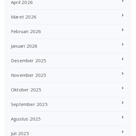
April 2026
Maret 2026
Februari 2026
Januari 2026
Desember 2025
November 2025
Oktober 2025
September 2025
Agustus 2025
Juli 2025