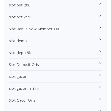
slot bet 200
slot bet kecil
Slot Bonus New Member 100
slot demo
slot depo 5k
Slot Deposit Qris
slot gacor
slot gacor hari ini
Slot Gacor Qris