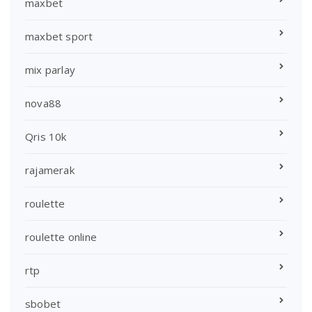
maxbet
maxbet sport
mix parlay
nova88
Qris 10k
rajamerak
roulette
roulette online
rtp
sbobet