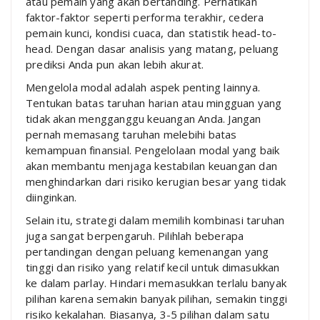
atau pemain yang akan bertanding. Perhatikan
faktor-faktor seperti performa terakhir, cedera
pemain kunci, kondisi cuaca, dan statistik head-to-
head. Dengan dasar analisis yang matang, peluang
prediksi Anda pun akan lebih akurat.
Mengelola modal adalah aspek penting lainnya.
Tentukan batas taruhan harian atau mingguan yang
tidak akan mengganggu keuangan Anda. Jangan
pernah memasang taruhan melebihi batas
kemampuan finansial. Pengelolaan modal yang baik
akan membantu menjaga kestabilan keuangan dan
menghindarkan dari risiko kerugian besar yang tidak
diinginkan.
Selain itu, strategi dalam memilih kombinasi taruhan
juga sangat berpengaruh. Pilihlah beberapa
pertandingan dengan peluang kemenangan yang
tinggi dan risiko yang relatif kecil untuk dimasukkan
ke dalam parlay. Hindari memasukkan terlalu banyak
pilihan karena semakin banyak pilihan, semakin tinggi
risiko kekalahan. Biasanya, 3-5 pilihan dalam satu