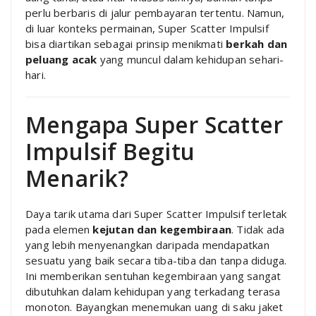
perlu berbaris di jalur pembayaran tertentu. Namun,
di luar konteks permainan, Super Scatter Impulsif
bisa diartikan sebagai prinsip menikmati
berkah dan
peluang acak
yang muncul dalam kehidupan sehari-
hari.
Mengapa Super Scatter
Impulsif Begitu
Menarik?
Daya tarik utama dari Super Scatter Impulsif terletak
pada elemen
kejutan dan kegembiraan
. Tidak ada
yang lebih menyenangkan daripada mendapatkan
sesuatu yang baik secara tiba-tiba dan tanpa diduga.
Ini memberikan sentuhan kegembiraan yang sangat
dibutuhkan dalam kehidupan yang terkadang terasa
monoton. Bayangkan menemukan uang di saku jaket