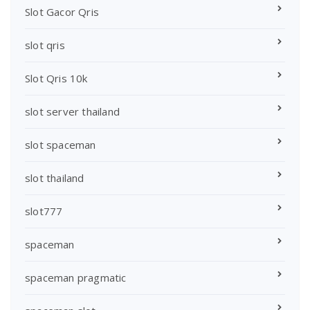
Slot Gacor Qris
slot qris
Slot Qris 10k
slot server thailand
slot spaceman
slot thailand
slot777
spaceman
spaceman pragmatic