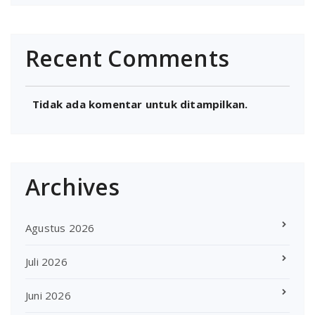
Recent Comments
Tidak ada komentar untuk ditampilkan.
Archives
Agustus 2026
Juli 2026
Juni 2026