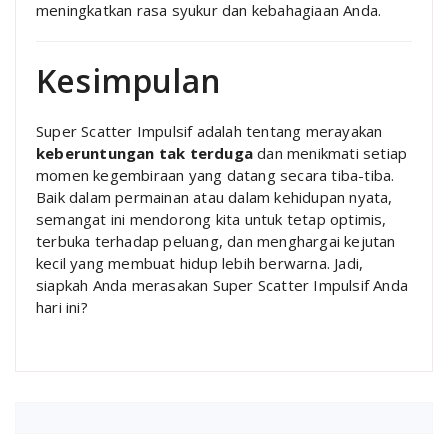
meningkatkan rasa syukur dan kebahagiaan Anda.
Kesimpulan
Super Scatter Impulsif adalah tentang merayakan
keberuntungan tak terduga
dan menikmati setiap
momen kegembiraan yang datang secara tiba-tiba.
Baik dalam permainan atau dalam kehidupan nyata,
semangat ini mendorong kita untuk tetap optimis,
terbuka terhadap peluang, dan menghargai kejutan
kecil yang membuat hidup lebih berwarna. Jadi,
siapkah Anda merasakan Super Scatter Impulsif Anda
hari ini?