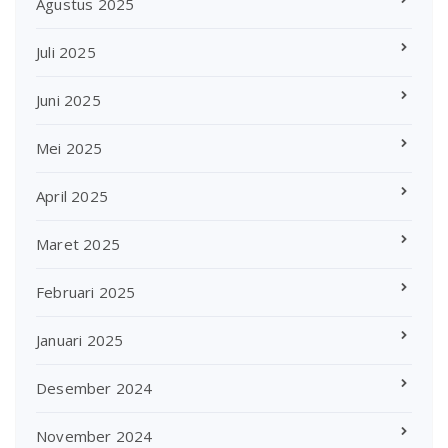
Agustus 2025
Juli 2025
Juni 2025
Mei 2025
April 2025
Maret 2025
Februari 2025
Januari 2025
Desember 2024
November 2024