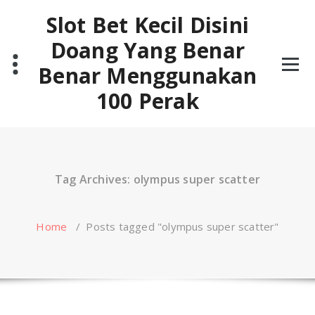
Skip
Slot Bet Kecil Disini
to
content
Doang Yang Benar
Benar Menggunakan
100 Perak
Tag Archives: olympus super scatter
Home
/
Posts tagged "olympus super scatter"