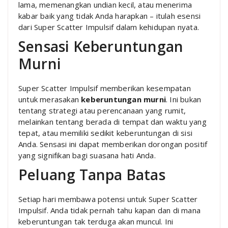
lama, memenangkan undian kecil, atau menerima
kabar baik yang tidak Anda harapkan – itulah esensi
dari Super Scatter Impulsif dalam kehidupan nyata.
Sensasi Keberuntungan
Murni
Super Scatter Impulsif memberikan kesempatan
untuk merasakan
keberuntungan murni
. Ini bukan
tentang strategi atau perencanaan yang rumit,
melainkan tentang berada di tempat dan waktu yang
tepat, atau memiliki sedikit keberuntungan di sisi
Anda. Sensasi ini dapat memberikan dorongan positif
yang signifikan bagi suasana hati Anda.
Peluang Tanpa Batas
Setiap hari membawa potensi untuk Super Scatter
Impulsif. Anda tidak pernah tahu kapan dan di mana
keberuntungan tak terduga akan muncul. Ini