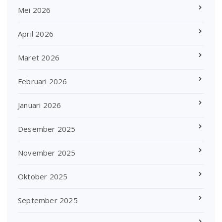
Mei 2026
April 2026
Maret 2026
Februari 2026
Januari 2026
Desember 2025
November 2025
Oktober 2025
September 2025