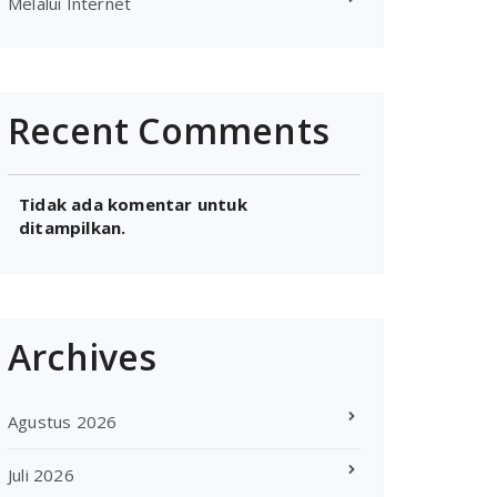
Melalui Internet
Recent Comments
Tidak ada komentar untuk
ditampilkan.
Archives
Agustus 2026
Juli 2026