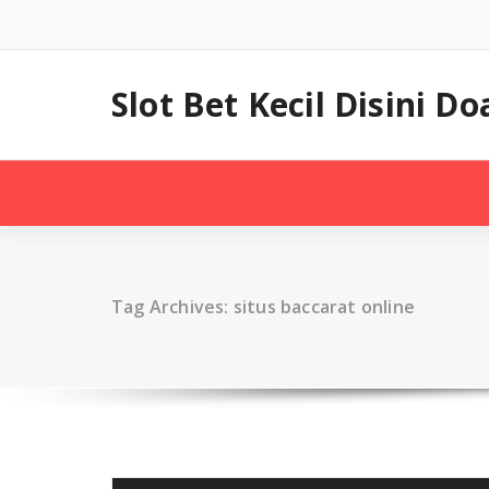
Skip
to
content
Slot Bet Kecil Disini
Tag Archives: situs baccarat online