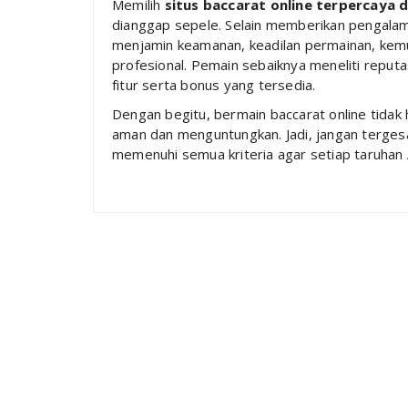
Memilih
situs baccarat online terpercaya 
dianggap sepele. Selain memberikan pengala
menjamin keamanan, keadilan permainan, kemu
profesional. Pemain sebaiknya meneliti reput
fitur serta bonus yang tersedia.
Dengan begitu, bermain baccarat online tidak
aman dan menguntungkan. Jadi, jangan tergesa-
memenuhi semua kriteria agar setiap taruha