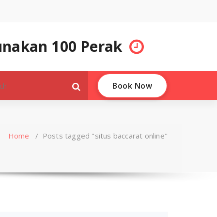
unakan 100 Perak
Book Now
Home
/
Posts tagged "situs baccarat online"