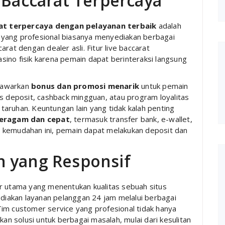
 Baccarat Terpercaya
rat terpercaya dengan pelayanan terbaik
adalah
us yang profesional biasanya menyediakan berbagai
carat dengan dealer asli. Fitur live baccarat
ino fisik karena pemain dapat berinteraksi langsung
enawarkan
bonus dan promosi menarik
untuk pemain
us deposit, cashback mingguan, atau program loyalitas
aruhan. Keuntungan lain yang tidak kalah penting
eragam dan cepat
, termasuk transfer bank, e-wallet,
 kemudahan ini, pemain dapat melakukan deposit dan
n yang Responsif
r utama yang menentukan kualitas sebuah situs
ediakan layanan pelanggan 24 jam melalui berbagai
. Tim customer service yang profesional tidak hanya
 solusi untuk berbagai masalah, mulai dari kesulitan