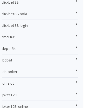
clickbet88
clickbet88 bola
clickbet88 login
cmd368
depo 5k
ibcbet
idn poker
idn slot
joker123
joker123 online