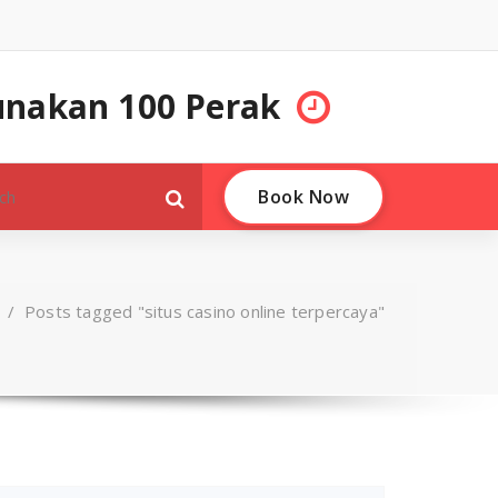
unakan 100 Perak
Book Now
/
Posts tagged "situs casino online terpercaya"