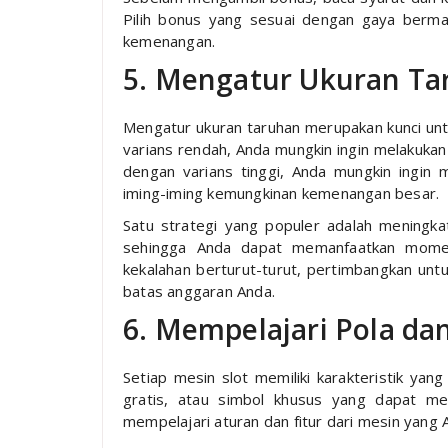
Pilih bonus yang sesuai dengan gaya berm
kemenangan.
5. Mengatur Ukuran Ta
Mengatur ukuran taruhan merupakan kunci unt
varians rendah, Anda mungkin ingin melakukan 
dengan varians tinggi, Anda mungkin ingin
iming-iming kemungkinan kemenangan besar.
Satu strategi yang populer adalah meningk
sehingga Anda dapat memanfaatkan momen
kekalahan berturut-turut, pertimbangkan un
batas anggaran Anda.
6. Mempelajari Pola da
Setiap mesin slot memiliki karakteristik yan
gratis, atau simbol khusus yang dapat m
mempelajari aturan dan fitur dari mesin yang A