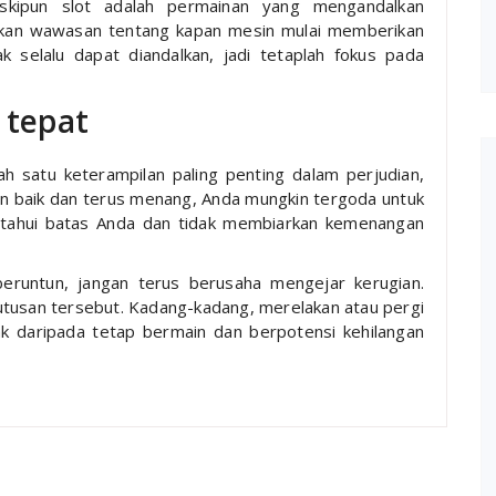
Meskipun slot adalah permainan yang mengandalkan
tkan wawasan tentang kapan mesin mulai memberikan
k selalu dapat diandalkan, jadi tetaplah fokus pada
 tepat
h satu keterampilan paling penting dalam perjudian,
an baik dan terus menang, Anda mungkin tergoda untuk
etahui batas Anda dan tidak membiarkan kemenangan
beruntun, jangan terus berusaha mengejar kerugian.
tusan tersebut. Kadang-kadang, merelakan atau pergi
ak daripada tetap bermain dan berpotensi kehilangan