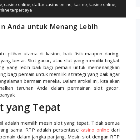
ne
,
casino online
,
daftar casino online
,
kasino
,
kasino online
,
online terpercaya
an Anda untuk Menang Lebih
u pilihan utama di kasino, baik fisik maupun daring,
ang besar. Slot gacor, atau slot yang memiliki tingkat
ng yang lebih baik bagi pemain untuk memenangkan
ing bagi pemain untuk memiliki strategi yang baik agar
ngalaman bermain mereka. Dalam artikel ini, kita akan
alkan taruhan Anda dalam permainan slot gacor,
banyak.
t yang Tepat
il adalah memilih mesin slot yang tepat. Tidak semua
) yang sama. RTP adalah persentase
kasino online
dari
 pemain dalam jangka panjang. Mesin slot dengan RTP