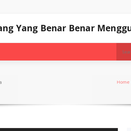
 Doang Yang Benar Benar Mengg
Search
for:
a
Home