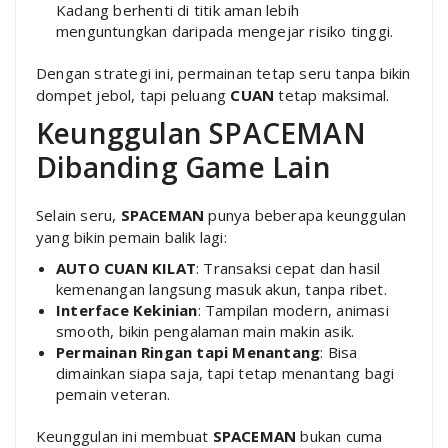
Kadang berhenti di titik aman lebih
menguntungkan daripada mengejar risiko tinggi.
Dengan strategi ini, permainan tetap seru tanpa bikin
dompet jebol, tapi peluang
CUAN
tetap maksimal.
Keunggulan SPACEMAN
Dibanding Game Lain
Selain seru,
SPACEMAN
punya beberapa keunggulan
yang bikin pemain balik lagi:
AUTO CUAN KILAT
: Transaksi cepat dan hasil
kemenangan langsung masuk akun, tanpa ribet.
Interface Kekinian
: Tampilan modern, animasi
smooth, bikin pengalaman main makin asik.
Permainan Ringan tapi Menantang
: Bisa
dimainkan siapa saja, tapi tetap menantang bagi
pemain veteran.
Keunggulan ini membuat
SPACEMAN
bukan cuma