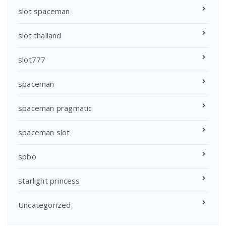
slot spaceman
slot thailand
slot777
spaceman
spaceman pragmatic
spaceman slot
spbo
starlight princess
Uncategorized