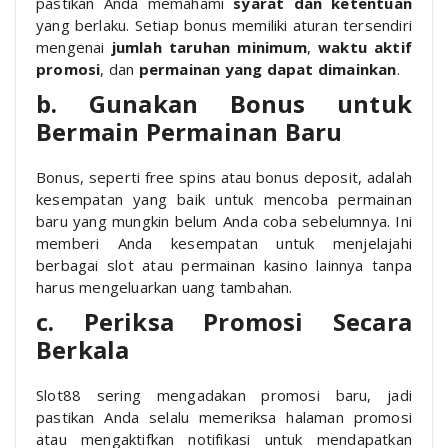
pastikan Anda memahami
syarat dan ketentuan
yang berlaku. Setiap bonus memiliki aturan tersendiri
mengenai
jumlah taruhan minimum
,
waktu aktif
promosi
, dan
permainan yang dapat dimainkan
.
b. Gunakan Bonus untuk
Bermain Permainan Baru
Bonus, seperti free spins atau bonus deposit, adalah
kesempatan yang baik untuk mencoba permainan
baru yang mungkin belum Anda coba sebelumnya. Ini
memberi Anda kesempatan untuk menjelajahi
berbagai slot atau permainan kasino lainnya tanpa
harus mengeluarkan uang tambahan.
c. Periksa Promosi Secara
Berkala
Slot88 sering mengadakan promosi baru, jadi
pastikan Anda selalu memeriksa halaman promosi
atau mengaktifkan notifikasi untuk mendapatkan