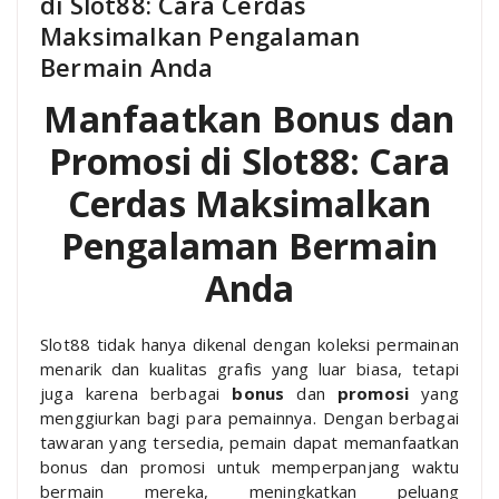
di Slot88: Cara Cerdas
Maksimalkan Pengalaman
Bermain Anda
Manfaatkan Bonus dan
Promosi di Slot88: Cara
Cerdas Maksimalkan
Pengalaman Bermain
Anda
Slot88 tidak hanya dikenal dengan koleksi permainan
menarik dan kualitas grafis yang luar biasa, tetapi
juga karena berbagai
bonus
dan
promosi
yang
menggiurkan bagi para pemainnya. Dengan berbagai
tawaran yang tersedia, pemain dapat memanfaatkan
bonus dan promosi untuk memperpanjang waktu
bermain mereka, meningkatkan peluang