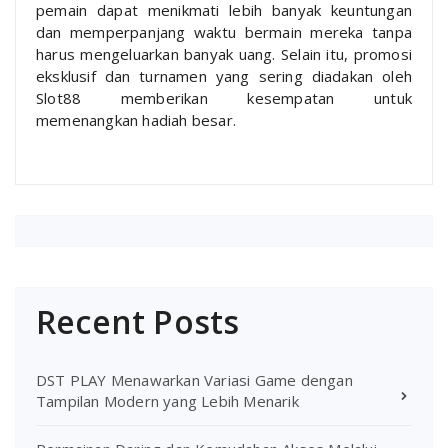
pemain dapat menikmati lebih banyak keuntungan
dan memperpanjang waktu bermain mereka tanpa
harus mengeluarkan banyak uang. Selain itu, promosi
eksklusif dan turnamen yang sering diadakan oleh
Slot88 memberikan kesempatan untuk
memenangkan hadiah besar.
Recent Posts
DST PLAY Menawarkan Variasi Game dengan
Tampilan Modern yang Lebih Menarik