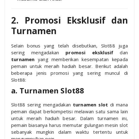
2. Promosi Eksklusif dan
Turnamen
Selain bonus yang telah disebutkan, Slot88 juga
sering mengadakan
promosi eksklusif
dan
turnamen
yang memberikan kesempatan kepada
pemain untuk meraih hadiah besar. Berikut adalah
beberapa jenis promosi yang sering muncul di
Slot88:
a. Turnamen Slot88
Slot88 sering mengadakan
turnamen slot
di mana
pemain dapat berkompetisi melawan satu sama lain
untuk meraih hadiah besar. Dalam turnamen ini,
pemain biasanya harus memutar gulungan mesin slot
sebanyak mungkin dalam waktu tertentu untuk
mengumpulkan poin.