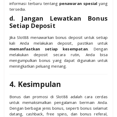
informasi terbaru tentang
penawaran spesial
yang
tersedia.
d. Jangan Lewatkan Bonus
Setiap Deposit
Jika Slot88 menawarkan bonus deposit untuk setiap
kali Anda melakukan deposit, pastikan untuk
memanfaatkan setiap kesempatan
. Dengan
melakukan deposit secara rutin, Anda bisa
mengumpulkan bonus yang dapat digunakan untuk
meningkatkan peluang menang.
4. Kesimpulan
Bonus dan promosi di Slot88 adalah cara cerdas
untuk memaksimalkan pengalaman bermain Anda.
Dengan berbagai jenis bonus, seperti bonus selamat
datang, cashback, free spins, dan bonus referal,