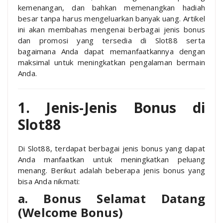
kemenangan, dan bahkan memenangkan hadiah
besar tanpa harus mengeluarkan banyak uang. Artikel
ini akan membahas mengenai berbagai jenis bonus
dan promosi yang tersedia di Slot88 serta
bagaimana Anda dapat memanfaatkannya dengan
maksimal untuk meningkatkan pengalaman bermain
Anda.
1. Jenis-Jenis Bonus di
Slot88
Di Slot88, terdapat berbagai jenis bonus yang dapat
Anda manfaatkan untuk meningkatkan peluang
menang. Berikut adalah beberapa jenis bonus yang
bisa Anda nikmati:
a. Bonus Selamat Datang
(Welcome Bonus)