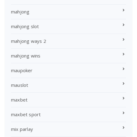
mahjong
mahjong slot
mahjong ways 2
mahjong wins
maupoker
mauslot
maxbet
maxbet sport
mix parlay