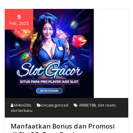
9
Feb, 2025
M4inG0ls
Uncategorized
AIRBET88
,
slot resmi
,
slot terbaru
Manfaatkan Bonus dan Promosi