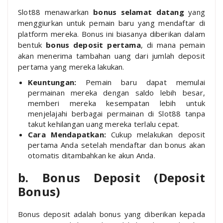
Slot88 menawarkan
bonus selamat datang
yang
menggiurkan untuk pemain baru yang mendaftar di
platform mereka. Bonus ini biasanya diberikan dalam
bentuk
bonus deposit pertama
, di mana pemain
akan menerima tambahan uang dari jumlah deposit
pertama yang mereka lakukan.
Keuntungan:
Pemain baru dapat memulai
permainan mereka dengan saldo lebih besar,
memberi mereka kesempatan lebih untuk
menjelajahi berbagai permainan di Slot88 tanpa
takut kehilangan uang mereka terlalu cepat.
Cara Mendapatkan:
Cukup melakukan deposit
pertama Anda setelah mendaftar dan bonus akan
otomatis ditambahkan ke akun Anda.
b. Bonus Deposit (Deposit
Bonus)
Bonus deposit adalah bonus yang diberikan kepada