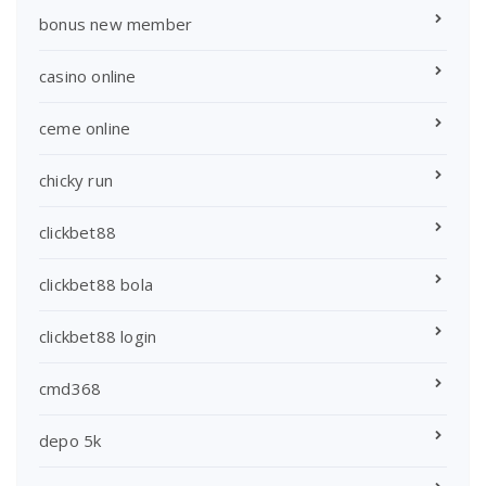
bonus new member
casino online
ceme online
chicky run
clickbet88
clickbet88 bola
clickbet88 login
cmd368
depo 5k