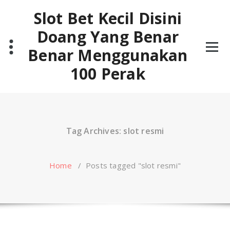
Skip
Slot Bet Kecil Disini
to
content
Doang Yang Benar
Benar Menggunakan
100 Perak
Tag Archives: slot resmi
Home
/
Posts tagged "slot resmi"