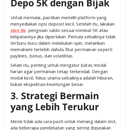
Depo 5K dengan Bijak
Untuk memulai, pastikan memilih platform yang
menyediakan opsi deposit kecil. Setelah itu, lakukan
slot 5k
pengisian saldo sesuai nominal 5K atau
kelipatannya jika diperlukan. Pemula sebaiknya tidak
terburu-buru dalam melakukan spin, melainkan
memahami terlebih dahulu fitur permainan seperti
paylines, bonus, dan volatilitas.
Selain itu, penting untuk mengatur batas modal
harian agar permainan tetap terkendali. Dengan
modal kecil, fokus utama sebaiknya adalah hiburan,
bukan ekspektasi keuntungan besar.
3. Strategi Bermain
yang Lebih Terukur
Meski tidak ada cara pasti untuk menang dalam slot,
ada beberapa pendekatan yang sering digunakan