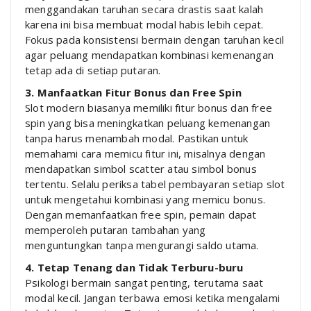
menggandakan taruhan secara drastis saat kalah
karena ini bisa membuat modal habis lebih cepat.
Fokus pada konsistensi bermain dengan taruhan kecil
agar peluang mendapatkan kombinasi kemenangan
tetap ada di setiap putaran.
3. Manfaatkan Fitur Bonus dan Free Spin
Slot modern biasanya memiliki fitur bonus dan free
spin yang bisa meningkatkan peluang kemenangan
tanpa harus menambah modal. Pastikan untuk
memahami cara memicu fitur ini, misalnya dengan
mendapatkan simbol scatter atau simbol bonus
tertentu. Selalu periksa tabel pembayaran setiap slot
untuk mengetahui kombinasi yang memicu bonus.
Dengan memanfaatkan free spin, pemain dapat
memperoleh putaran tambahan yang
menguntungkan tanpa mengurangi saldo utama.
4. Tetap Tenang dan Tidak Terburu-buru
Psikologi bermain sangat penting, terutama saat
modal kecil. Jangan terbawa emosi ketika mengalami