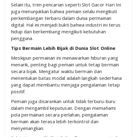
Selain itu, tren pencarian seperti Slot Gacor Hari Ini
juga menunjukkan bahwa pemain selalu mengikuti
perkembangan terbaru dalam dunia permainan
digital. Hal ini menjadi bukti bahwa industri ini terus
hidup dan berkembang mengikuti kebutuhan
pengguna.
Tips Bermain Lebih Bijak di Dunia Slot Online
Meskipun permainan ini menawarkan hiburan yang
menarik, penting bagi pemain untuk tetap bermain
secara bijak. Mengatur waktu bermain dan
menentukan batas modal adalah langkah sederhana
yang dapat membantu menjaga pengalaman tetap
positif.
Pemain juga disarankan untuk tidak terburu-buru
dalam mengambil keputusan. Dengan memahami
pola permainan secara perlahan, pengalaman
bermain akan terasa lebih terkontrol dan
menyenangkan.