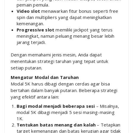
pemain pemula.
Video slot
menawarkan fitur bonus seperti free
spin dan multipliers yang dapat meningkatkan
kemenangan.
Progressive slot
memiliki jackpot yang terus
meningkat, namun peluang menang besar lebih
jarang terjadi.
Dengan memahami jenis mesin, Anda dapat
menentukan strategi taruhan yang tepat untuk
setiap putaran.
Mengatur Modal dan Taruhan
Modal 5K harus dibagi dengan cerdas agar bisa
bertahan dalam banyak putaran. Beberapa strategi
yang efektif antara lain:
Bagi modal menjadi beberapa sesi
– Misalnya,
modal 5K dibagi menjadi 5 sesi masing-masing
1K.
Tentukan batas menang dan kalah
– Tetapkan
target kemenangan dan batas kerugian agar tidak