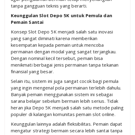
tanpa gangguan teknis yang berarti.
Keunggulan Slot Depo 5K untuk Pemula dan
Pemain Santai
Konsep Slot Depo 5K menjadi salah satu inovasi
yang sangat diminati karena memberikan
kesempatan kepada pemain untuk mencoba
permainan dengan modal yang sangat terjangkau.
Dengan nominal kecil tersebut, pemain bisa
menikmati berbagai jenis permainan tanpa tekanan
finansial yang besar.
Selain itu, sistem ini juga sangat cocok bagi pemula
yang ingin mengenal pola permainan terlebih dahulu.
Banyak pemain menggunakan sistem ini sebagai
sarana belajar sebelum bermain lebih serius. Tidak
heran jika Depo 5K menjadi salah satu metode paling
populer di kalangan komunitas pemain slot online.
Keunggulan lainnya adalah fleksibilitas. Pemain dapat
mengatur strategi bermain secara lebih santai tanpa