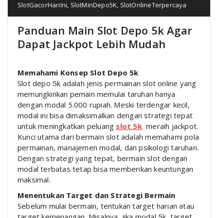
SlotGacorHariIni
,
SlotMinDepo5K
,
SlotOnlineTerpercaya
Panduan Main Slot Depo 5k Agar
Dapat Jackpot Lebih Mudah
Memahami Konsep Slot Depo 5k
Slot depo 5k adalah jenis permainan slot online yang
memungkinkan pemain memulai taruhan hanya
dengan modal 5.000 rupiah. Meski terdengar kecil,
modal ini bisa dimaksimalkan dengan strategi tepat
untuk meningkatkan peluang
slot 5k
meraih jackpot.
Kunci utama dari bermain slot adalah memahami pola
permainan, manajemen modal, dan psikologi taruhan.
Dengan strategi yang tepat, bermain slot dengan
modal terbatas tetap bisa memberikan keuntungan
maksimal.
Menentukan Target dan Strategi Bermain
Sebelum mulai bermain, tentukan target harian atau
target kemenangan. Misalnya, jika modal 5k, target