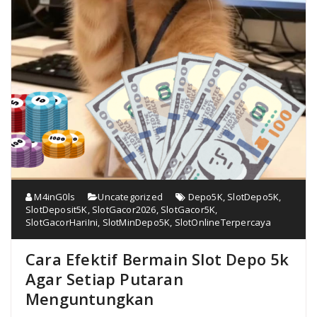
M4inG0ls
Uncategorized
Depo5K
,
SlotDepo5K
,
SlotDeposit5K
,
SlotGacor2026
,
SlotGacor5K
,
SlotGacorHariIni
,
SlotMinDepo5K
,
SlotOnlineTerpercaya
Cara Efektif Bermain Slot Depo 5k
Agar Setiap Putaran
Menguntungkan