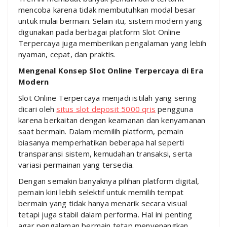
mencoba karena tidak membutuhkan modal besar
untuk mulai bermain. Selain itu, sistem modern yang
digunakan pada berbagai platform Slot Online
Terpercaya juga memberikan pengalaman yang lebih
nyaman, cepat, dan praktis.
Mengenal Konsep Slot Online Terpercaya di Era
Modern
Slot Online Terpercaya menjadi istilah yang sering
dicari oleh
situs slot deposit 5000 qris
pengguna
karena berkaitan dengan keamanan dan kenyamanan
saat bermain. Dalam memilih platform, pemain
biasanya memperhatikan beberapa hal seperti
transparansi sistem, kemudahan transaksi, serta
variasi permainan yang tersedia.
Dengan semakin banyaknya pilihan platform digital,
pemain kini lebih selektif untuk memilih tempat
bermain yang tidak hanya menarik secara visual
tetapi juga stabil dalam performa. Hal ini penting
agar pengalaman bermain tetap menyenangkan