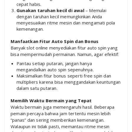
cepat habis.
Gunakan taruhan kecil di awal
– Memulai
dengan taruhan kecil memungkinkan Anda
menyesuaikan ritme mesin dan mengamati pola
kemenangan.
Manfaatkan Fitur Auto Spin dan Bonus
Banyak slot online menyediakan fitur auto spin yang
bisa mempermudah permainan. Namun, agar efektif:
Pantau setiap putaran, jangan hanya
mengandalkan auto spin sepenuhnya.
Maksimalkan fitur bonus seperti free spin dan
multipliers karena bisa menggandakan keuntungan
dalam satu putaran.
Memilih Waktu Bermain yang Tepat
Waktu bermain juga memengaruhi hasil. Beberapa
pemain percaya bahwa jam tertentu mesin lebih
“panas” dan sering memberikan kemenangan.
Walaupun ini tidak pasti, memantau ritme mesin