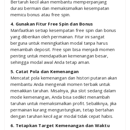
Bertaruh kecil akan membantu memperpanjang
durasi bermain dan memaksimalkan kesempatan
memicu bonus atau free spin.
4. Gunakan Fitur Free Spin dan Bonus
Manfaatkan setiap kesempatan free spin dan bonus
yang diberikan oleh permainan. Fitur ini sangat
berguna untuk meningkatkan modal tanpa harus
menambah deposit. Free spin bisa menjadi momen
penting untuk mendapatkan kemenangan besar,
sehingga modal awal Anda tetap aman.
5. Catat Pola dan Kemenangan
Mencatat pola kemenangan dan histori putaran akan
membantu Anda mengenali momen terbaik untuk
menaikkan taruhan. Misalnya, jika slot sedang dalam
mode kemenangan, Anda bisa sedikit menambah
taruhan untuk memaksimalkan profit. Sebaliknya, jika
permainan kurang menguntungkan, tetap bertahan
dengan taruhan kecil agar modal tidak cepat habis.
6. Tetapkan Target Kemenangan dan Waktu