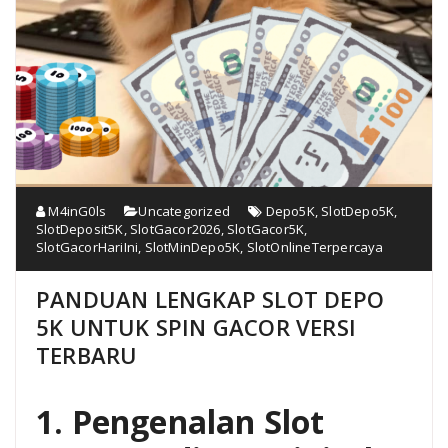
M4inG0ls
Uncategorized
Depo5K
,
SlotDepo5K
,
SlotDeposit5K
,
SlotGacor2026
,
SlotGacor5K
,
SlotGacorHariIni
,
SlotMinDepo5K
,
SlotOnlineTerpercaya
PANDUAN LENGKAP SLOT DEPO
5K UNTUK SPIN GACOR VERSI
TERBARU
1. Pengenalan Slot