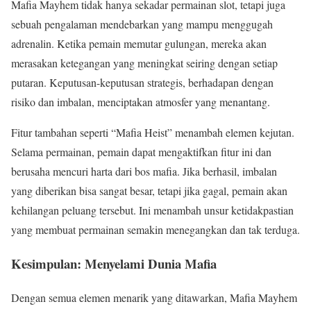
Mafia Mayhem tidak hanya sekadar permainan slot, tetapi juga
sebuah pengalaman mendebarkan yang mampu menggugah
adrenalin. Ketika pemain memutar gulungan, mereka akan
merasakan ketegangan yang meningkat seiring dengan setiap
putaran. Keputusan-keputusan strategis, berhadapan dengan
risiko dan imbalan, menciptakan atmosfer yang menantang.
Fitur tambahan seperti “Mafia Heist” menambah elemen kejutan.
Selama permainan, pemain dapat mengaktifkan fitur ini dan
berusaha mencuri harta dari bos mafia. Jika berhasil, imbalan
yang diberikan bisa sangat besar, tetapi jika gagal, pemain akan
kehilangan peluang tersebut. Ini menambah unsur ketidakpastian
yang membuat permainan semakin menegangkan dan tak terduga.
Kesimpulan: Menyelami Dunia Mafia
Dengan semua elemen menarik yang ditawarkan, Mafia Mayhem