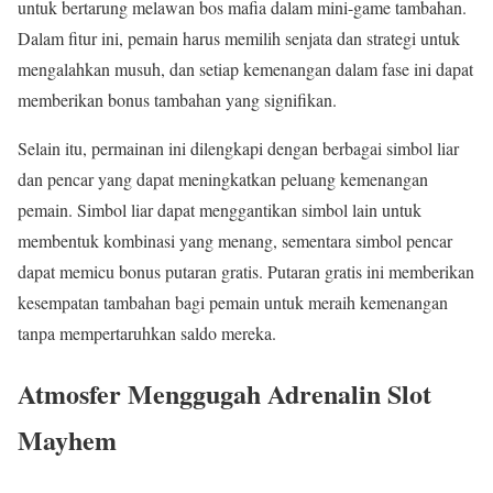
untuk bertarung melawan bos mafia dalam mini-game tambahan.
Dalam fitur ini, pemain harus memilih senjata dan strategi untuk
mengalahkan musuh, dan setiap kemenangan dalam fase ini dapat
memberikan bonus tambahan yang signifikan.
Selain itu, permainan ini dilengkapi dengan berbagai simbol liar
dan pencar yang dapat meningkatkan peluang kemenangan
pemain. Simbol liar dapat menggantikan simbol lain untuk
membentuk kombinasi yang menang, sementara simbol pencar
dapat memicu bonus putaran gratis. Putaran gratis ini memberikan
kesempatan tambahan bagi pemain untuk meraih kemenangan
tanpa mempertaruhkan saldo mereka.
Atmosfer Menggugah Adrenalin Slot
Mayhem