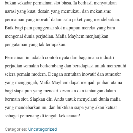
bukan sekadar permainan slot biasa. Ia berhasil menyatukan
narasi yang kuat, desain yang memukau, dan mekanisme
permainan yang inovatif dalam satu paket yang mendebarkan.
Baik bagi para penggemar slot mapupun mereka yang baru
mengenal dunia perjudian, Mafia Mayhem menjanjikan
pengalaman yang tak terlupakan.
Permainan ini adalah contoh nyata dari bagaimana industri
perjudian semakin berkembang dan beradaptasi untuk memenuhi
selera pemain modern. Dengan sentuhan inovatif dan atmosfer
yang menggugah, Mafia Mayhem dapat menjadi pilihan utama
bagi siapa pun yang mencari keseruan dan tantangan dalam
bermain slot. Siapkan diri Anda untuk menyelami dunia mafia
yang mendebarkan ini, dan buktikan siapa yang akan keluar
sebagai pemenang di tengah kekacauan!
Categories:
Uncategorized