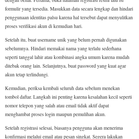
formulir yang tersedia. Masukkan data secara lengkap dan hindari
penggunaan identitas palsu karena hal tersebut dapat menyulitkan
proses verifikasi akun di kemudian hari.
Setelah itu, buat username unik yang belum pernah digunakan
sebelumnya. Hindari memakai nama yang terlalu sederhana
seperti tanggal lahir atau kombinasi angka umum karena mudah
ditebak orang lain. Selanjutnya, buat password yang kuat agar
akun tetap terlindungi.
Kemudian, periksa kembali seluruh data sebelum menekan
tombol daftar. Langkah ini penting karena kesalahan kecil seperti
nomor telepon yang salah atau email tidak aktif dapat
menghambat proses login maupun pemulihan akun.
Setelah registrasi selesai, biasanya pengguna akan menerima
konfirmasi melalui email atau pesan singkat. Segera lakukan