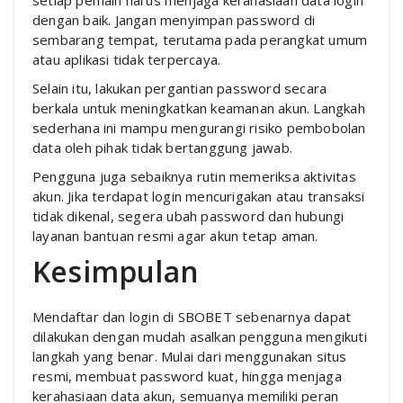
setiap pemain harus menjaga kerahasiaan data login
dengan baik. Jangan menyimpan password di
sembarang tempat, terutama pada perangkat umum
atau aplikasi tidak terpercaya.
Selain itu, lakukan pergantian password secara
berkala untuk meningkatkan keamanan akun. Langkah
sederhana ini mampu mengurangi risiko pembobolan
data oleh pihak tidak bertanggung jawab.
Pengguna juga sebaiknya rutin memeriksa aktivitas
akun. Jika terdapat login mencurigakan atau transaksi
tidak dikenal, segera ubah password dan hubungi
layanan bantuan resmi agar akun tetap aman.
Kesimpulan
Mendaftar dan login di
SBOBET
sebenarnya dapat
dilakukan dengan mudah asalkan pengguna mengikuti
langkah yang benar. Mulai dari menggunakan situs
resmi, membuat password kuat, hingga menjaga
kerahasiaan data akun, semuanya memiliki peran