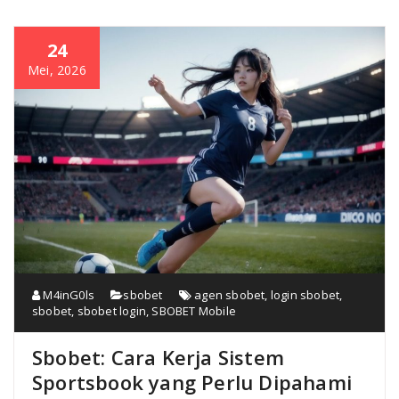
24
Mei, 2026
M4inG0ls
sbobet
agen sbobet
,
login sbobet
,
sbobet
,
sbobet login
,
SBOBET Mobile
Sbobet: Cara Kerja Sistem
Sportsbook yang Perlu Dipahami