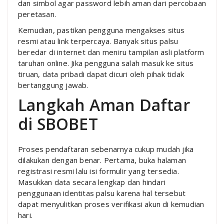
dan simbol agar password lebih aman dari percobaan
peretasan.
Kemudian, pastikan pengguna mengakses situs
resmi atau link terpercaya. Banyak situs palsu
beredar di internet dan meniru tampilan asli platform
taruhan online. Jika pengguna salah masuk ke situs
tiruan, data pribadi dapat dicuri oleh pihak tidak
bertanggung jawab.
Langkah Aman Daftar
di SBOBET
Proses pendaftaran sebenarnya cukup mudah jika
dilakukan dengan benar. Pertama, buka halaman
registrasi resmi lalu isi formulir yang tersedia.
Masukkan data secara lengkap dan hindari
penggunaan identitas palsu karena hal tersebut
dapat menyulitkan proses verifikasi akun di kemudian
hari.