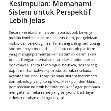
Kesimpulan: Memahami
Sistem untuk Perspektif
Lebih Jelas
Secara keseluruhan, sistem sportsbook bekerja
melalui kombinasi antara analisis data, pengelolaan
risiko, dan teknologi real-time yang saling terhubung.
Sbobet
hanya menjadi salah satu contoh platform
yang mengimplementasikan sistem ini dalam skala
besar. Dengan memahami cara kerja odds, peran
bookmaker, serta teknologi di baliknya, seseorang
dapat melihat bahwa sportsbook bukan sekadar
aktivitas taruhan, tetapi sebuah sistem matematis
dan teknologi yang kompleks. Meskipun demikian,
pemahaman ini lebih bersifat edukatif agar pembaca
mengetahui mekanisme yang terjadi di balik layar
industri taruhan olahraga digital.