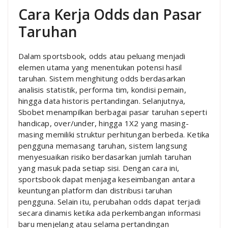
Cara Kerja Odds dan Pasar
Taruhan
Dalam sportsbook, odds atau peluang menjadi
elemen utama yang menentukan potensi hasil
taruhan. Sistem menghitung odds berdasarkan
analisis statistik, performa tim, kondisi pemain,
hingga data historis pertandingan. Selanjutnya,
Sbobet menampilkan berbagai pasar taruhan seperti
handicap, over/under, hingga 1X2 yang masing-
masing memiliki struktur perhitungan berbeda. Ketika
pengguna memasang taruhan, sistem langsung
menyesuaikan risiko berdasarkan jumlah taruhan
yang masuk pada setiap sisi. Dengan cara ini,
sportsbook dapat menjaga keseimbangan antara
keuntungan platform dan distribusi taruhan
pengguna. Selain itu, perubahan odds dapat terjadi
secara dinamis ketika ada perkembangan informasi
baru menjelang atau selama pertandingan