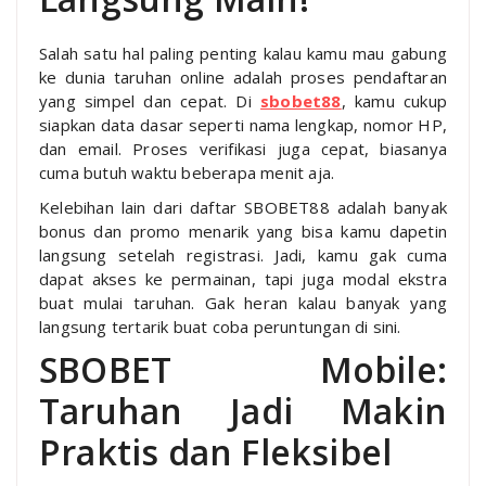
Salah satu hal paling penting kalau kamu mau gabung
ke dunia taruhan online adalah proses pendaftaran
yang simpel dan cepat. Di
sbobet88
, kamu cukup
siapkan data dasar seperti nama lengkap, nomor HP,
dan email. Proses verifikasi juga cepat, biasanya
cuma butuh waktu beberapa menit aja.
Kelebihan lain dari daftar SBOBET88 adalah banyak
bonus dan promo menarik yang bisa kamu dapetin
langsung setelah registrasi. Jadi, kamu gak cuma
dapat akses ke permainan, tapi juga modal ekstra
buat mulai taruhan. Gak heran kalau banyak yang
langsung tertarik buat coba peruntungan di sini.
SBOBET Mobile:
Taruhan Jadi Makin
Praktis dan Fleksibel