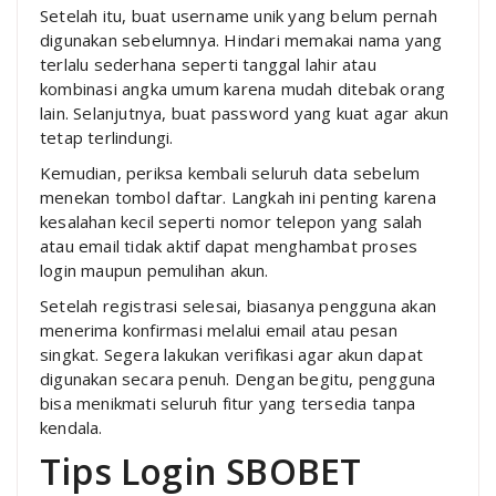
Setelah itu, buat username unik yang belum pernah
digunakan sebelumnya. Hindari memakai nama yang
terlalu sederhana seperti tanggal lahir atau
kombinasi angka umum karena mudah ditebak orang
lain. Selanjutnya, buat password yang kuat agar akun
tetap terlindungi.
Kemudian, periksa kembali seluruh data sebelum
menekan tombol daftar. Langkah ini penting karena
kesalahan kecil seperti nomor telepon yang salah
atau email tidak aktif dapat menghambat proses
login maupun pemulihan akun.
Setelah registrasi selesai, biasanya pengguna akan
menerima konfirmasi melalui email atau pesan
singkat. Segera lakukan verifikasi agar akun dapat
digunakan secara penuh. Dengan begitu, pengguna
bisa menikmati seluruh fitur yang tersedia tanpa
kendala.
Tips Login SBOBET