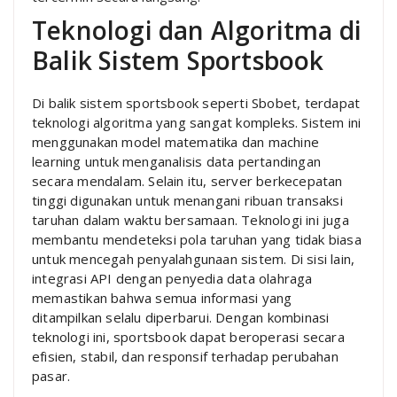
Teknologi dan Algoritma di
Balik Sistem Sportsbook
Di balik sistem sportsbook seperti Sbobet, terdapat
teknologi algoritma yang sangat kompleks. Sistem ini
menggunakan model matematika dan machine
learning untuk menganalisis data pertandingan
secara mendalam. Selain itu, server berkecepatan
tinggi digunakan untuk menangani ribuan transaksi
taruhan dalam waktu bersamaan. Teknologi ini juga
membantu mendeteksi pola taruhan yang tidak biasa
untuk mencegah penyalahgunaan sistem. Di sisi lain,
integrasi API dengan penyedia data olahraga
memastikan bahwa semua informasi yang
ditampilkan selalu diperbarui. Dengan kombinasi
teknologi ini, sportsbook dapat beroperasi secara
efisien, stabil, dan responsif terhadap perubahan
pasar.