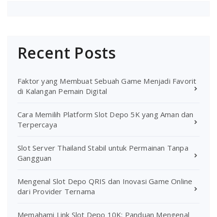
Recent Posts
Faktor yang Membuat Sebuah Game Menjadi Favorit
di Kalangan Pemain Digital
Cara Memilih Platform Slot Depo 5K yang Aman dan
Terpercaya
Slot Server Thailand Stabil untuk Permainan Tanpa
Gangguan
Mengenal Slot Depo QRIS dan Inovasi Game Online
dari Provider Ternama
Memahami Link Slot Depo 10K: Panduan Mengenal