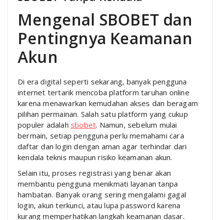
Mengenal SBOBET dan
Pentingnya Keamanan
Akun
Di era digital seperti sekarang, banyak pengguna
internet tertarik mencoba platform taruhan online
karena menawarkan kemudahan akses dan beragam
pilihan permainan. Salah satu platform yang cukup
populer adalah
sbobet
. Namun, sebelum mulai
bermain, setiap pengguna perlu memahami cara
daftar dan login dengan aman agar terhindar dari
kendala teknis maupun risiko keamanan akun.
Selain itu, proses registrasi yang benar akan
membantu pengguna menikmati layanan tanpa
hambatan. Banyak orang sering mengalami gagal
login, akun terkunci, atau lupa password karena
kurang memperhatikan langkah keamanan dasar.