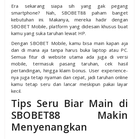
Era sekarang siapa sih yang gak pegang
smartphone? Nah, SBOBET88 paham banget
kebutuhan ini. Makanya, mereka hadir dengan
SBOBET Mobile, platform yang didesain khusus buat
kamu yang suka taruhan lewat HP.
Dengan SBOBET Mobile, kamu bisa main kapan aja
dan di mana aja tanpa harus buka laptop atau PC.
Semua fitur di website utama ada juga di versi
mobile, termasuk pasang taruhan, cek hasil
pertandingan, hingga klaim bonus. User experience-
nya juga tetap nyaman dan cepat, jadi taruhan online
kamu tetap seru dan lancar meskipun pakai layar
kecil.
Tips Seru Biar Main di
SBOBET88 Makin
Menyenangkan