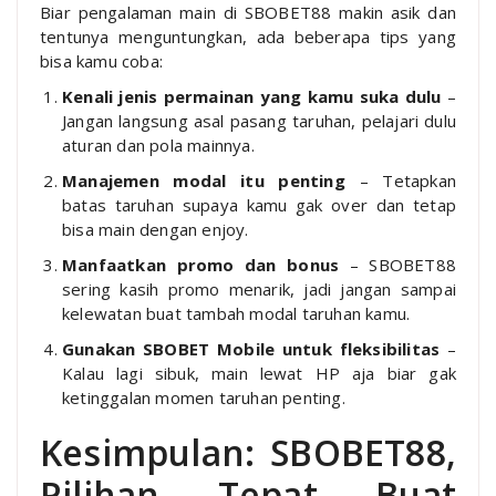
Biar pengalaman main di SBOBET88 makin asik dan
tentunya menguntungkan, ada beberapa tips yang
bisa kamu coba:
Kenali jenis permainan yang kamu suka dulu
–
Jangan langsung asal pasang taruhan, pelajari dulu
aturan dan pola mainnya.
Manajemen modal itu penting
– Tetapkan
batas taruhan supaya kamu gak over dan tetap
bisa main dengan enjoy.
Manfaatkan promo dan bonus
– SBOBET88
sering kasih promo menarik, jadi jangan sampai
kelewatan buat tambah modal taruhan kamu.
Gunakan SBOBET Mobile untuk fleksibilitas
–
Kalau lagi sibuk, main lewat HP aja biar gak
ketinggalan momen taruhan penting.
Kesimpulan: SBOBET88,
Pilihan Tepat Buat