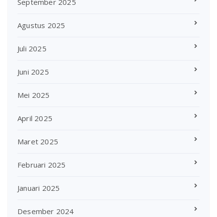
September 2025
Agustus 2025
Juli 2025
Juni 2025
Mei 2025
April 2025
Maret 2025
Februari 2025
Januari 2025
Desember 2024